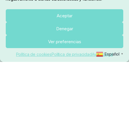
Sobre nosotros
Aceptar
Denegar
pedidos@elrincondelcarpfishing.com
Añadir al carrito
Ver preferencias
910 824 923
Español
Política de cookies
Política de privacidad
Aviso Legal
▼
Lunes a Viernes de 10:00 a 14:00 horas y 17:00 a
20:00
Paseo de Guadalajara, 36. Local 3. 28702. San
Sebastián De Los Reyes (Madrid)
El Rincón del Carpfishing. © 2025. Todos los derechos
reservados.
Ecommerce conectado con Kiby ERP