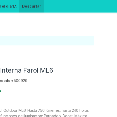
el día 17.
Descartar
interna Farol ML6
veedor:
500929
s
ol Outdoor ML6. Hasta 750 lúmenes, hasta 240 horas
 funciones de iluminación: Parpadeo, Boost, Máxima