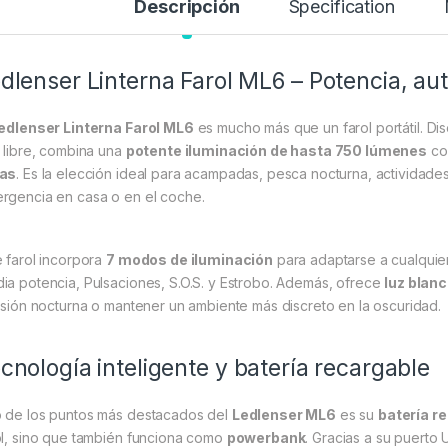
Descripción
Specification
dlenser Linterna Farol ML6 – Potencia, au
edlenser Linterna Farol ML6
es mucho más que un farol portátil. D
e libre, combina una
potente iluminación de hasta 750 lúmenes
co
as
. Es la elección ideal para acampadas, pesca nocturna, actividade
rgencia en casa o en el coche.
e farol incorpora
7 modos de iluminación
para adaptarse a cualquier
ia potencia, Pulsaciones, S.O.S. y Estrobo. Además, ofrece
luz blanc
visión nocturna o mantener un ambiente más discreto en la oscuridad.
cnología inteligente y batería recargable
 de los puntos más destacados del
Ledlenser ML6
es su
batería r
ol, sino que también funciona como
powerbank
. Gracias a su puerto 