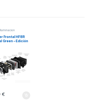
Iluminacion
er Frontal HF8R
l Green – Edición
a
9
€