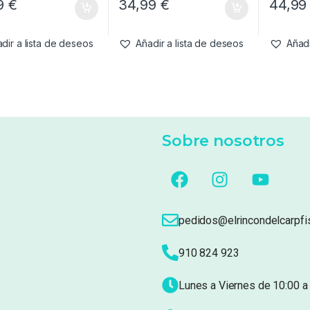
99
€
34,99
€
44,9
dir a lista de deseos
Añadir a lista de deseos
Añadi
Sobre nosotros
pedidos@elrincondelcarpfi
910 824 923
Lunes a Viernes de 10:00 a 