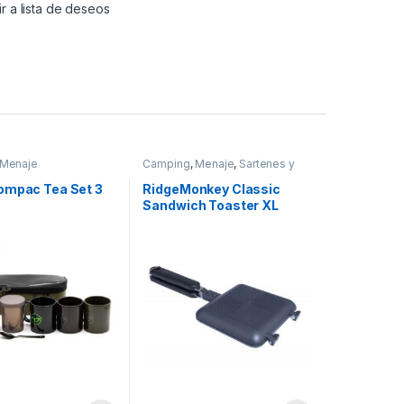
r a lista de deseos
Menaje
Camping
,
Menaje
,
Sartenes y
Cazos
ompac Tea Set 3
RidgeMonkey Classic
Sandwich Toaster XL
Granite Edition