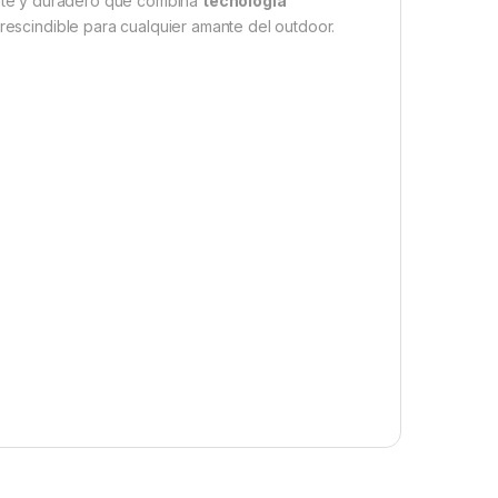
tente y duradero que combina
tecnología
rescindible para cualquier amante del outdoor.