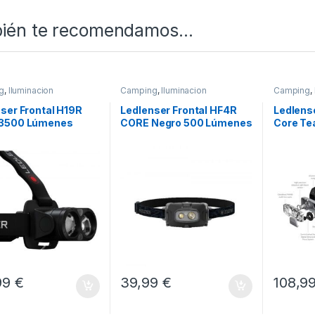
ién te recomendamos…
g
,
Iluminacion
Camping
,
Iluminacion
Camping
,
ser Frontal H19R
Ledlenser Frontal HF4R
Ledlens
3500 Lúmenes
CORE Negro 500 Lúmenes
Core Tea
Recargable
Limitad
99
€
39,99
€
108,9