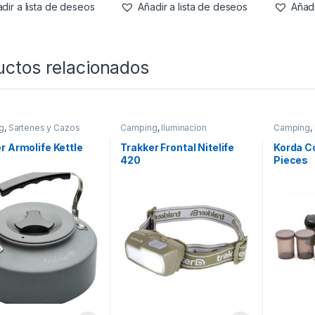
dir a lista de deseos
Añadir a lista de deseos
Añadi
uctos relacionados
g
,
Sartenes y Cazos
Camping
,
Iluminacion
Camping
,
r Armolife Kettle
Trakker Frontal Nitelife
Korda C
420
Pieces