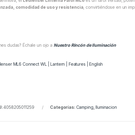
efinitiva, el
Ledlenser Linterna Farol ML6
es un farol versátil, po
nzada, comodidad de uso y resistencia
, convirtiéndose en un imp
nes dudas? Échale un ojo a
Nuestro Rincón de Iluminación
lenser ML6 Connect WL | Lantern | Features | English
U:
4058205011259
Categorías:
Camping
,
Iluminacion