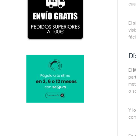
cua
El 
vis
fác
Di
El
M
par
met
o s
Y l
com