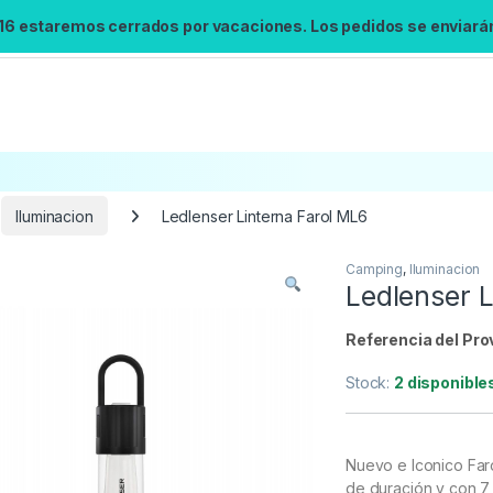
 16 estaremos cerrados por vacaciones. Los pedidos se enviarán 
Iluminacion
Ledlenser Linterna Farol ML6
Camping
,
Iluminacion
Búsqueda no disponible
Ledlenser L
No se pudo cargar el widget de búsqueda.
Inténtalo de nuevo.
Referencia del Pro
Stock:
2 disponible
Reintentar
Nuevo e Iconico Far
de duración y con 7