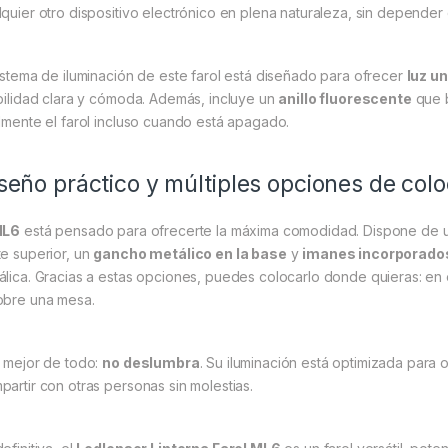
lquier otro dispositivo electrónico en plena naturaleza, sin depender
sistema de iluminación de este farol está diseñado para ofrecer
luz u
ibilidad clara y cómoda. Además, incluye un
anillo fluorescente
que b
ilmente el farol incluso cuando está apagado.
seño práctico y múltiples opciones de col
L6
está pensado para ofrecerte la máxima comodidad. Dispone de 
te superior, un
gancho metálico en la base
y
imanes incorporado
álica. Gracias a estas opciones, puedes colocarlo donde quieras: en 
obre una mesa.
o mejor de todo:
no deslumbra
. Su iluminación está optimizada para 
partir con otras personas sin molestias.