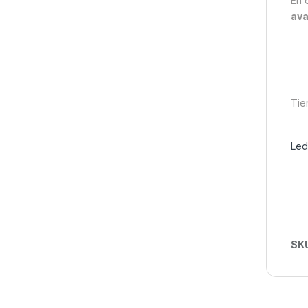
En d
ava
Tie
Led
SK