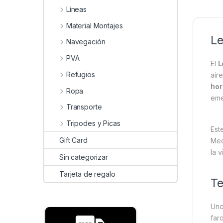
Líneas
Material Montajes
Le
Navegación
PVA
El
L
Refugios
air
hor
Ropa
eme
Transporte
Tripodes y Picas
Est
Gift Card
Med
la 
Sin categorizar
Tarjeta de regalo
Te
Uno
far