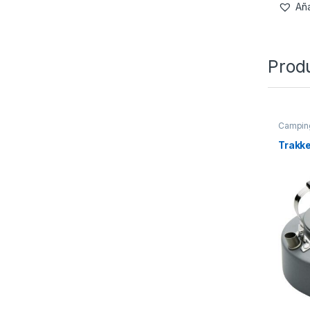
Aña
Prod
Campin
Trakke