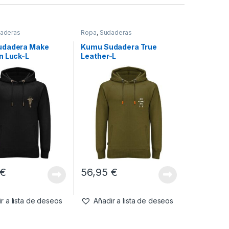
aderas
Ropa
,
Sudaderas
udadera Make
Kumu Sudadera True
n Luck-L
Leather-L
€
56,95
€
r a lista de deseos
Añadir a lista de deseos