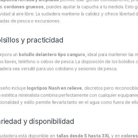
us
cordones gruesos
, puedes ajustar la capucha a tu medida. Esto g
ividad al aire libre. La sudadera mantiene la calidez y ofrece libertad
nadas de pesca o excursiones.
lsillos y practicidad
orpora un
bolsillo delantero tipo canguro
, ideal para mantener las
o llaves, teléfono o cebos de pesca. La disposición de los bolsillos 
adera sea versátil para uso cotidiano y sesiones de pesca.
diseño incluye
logotipos Nash en relieve
, discretos pero reconocible
a estética minimalista combina perfectamente con cualquier equipami
cionalidad y estilo permite llevarla tanto en el agua como fuera de ella
riedad y disponibilidad
sudadera está disponible en
tallas desde S hasta 3XL
y en
colores