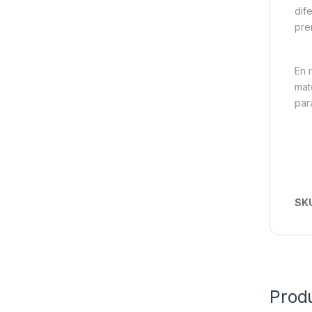
dif
pre
En 
mat
par
SK
Prod