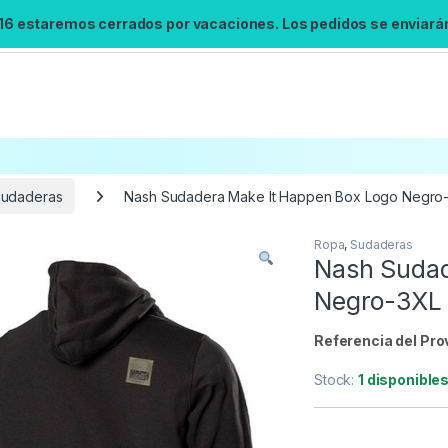
 16 estaremos cerrados por vacaciones. Los pedidos se enviarán 
udaderas
Nash Sudadera Make It Happen Box Logo Negro
Ropa
,
Sudaderas
Búsqueda no disponible
Nash Sudad
No se pudo cargar el widget de búsqueda.
Negro-3XL
Inténtalo de nuevo.
Referencia del Pro
Reintentar
Stock:
1 disponible