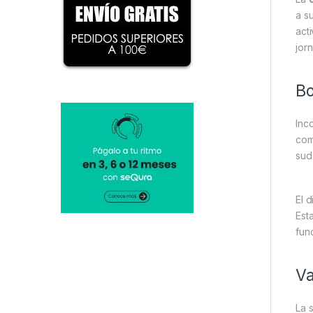
a s
act
jor
Bo
Inc
com
sud
El 
Est
fun
Va
La 