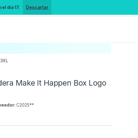
el día 17.
Descartar
-3XL
era Make It Happen Box Logo
veedor:
C2025**
s