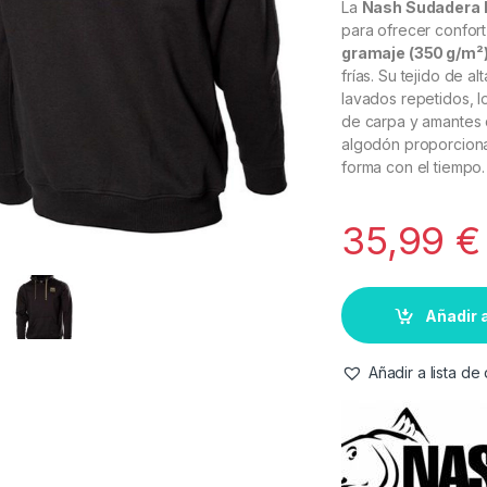
La
Nash Sudadera 
para ofrecer confor
gramaje (350 g/m²
frías. Su tejido de a
lavados repetidos, l
de carpa y amantes d
algodón proporciona 
forma con el tiempo.
35,99
€
Añadir a
Añadir a lista d