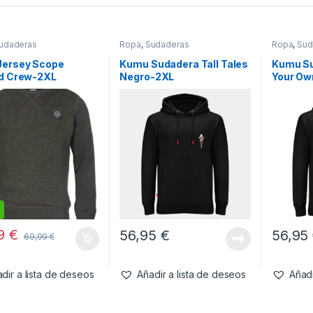
udaderas
Ropa
,
Sudaderas
Ropa
,
Sud
Jersey Scope
Kumu Sudadera Tall Tales
Kumu S
ed Crew-2XL
Negro-2XL
Your Ow
99
€
56,95
€
56,95
69,99
€
dir a lista de deseos
Añadir a lista de deseos
Añadi