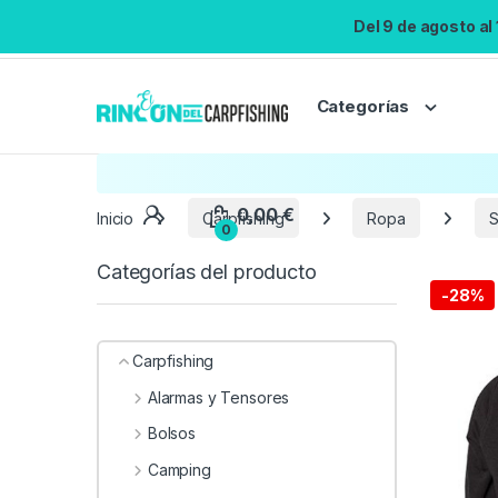
Del 9 de agosto al
Categorías
Inicio
Carpfishing
Ropa
S
Categorías del producto
-
28%
Carpfishing
Alarmas y Tensores
Bolsos
Camping
0,00
€