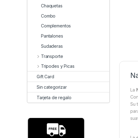
Chaquetas
Combo
Complementos
Pantalones
Sudaderas
Transporte
Tripodes y Picas
Na
Gift Card
Sin categorizar
La
Con
Tarjeta de regalo
Su 
par
sua
La