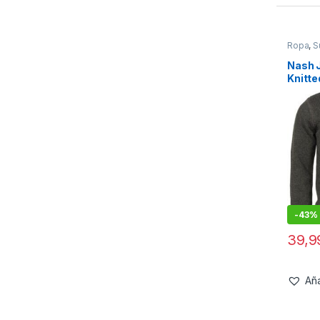
Ropa
,
S
Nash 
Knitt
-
43%
39,
Aña