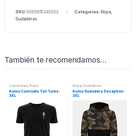
camuflado sin renunciar al confort.
Con esta sudadera, disfrutarás de una prenda
resistente, práctica y con estilo que se adapta a
cualquier situación, desde aventuras al aire libre
hasta un uso urbano diario.
SKU:
5060615345502
Categorías:
Ropa
,
Sudaderas
También te recomendamos…