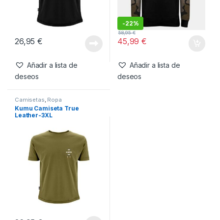
Camisetas
,
Ropa
Ropa
,
Sudaderas
Kumu Camiseta Tall Tales-
Kumu Sudadera Deception-
3XL
3XL
-
22%
58,95
€
26,95
€
45,99
€
Añadir a lista de
Añadir a lista de
deseos
deseos
Camisetas
,
Ropa