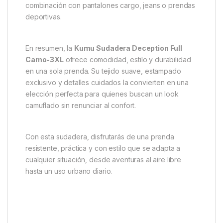
incluso después de múltiples lavados, asegurando
durabilidad y un aspecto impecable durante mucho
tiempo. Su corte holgado permite libertad de
movimiento y comodidad durante el uso diario.
Esta prenda es versátil y funcional. Se puede usar
para
actividades al aire libre
, salidas casuales o
incluso para descansar en casa, siempre
manteniendo un estilo moderno y atractivo. Además,
su diseño en camuflaje completo facilita la
combinación con pantalones cargo, jeans o prendas
deportivas.
En resumen, la
Kumu Sudadera Deception Full
Camo-3XL
ofrece comodidad, estilo y durabilidad
en una sola prenda. Su tejido suave, estampado
exclusivo y detalles cuidados la convierten en una
elección perfecta para quienes buscan un look