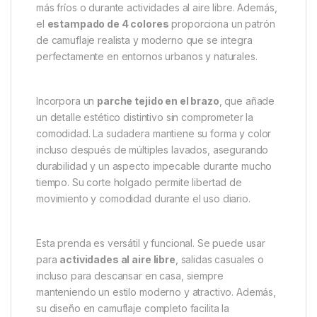
variante en
camuflaje completo
. Ahora, quienes
desean un look moderno y funcional pueden
disfrutar de nuestro exclusivo estampado en
tonos
caqui y marrón apagados
.
La sudadera está confeccionada con
tejido
cepillado de 320 g/m²
, que ofrece un tacto
extremadamente suave y agradable al contacto con
la piel. Gracias a esta calidad de material, se siente
cálida y confortable, ideal para usar en los meses
más fríos o durante actividades al aire libre. Además,
el
estampado de 4 colores
proporciona un patrón
de camuflaje realista y moderno que se integra
perfectamente en entornos urbanos y naturales.
Incorpora un
parche tejido en el brazo
, que añade
un detalle estético distintivo sin comprometer la
comodidad. La sudadera mantiene su forma y color