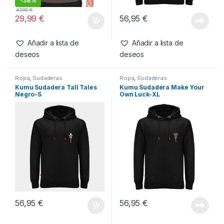
Ropa
,
Sudaderas
Ropa
,
Sudaderas
Fox Sudadera Verde y
Kumu Sudadera Make Your
Negro-S
Own Luck-3XL
-
38%
47,99
€
29,99
€
56,95
€
Añadir a lista de
Añadir a lista de
deseos
deseos
Ropa
,
Sudaderas
Ropa
,
Sudaderas
Kumu Sudadera Tall Tales
Kumu Sudadera Make Your
Negro-S
Own Luck-XL