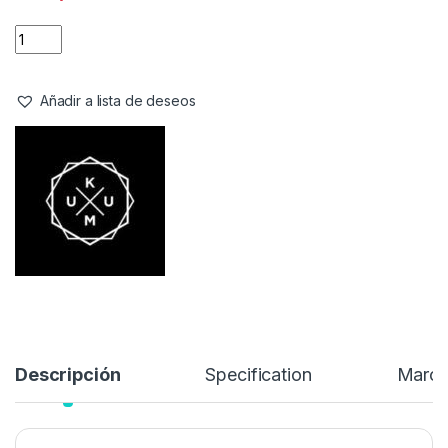
Referencia del Proveedor:
HDDCFC106**
Stock:
2 disponibles
Nuestra anterior Deception se convirtió en un éxito instantáneo
así que hemos decidido añadir una versión de camuflaje
camuflaje a la familia.
45,99
€
58,95
€
Añadir a lista de deseos