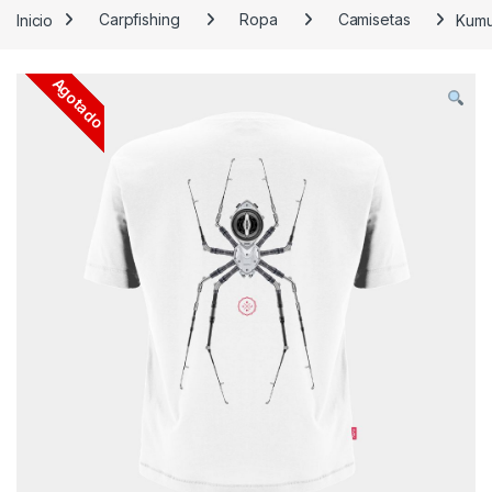
Inicio
Carpfishing
Ropa
Camisetas
Kumu
Agotado