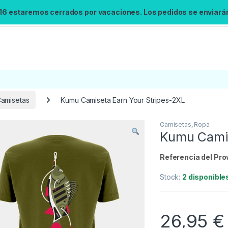
 16 estaremos cerrados por vacaciones. Los pedidos se enviarán 
amisetas
Kumu Camiseta Earn Your Stripes-2XL
Camisetas
,
Ropa
Búsqueda no disponible
Kumu Camis
No se pudo cargar el widget de búsqueda.
Inténtalo de nuevo.
Referencia del Pro
Stock:
2 disponible
Reintentar
26,95
€