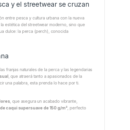
sca y el streetwear se cruzan
ón entre pesca y cultura urbana con la nueva
 la estética del streetwear moderno, sino que
a dulce: la perca (perch), conocida
ana
as franjas naturales de la perca y las legendarias
isual
, que atraerá tanto a apasionados de la
ir una palabra, esta prenda lo hace por ti.
lores
, que asegura un acabado vibrante,
rde caqui supersuave de 150 g/m²
, perfecto