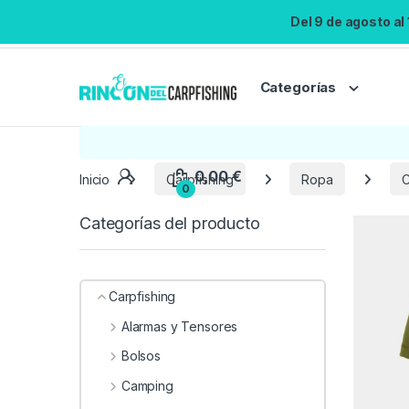
Del 9 de agosto al
Categorías
Inicio
Carpfishing
Ropa
C
Categorías del producto
Carpfishing
Alarmas y Tensores
Bolsos
Camping
0,00
€