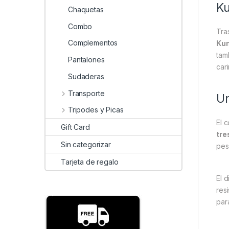
Ku
Chaquetas
Combo
Tra
Complementos
Kum
tam
Pantalones
car
Sudaderas
Transporte
Un
Tripodes y Picas
El 
Gift Card
tre
Sin categorizar
pes
Tarjeta de regalo
El 
res
par