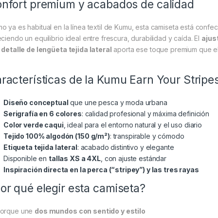
nfort premium y acabados de calidad
o ya es habitual en la línea textil de Kumu, esta camiseta está conf
eciendo un equilibrio ideal entre frescura, durabilidad y caída. El
ajus
l
detalle de lengüeta tejida lateral
aporta ese toque premium que el
racterísticas de la Kumu Earn Your Stripe
Diseño conceptual
que une pesca y moda urbana
Serigrafía en 6 colores
: calidad profesional y máxima definición
Color verde caqui
, ideal para el entorno natural y el uso diario
Tejido 100% algodón (150 g/m²)
: transpirable y cómodo
Etiqueta tejida lateral
: acabado distintivo y elegante
Disponible en
tallas XS a 4XL
, con ajuste estándar
Inspiración directa en la perca (“stripey”) y las tres rayas
or qué elegir esta camiseta?
orque une
dos mundos con sentido y estilo