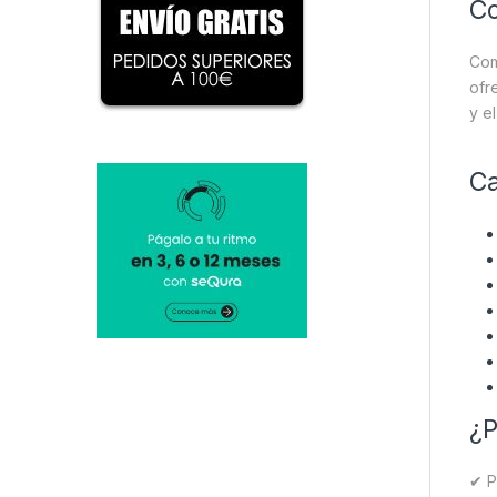
Co
Com
ofr
y e
Ca
¿P
✔ P