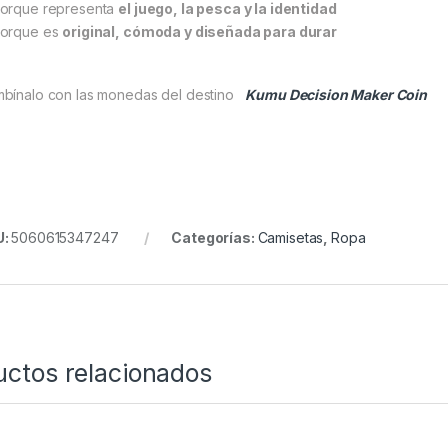
orque representa
el juego, la pesca y la identidad
orque es
original, cómoda y diseñada para durar
bínalo con las monedas del destino
Kumu Decision Maker Coin
U:
5060615347247
Categorías:
Camisetas
,
Ropa
uctos relacionados