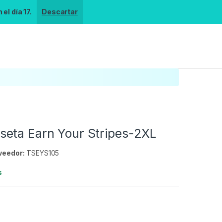
el día 17.
Descartar
eta Earn Your Stripes-2XL
veedor:
TSEYS105
s