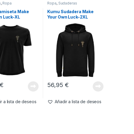
s
,
Ropa
Ropa
,
Sudaderas
amiseta Make
Kumu Sudadera Make
n Luck-XL
Your Own Luck-2XL
€
56,95
€
r a lista de deseos
Añadir a lista de deseos