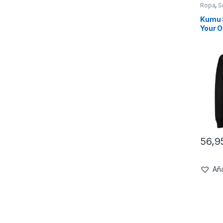
Ropa
,
S
Kumu 
Your 
56,
Aña