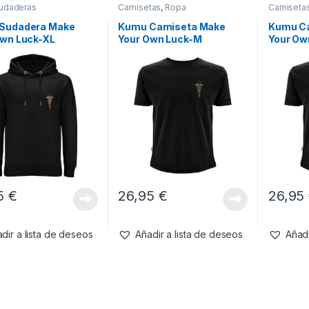
udaderas
Camisetas
,
Ropa
Camiseta
Sudadera Make
Kumu Camiseta Make
Kumu C
Own Luck-XL
Your Own Luck-M
Your Ow
95
€
26,95
€
26,95
dir a lista de deseos
Añadir a lista de deseos
Añadi