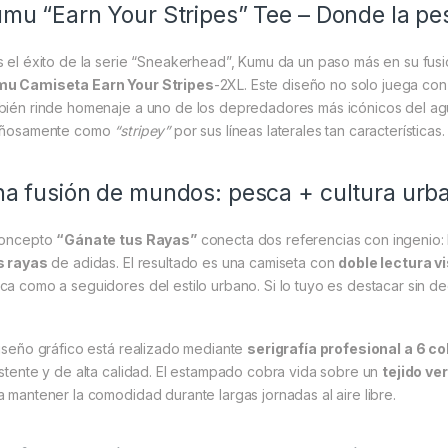
mu “Earn Your Stripes” Tee – Donde la pe
s el éxito de la serie “Sneakerhead”, Kumu da un paso más en su fusi
u Camiseta Earn Your Stripes
-2XL. Este diseño no solo juega con
bién rinde homenaje a uno de los depredadores más icónicos del agu
iñosamente como
“stripey”
por sus líneas laterales tan características.
a fusión de mundos: pesca + cultura urb
concepto
“Gánate tus Rayas”
conecta dos referencias con ingenio: l
s rayas
de adidas. El resultado es una camiseta con
doble lectura v
ca como a seguidores del estilo urbano. Si lo tuyo es destacar sin dec
diseño gráfico está realizado mediante
serigrafía profesional a 6 co
istente y de alta calidad. El estampado cobra vida sobre un
tejido ve
a mantener la comodidad durante largas jornadas al aire libre.