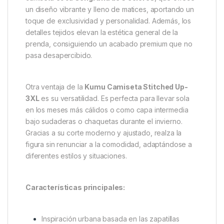
La
Kumu Stitched Up
se fabrica en un tejido suave
y ligero de
140 g/m²
, lo que la convierte en una
camiseta cómoda para llevar durante todo el día. Su
textura agradable garantiza una experiencia de uso
placentera, sin renunciar a la resistencia necesaria
para soportar el uso diario.
Uno de los aspectos más destacados de esta
camiseta es su
serigrafía de 5 colores
, que ofrece
un diseño vibrante y lleno de matices, aportando un
toque de exclusividad y personalidad. Además, los
detalles tejidos elevan la estética general de la
prenda, consiguiendo un acabado premium que no
pasa desapercibido.
Otra ventaja de la
Kumu Camiseta Stitched Up-
3XL
es su versatilidad. Es perfecta para llevar sola