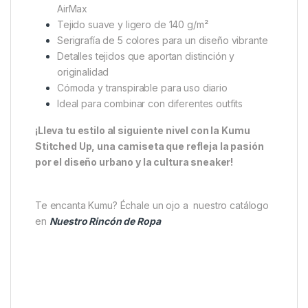
en los meses más cálidos o como capa intermedia
bajo sudaderas o chaquetas durante el invierno.
Gracias a su corte moderno y ajustado, realza la
figura sin renunciar a la comodidad, adaptándose a
diferentes estilos y situaciones.
Características principales:
Inspiración urbana basada en las zapatillas
AirMax
Tejido suave y ligero de 140 g/m²
Serigrafía de 5 colores para un diseño vibrante
Detalles tejidos que aportan distinción y
originalidad
Cómoda y transpirable para uso diario
Ideal para combinar con diferentes outfits
¡Lleva tu estilo al siguiente nivel con la Kumu