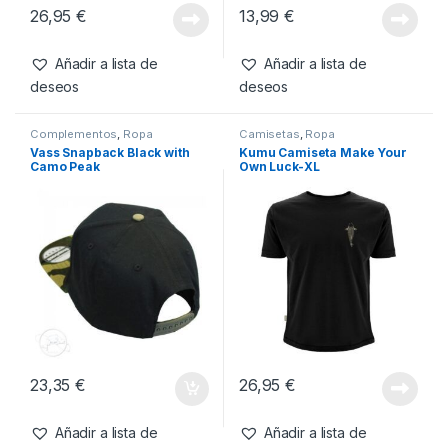
Camisetas
,
Ropa
Complementos
,
Ropa
Kumu Camiseta Make Your
Fox Calcetines Térmicos
Own Luck-M
Verde y Gris- EU40-43
26,95
€
13,99
€
Añadir a lista de
Añadir a lista de
deseos
deseos
Complementos
,
Ropa
Camisetas
,
Ropa
Vass Snapback Black with
Kumu Camiseta Make Your
Camo Peak
Own Luck-XL