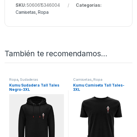
Stitched Up, una camiseta que refleja la pasión
por el diseño urbano y la cultura sneaker!
Te encanta Kumu? Échale un ojo a nuestro catálogo
en
Nuestro Rincón de Ropa
SKU:
5060615346004
Categorías:
Camisetas
,
Ropa
También te recomendamos…