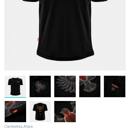
Inicio
Carpfishing
Ropa
Camisetas
Kumu