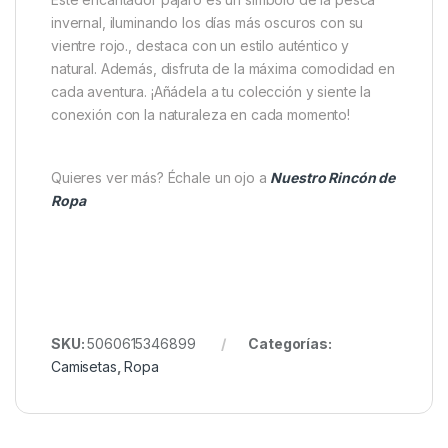
colores.
Diseño ilustrativo con línea clave, moderno y
detallado.
Tejido suave de 150gsm para máxima
comodidad.
Etiqueta lateral tejida que aporta un toque
exclusivo.
Manga corta y corte clásico para un ajuste
cómodo y versátil.
Este encantador pájaro es un símbolo de la pesca
invernal, iluminando los días más oscuros con su
vientre rojo., destaca con un estilo auténtico y
natural. Además, disfruta de la máxima comodidad en
cada aventura. ¡Añádela a tu colección y siente la
conexión con la naturaleza en cada momento!
Quieres ver más? Échale un ojo a
Nuestro Rincón de
Ropa