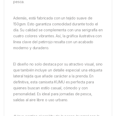
Camiseta Kumu Little Red-S –
Estilo y Naturaleza en Cada
Detalle
La
Camiseta Kumu Little Red-S
es más que una
prenda básica. Es un tributo al pequeño y
encantador petirrojo, un ave símbolo para los
pescadores en invierno. Este diseño aporta calidez y
color incluso en los días más grises. Por eso, es una
pieza imprescindible para amantes del outdoor y la
pesca.
Además, está fabricada con un tejido suave de
150gsm. Esto garantiza comodidad durante todo el
día. Su calidad se complementa con una serigrafía en
cuatro colores vibrantes. Así, la gráfica ilustrativa con
línea clave del petirrojo resalta con un acabado
moderno y duradero.