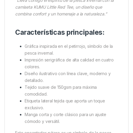
El diseño no solo destaca por su atractivo visual, sino
que también incluye un detalle especial: una etiqueta
lateral tejida que añade carácter a la prenda. En
definitiva, esta camiseta KUMU es perfecta para
quienes buscan estilo casual, cómodo y con
personalidad. Es ideal para jornadas de pesca,
salidas al aire libre o uso urbano.
“Lleva contigo el espíritu de la pesca invernal con la
camiseta KUMU Little Red Tee, un diseño que
combina confort y un homenaje a la naturaleza.”
Características principales:
Gráfica inspirada en el petirrojo, símbolo de la
pesca invernal.
Impresión serigráfica de alta calidad en cuatro