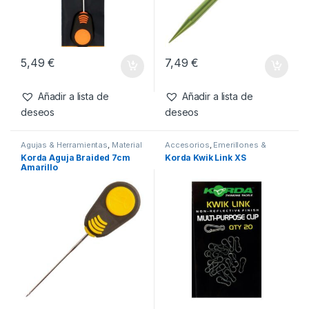
5,49
€
7,49
€
Añadir a lista de
Añadir a lista de
deseos
deseos
Agujas & Herramientas
,
Material
Accesorios
,
Emerillones &
Montajes
Componentes
,
Material
Korda Aguja Braided 7cm
Korda Kwik Link XS
Montajes
Amarillo