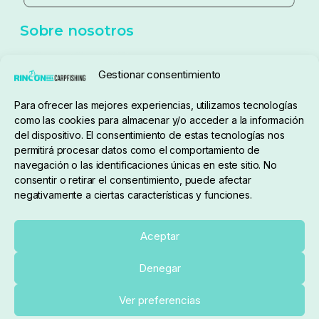
Sobre nosotros
Gestionar consentimiento
Para ofrecer las mejores experiencias, utilizamos tecnologías
pedidos@elrincondelcarpfishing.com
como las cookies para almacenar y/o acceder a la información
del dispositivo. El consentimiento de estas tecnologías nos
910 824 923
permitirá procesar datos como el comportamiento de
navegación o las identificaciones únicas en este sitio. No
Lunes a Viernes de 10:00 a 14:00 horas y 17:00 a
consentir o retirar el consentimiento, puede afectar
negativamente a ciertas características y funciones.
20:00
Paseo de Guadalajara, 36. Local 3. 28702. San
Aceptar
Sebastián De Los Reyes (Madrid)
Denegar
El Rincón del Carpfishing. © 2025. Todos los derechos
Añadir al carrito
Ver preferencias
reservados.