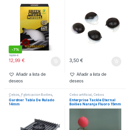
-
7%
13,99
€
12,99
€
3,50
€
Añadir a lista de
Añadir a lista de
deseos
deseos
Cebos
,
Fabricacion Boilies
,
Cebo artificial
,
Cebos
Tablas & Pistolas
Gardner Tabla De Rulado
Enterprise Tackle Eternal
14mm
Boilies Naranja Fluoro 15mm