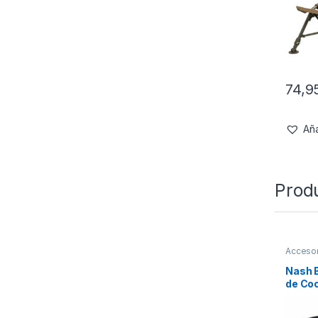
74,9
Aña
Prod
Accesor
Confort
Nash B
de Co