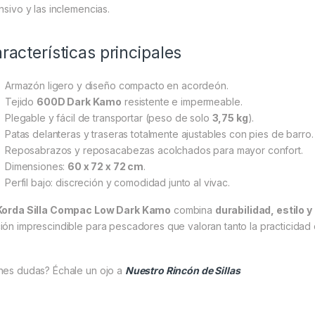
nsivo y las inclemencias.
racterísticas principales
Armazón ligero y diseño compacto en acordeón.
Tejido
600D Dark Kamo
resistente e impermeable.
Plegable y fácil de transportar (peso de solo
3,75 kg
).
Patas delanteras y traseras totalmente ajustables con pies de barro.
Reposabrazos y reposacabezas acolchados para mayor confort.
Dimensiones:
60 x 72 x 72 cm
.
Perfil bajo: discreción y comodidad junto al vivac.
Korda Silla Compac Low Dark Kamo
combina
durabilidad, estilo y
ión imprescindible para pescadores que valoran tanto la practicidad
nes dudas? Échale un ojo a
Nuestro Rincón de Sillas