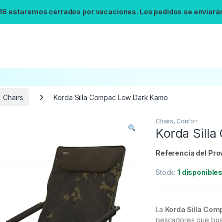
 16 estaremos cerrados por vacaciones. Los pedidos se enviarán 
Chairs
Korda Silla Compac Low Dark Kamo
Chairs
,
Confort
Búsqueda no disponible
Korda Sill
No se pudo cargar el widget de búsqueda.
Inténtalo de nuevo.
Referencia del Pro
Stock:
1 disponible
Reintentar
La
Korda Silla Co
pescadores que bu