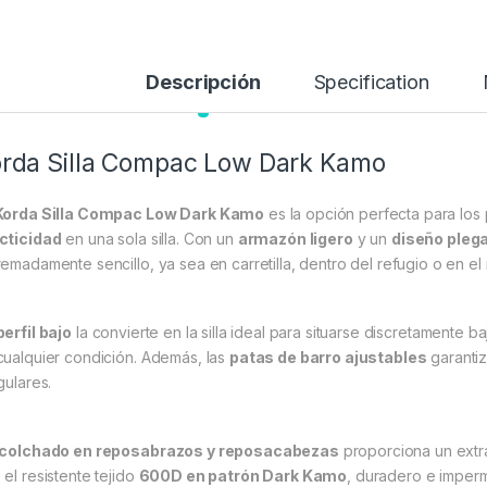
Descripción
Specification
rda Silla Compac Low Dark Kamo
Korda Silla Compac Low Dark Kamo
es la opción perfecta para lo
cticidad
en una sola silla. Con un
armazón ligero
y un
diseño pleg
remadamente sencillo, ya sea en carretilla, dentro del refugio o en el
perfil bajo
la convierte en la silla ideal para situarse discretamente 
cualquier condición. Además, las
patas de barro ajustables
garantiz
gulares.
colchado en reposabrazos y reposacabezas
proporciona un extra
 el resistente tejido
600D en patrón Dark Kamo
, duradero e imperm