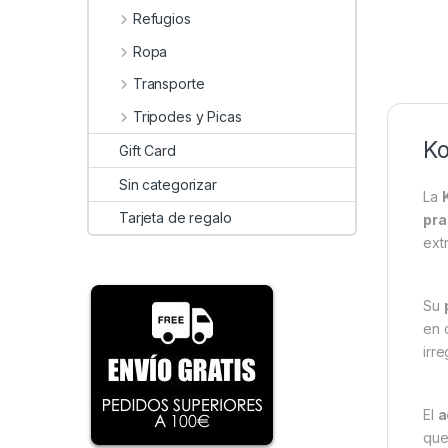
Refugios
Ropa
Transporte
Tripodes y Picas
Ko
Gift Card
Sin categorizar
La
Tarjeta de regalo
pra
ext
Su
en 
irre
El
a
que