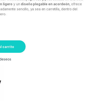
 ligero
y un
diseño plegable en acordeón
, ofrece
adamente sencillo, ya sea en carretilla, dentro del
ero.
l carrito
e deseos