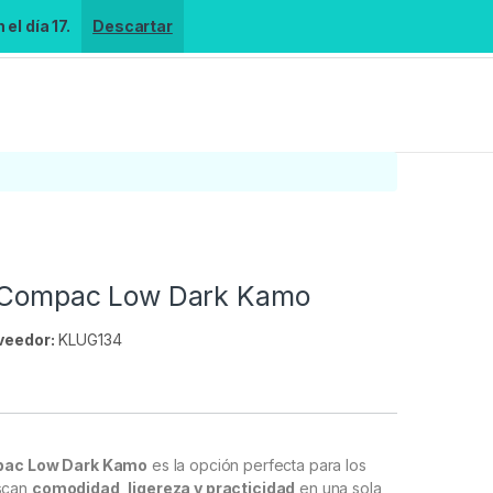
el día 17.
Descartar
a Compac Low Dark Kamo
veedor:
KLUG134
s
mpac Low Dark Kamo
es la opción perfecta para los
scan
comodidad, ligereza y practicidad
en una sola