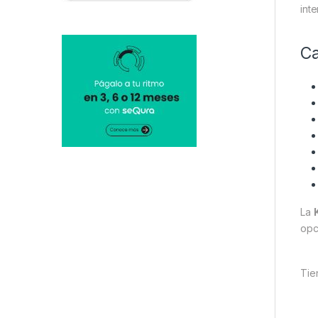
inte
Ca
La
opc
Tie