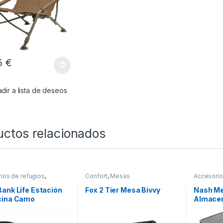
5
€
dir a lista de deseos
uctos relacionados
ios de refugios
,
Confort
,
Mesas
Accesorio
,
Mesas
Confort
,
M
ank Life Estación
Fox 2 Tier Mesa Bivvy
Nash Me
cina Camo
Almacen