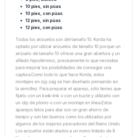
en cualquier caja de pesca de carpas, perfecto para
la presentación en el medio del agua del cebo de
anzuelo ultra-elevado de los zigs. Estas últimas
incorporaciones utilizan líneas de zigs de 8 libras y
anzuelos Mixa ultra afilados.
6ft, Barbless
6 pies, con púas
8 pies, sin púas
8 pies, Barbed
10 pies, sin púas
10 pies, con púas
12 pies, sin púas
12 pies, con púas
Todos los anzuelos son del tamaño 10. Korda ha
optado por utilizar anzuelos de tamaño 10 porque un
anzuelo de tamaño 10 ofrece una gran abertura y un
afilado hipodérmico, precisamente lo que necesitas