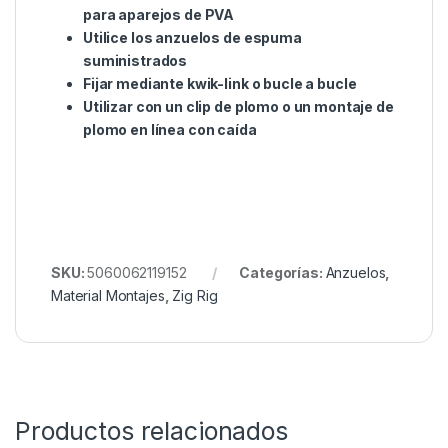
¡totalmente gratis! Se incluyen tres aparejos y tres
anzuelos por aparejo.
Los aparejos Zig sirven para presentar un
cebo de anzuelo ultra-elevado en medio del
agua
Compruebe la profundidad antes de
seleccionar la longitud del aparejo en zig-
zag
Para evitar que se enrede, utilice espuma
para aparejos de PVA
Utilice los anzuelos de espuma
suministrados
Fijar mediante kwik-link o bucle a bucle
Utilizar con un clip de plomo o un montaje de
plomo en línea con caída