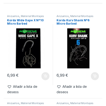
SKU:
5060062119152
Categorías:
Anzuelos
,
Material Montajes
,
Zig Rig
Productos relacionados
Anzuelos
,
Material Montajes
Anzuelos
,
Material Montajes
Korda Wide Gape X Nº10
Korda Kurv Shank Nº6
Micro Barbed
Micro Barbed