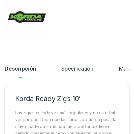
zig-rig, ¿no es hora de que tú también lo hagas?…
4,49
€
Añadir a lista de deseos