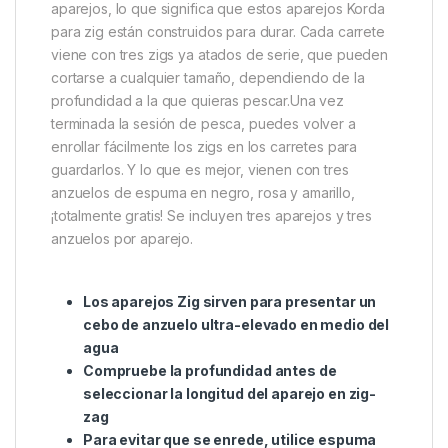
enrollar fácilmente los zigs en los carretes para
guardarlos. Para preparar el aparejo, sólo tienes que
fijarlo con un kwik-link o con un bucle y utilizarlo con
un clip de plomo o con un montaje en línea.Estos
aparejos listos para atar son un gran ahorro de
tiempo y son tan buenos como los utilizados por
algunos de los mejores pescadores del Reino Unido.
Los anzuelos están atados a un mono tintado de 8
libras, lo que proporciona el camuflaje perfecto.Las
bobinas de espuma EVA ayudan a proteger los
aparejos, lo que significa que estos aparejos Korda
para zig están construidos para durar. Cada carrete
viene con tres zigs ya atados de serie, que pueden
cortarse a cualquier tamaño, dependiendo de la
profundidad a la que quieras pescar.Una vez
terminada la sesión de pesca, puedes volver a
enrollar fácilmente los zigs en los carretes para
guardarlos. Y lo que es mejor, vienen con tres
anzuelos de espuma en negro, rosa y amarillo,