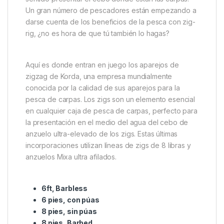
Descripción
Specification
Marc
Korda Ready Zigs 10′
Los zigs son cada vez más populares y no es difícil
ver por qué. Dado que las carpas prefieren pasar la
mayor parte de su tiempo fuera del fondo, tiene
sentido presentar el cebo donde están las carpas.
Un gran número de pescadores están empezando a
darse cuenta de los beneficios de la pesca con zig-
rig, ¿no es hora de que tú también lo hagas?
Aquí es donde entran en juego los aparejos de
zigzag de Korda, una empresa mundialmente
conocida por la calidad de sus aparejos para la
pesca de carpas. Los zigs son un elemento esencial