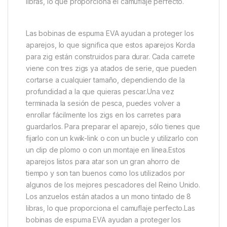
para mejorar tus posibilidades de conseguir una
captura.Como todo lo que hace Korda, estos
montajes en zig-zag se han diseñado pensando en
la sencillez. Para preparar el aparejo, sólo tienes que
fijarlo con un kwik-link o con un bucle y utilizarlo con
un clip de plomo o con un montaje en línea.Estos
aparejos listos para atar son un gran ahorro de
tiempo y son tan buenos como los utilizados por
algunos de los mejores pescadores del Reino Unido.
Los anzuelos están atados a un mono tintado de 8
libras, lo que proporciona el camuflaje perfecto.
Las bobinas de espuma EVA ayudan a proteger los
aparejos, lo que significa que estos aparejos Korda
para zig están construidos para durar. Cada carrete
viene con tres zigs ya atados de serie, que pueden
cortarse a cualquier tamaño, dependiendo de la
profundidad a la que quieras pescar.Una vez
terminada la sesión de pesca, puedes volver a