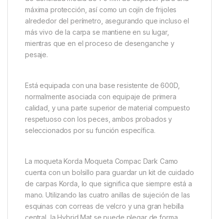
Korda Moqueta Compac Dark
Camo
La
Korda Moqueta Compac Dark Camo
ha sido
desarrollada por el equipo Korda para ser, sin duda,
la mejor solución disponible en la actualidad para el
cuidado de los peces. Optimizado para el bienestar
de la carpa sin compromiso en el diseño o
materiales, cuenta con una almohadilla de espuma
de densidad media de 70 mm de espesor para una
máxima protección, así como un cojín de frijoles
alrededor del perímetro, asegurando que incluso el
más vivo de la carpa se mantiene en su lugar,
mientras que en el proceso de desenganche y
pesaje.
Está equipada con una base resistente de 600D,
normalmente asociada con equipaje de primera