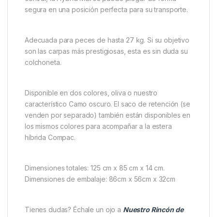
calidad, y una parte superior de material compuesto
respetuoso con los peces, ambos probados y
seleccionados por su función específica.
La moqueta Korda Moqueta Compac Dark Camo
cuenta con un bolsillo para guardar un kit de cuidado
de carpas Korda, lo que significa que siempre está a
mano. Utilizando las cuatro anillas de sujeción de las
esquinas con correas de velcro y una gran hebilla
central, la Hybrid Mat se puede plegar de forma
segura en una posición perfecta para su transporte.
Adecuada para peces de hasta 27 kg. Si su objetivo
son las carpas más prestigiosas, esta es sin duda su
colchoneta.
Disponible en dos colores, oliva o nuestro