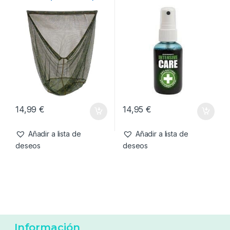
-
8%
39,99
€
36,99
€
134,95
€
Añadir a lista de
Añadir a lista de
deseos
deseos
Cuidado Carpa
,
Sacaderas
Cuidado Carpa
,
Medic +
Forge Tackle Spare Mesh
Gardner Intensive Care
Camo 42 ” ( Solo La Red )