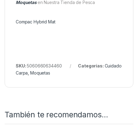
característico Camo oscuro. El saco de retención (se
venden por separado) también están disponibles en
los mismos colores para acompañar a la estera
híbrida Compac.
Dimensiones totales: 125 cm x 85 cm x 14 cm.
Dimensiones de embalaje: 86cm x 56cm x 32cm
Tienes dudas? Échale un ojo a
Nuestro Rincón de
Moquetas
en Nuestra Tienda de Pesca
Compac Hybrid Mat