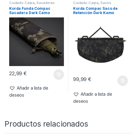
SKU:
5060660634460
Categorías:
Cuidado
Carpa
,
Moquetas
También te recomendamos…
Cuidado Carpa
,
Sacaderas
Cuidado Carpa
,
Sacos
Korda Funda Compac
Korda Compac Saco de
Sacadera Dark Camo
Retención Dark Kamo