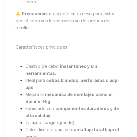
mecánica del montaje y favoreciendo un
movimiento más libre y natural
del cebo bajo el
agua.
Instrucciones de uso
Presione suavemente el tornillo contra el cebo.
Gírelo
en el sentido de las agujas del reloj
mientras mantiene la presión.
Deténgase cuando la base del tornillo toque el
cebo.
Precaución:
no apriete en exceso para evitar
que el cebo se desmorone o se desprenda del
tornillo.
Características principales