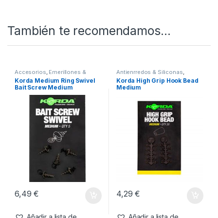
Carpfishing
SKU:
5060660637997
Categorías:
Emerillones & Componentes
,
Material Montajes
También te recomendamos…
Accesorios
,
Emerillones &
Antienrredos & Siliconas
,
Componentes
,
Material
Material Montajes
Korda Medium Ring Swivel
Korda High Grip Hook Bead
Montajes
Bait Screw Medium
Medium