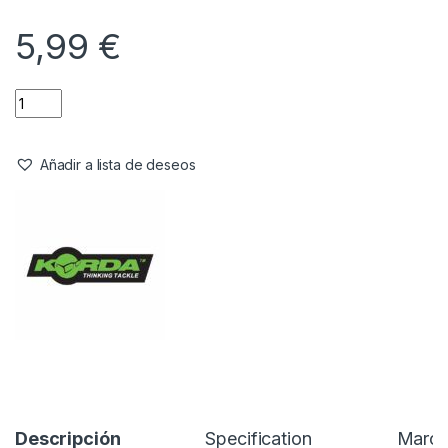
Referencia del Proveedor:
KMW009
Stock:
6 disponibles
El
Korda Micro Ring Swivel Bait Screw Large
está diseñado
para ofrecer una forma
rápida, práctica y segura de cambiar
el cebo
del anzuelo sin necesidad de volver a montar toda la
presentación. Su diseño inteligente combina un
micro giratorio
con un
tornillo de cebo
, eliminando la necesidad de utilizar un
anillo de plataforma o un micro anillo adicional.
5,99
€
Añadir a lista de deseos