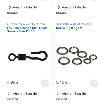
5,79
€
5,79
€
Añadir a lista de
Añadir a lista de
deseos
deseos
Emerillones & Componentes
,
Accesorios
,
Emerillones &
Material Montajes
Componentes
,
Material
Fox Kwik Change Mini Hook
Korda Rig Rings M
Montajes
Swivels Size 11 x 10