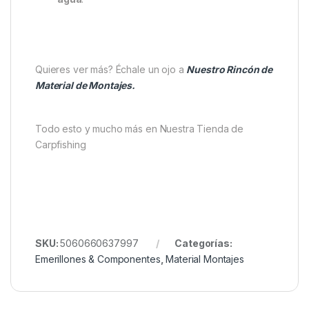
Cambio de cebo
instantáneo y sin
herramientas
.
Ideal para
cebos blandos, perforados o pop-
ups
.
Mejora la
mecánica de montajes como el
Spinner Rig
.
Fabricado con
componentes duraderos y de
alta calidad
.
Tamaño:
Large
(grande).
Color discreto para un
camuflaje total bajo el
agua
.
Quieres ver más? Échale un ojo a
Nuestro Rincón de
Material de Montajes.
Todo esto y mucho más en Nuestra Tienda de