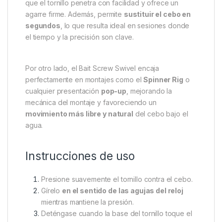
diseñado para ofrecer una forma
rápida, práctica y
segura de cambiar el cebo
del anzuelo sin
necesidad de volver a montar toda la presentación.
Su diseño inteligente combina un
micro giratorio
con un
tornillo de cebo
, eliminando la necesidad de
utilizar un anillo de plataforma o un micro anillo
adicional.
Gracias a su forma y tamaño, este sistema es
perfecto para cebos blandos o perforados
, ya
que el tornillo penetra con facilidad y ofrece un
agarre firme. Además, permite
sustituir el cebo en
segundos
, lo que resulta ideal en sesiones donde
el tiempo y la precisión son clave.
Por otro lado, el Bait Screw Swivel encaja
perfectamente en montajes como el
Spinner Rig
o
cualquier presentación
pop-up
, mejorando la