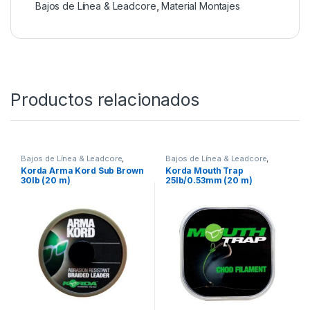
Bajos de Línea & Leadcore
,
Material Montajes
Productos relacionados
Bajos de Línea & Leadcore
,
Bajos de Línea & Leadcore
,
Material Montajes
Material Montajes
,
Mono &
Korda Arma Kord Sub Brown
Korda Mouth Trap
Fluoro
30lb (20 m)
25lb/0.53mm (20 m)