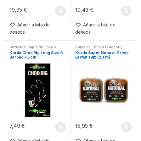
19,95
€
10,49
€
Añadir a lista de
Añadir a lista de
deseos
deseos
Anzuelos
,
Bajos de Línea &
Bajos de Línea & Leadcore
,
Leadcore
,
Material Montajes
Material Montajes
Korda Chod Rig Long Size 8
Korda Super Natural Gravel
Barbed – 5 cm
Brown 18lb (20 m)
7,49
€
15,99
€
Añadir a lista de
Añadir a lista de