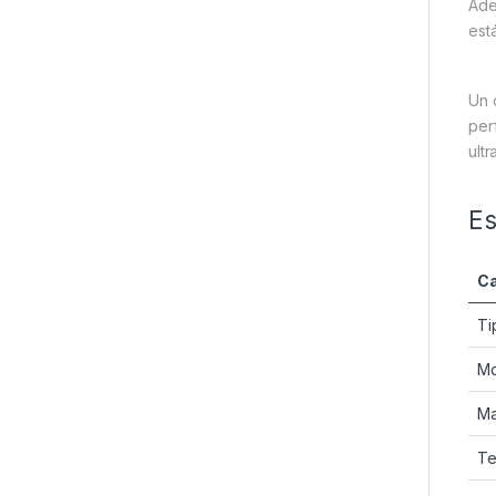
Ade
est
Un 
per
ult
Es
Ca
Ti
Mo
Ma
Te