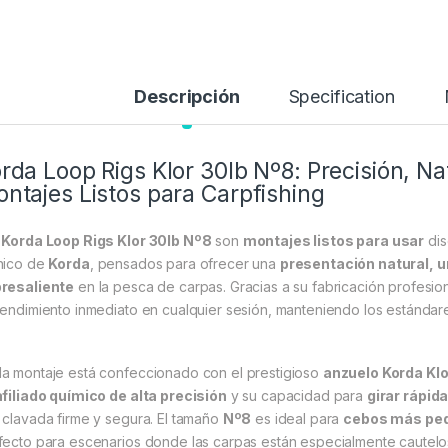
Descripción
Specification
rda Loop Rigs Klor 30lb Nº8: Precisión, Na
ntajes Listos para Carpfishing
s
Korda Loop Rigs Klor 30lb Nº8
son
montajes listos para usar
dis
nico de
Korda
, pensados para ofrecer una
presentación natural, u
resaliente
en la pesca de carpas. Gracias a su fabricación profesion
rendimiento inmediato en cualquier sesión, manteniendo los estándare
a montaje está confeccionado con el prestigioso
anzuelo Korda Klo
afiliado químico de alta precisión
y su capacidad para
girar rápid
 clavada firme y segura. El tamaño
Nº8
es ideal para
cebos más peq
fecto para escenarios donde las carpas están especialmente cautelos