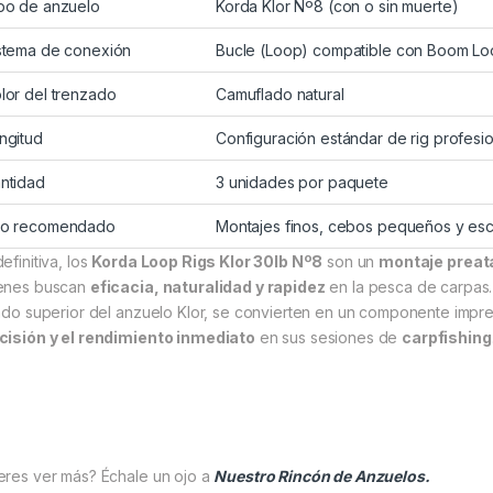
po de anzuelo
Korda Klor Nº8 (con o sin muerte)
stema de conexión
Bucle (Loop) compatible con Boom Lo
lor del trenzado
Camuflado natural
ngitud
Configuración estándar de rig profesio
ntidad
3 unidades por paquete
o recomendado
Montajes finos, cebos pequeños y esce
efinitiva, los
Korda Loop Rigs Klor 30lb Nº8
son un
montaje preata
enes buscan
eficacia, naturalidad y rapidez
en la pesca de carpas. 
lado superior del anzuelo Klor, se convierten en un componente impre
cisión y el rendimiento inmediato
en sus sesiones de
carpfishing
eres ver más? Échale un ojo a
Nuestro Rincón de Anzuelos.