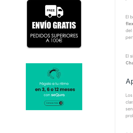
El b
fle
del
per
El 
Cha
Ap
Lo
cla
sen
pro