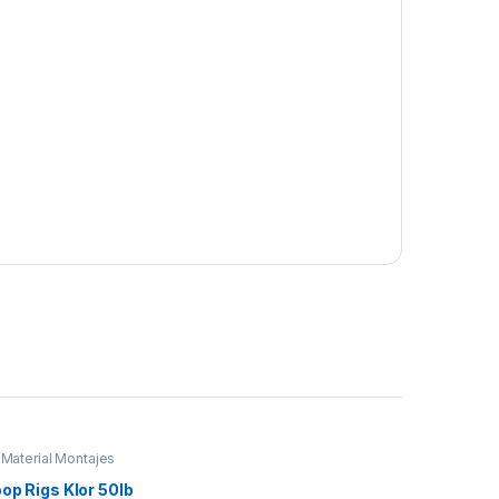
,
Material Montajes
op Rigs Klor 50lb