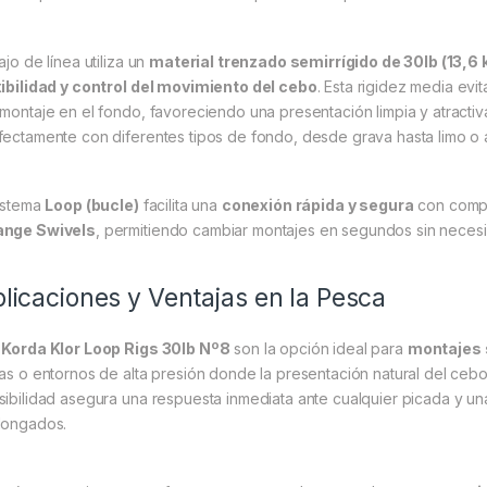
ajo de línea utiliza un
material trenzado semirrígido de 30lb (13,6 
xibilidad y control del movimiento del cebo
. Esta rigidez media evi
 montaje en el fondo, favoreciendo una presentación limpia y atract
fectamente con diferentes tipos de fondo, desde grava hasta limo o a
sistema
Loop (bucle)
facilita una
conexión rápida y segura
con comp
nge Swivels
, permitiendo cambiar montajes en segundos sin necesid
licaciones y Ventajas en la Pesca
s
Korda Klor Loop Rigs 30lb Nº8
son la opción ideal para
montajes s
ras o entornos de alta presión donde la presentación natural del cebo
sibilidad asegura una respuesta inmediata ante cualquier picada y un
longados.