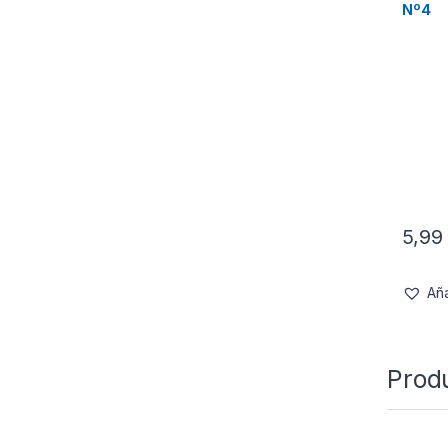
Nº4
5,9
Aña
Prod