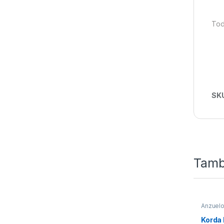
Tod
SK
Tamb
Anzuel
Korda 