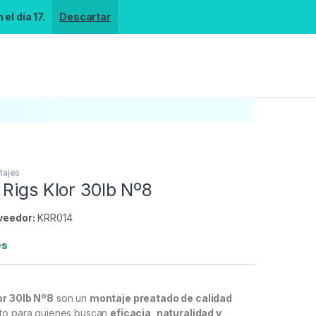
el día 17.
Descartar
tajes
Rigs Klor 30lb Nº8
veedor:
KRR014
es
or 30lb Nº8
son un
montaje preatado de calidad
cto para quienes buscan
eficacia, naturalidad y