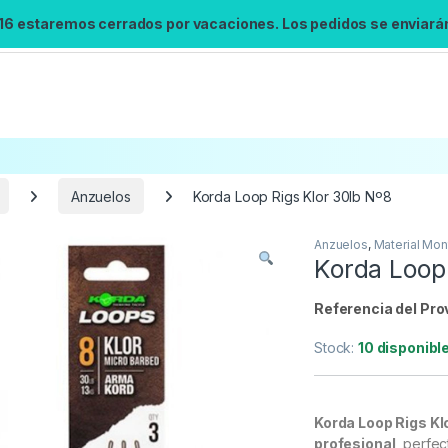
 16 estaremos cerrados por vacaciones. Los pedidos se enviarán 
Anzuelos
Korda Loop Rigs Klor 30lb Nº8
Anzuelos
,
Material Mon
Búsqueda no disponible
Korda Loop 
No se pudo cargar el widget de búsqueda.
Inténtalo de nuevo.
Referencia del Pro
Stock:
10 disponibl
Reintentar
Korda Loop Rigs Kl
profesional
, perfe