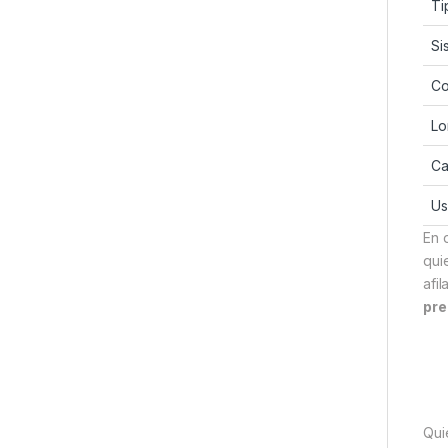
Ti
Si
Co
Lo
Ca
Us
En d
qui
afi
pre
Qui