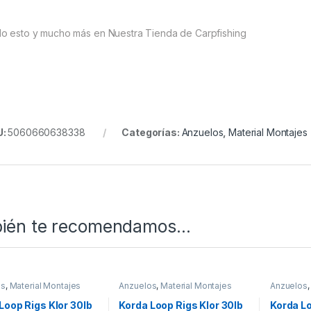
o esto y mucho más en Nuestra Tienda de Carpfishing
U:
5060660638338
Categorías:
Anzuelos
,
Material Montajes
ién te recomendamos…
os
,
Material Montajes
Anzuelos
,
Material Montajes
Anzuelos
Loop Rigs Klor 30lb
Korda Loop Rigs Klor 30lb
Korda Lo