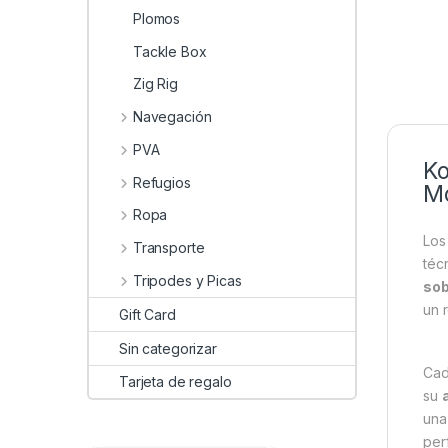
Plomos
Tackle Box
Zig Rig
Navegación
PVA
Ko
Refugios
Mo
Ropa
Lo
Transporte
téc
Tripodes y Picas
sob
un 
Gift Card
Sin categorizar
Cad
Tarjeta de regalo
su
una
per