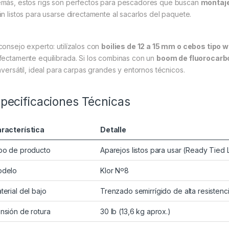
más, estos rigs son perfectos para pescadores que buscan
montaje
án listos para usarse directamente al sacarlos del paquete.
consejo experto: utilízalos con
boilies de 12 a 15 mm o cebos tipo w
fectamente equilibrada. Si los combinas con un
boom de fluorocarbo
raversátil, ideal para carpas grandes y entornos técnicos.
pecificaciones Técnicas
racterística
Detalle
po de producto
Aparejos listos para usar (Ready Tied 
delo
Klor Nº8
terial del bajo
Trenzado semirrígido de alta resistenc
nsión de rotura
30 lb (13,6 kg aprox.)