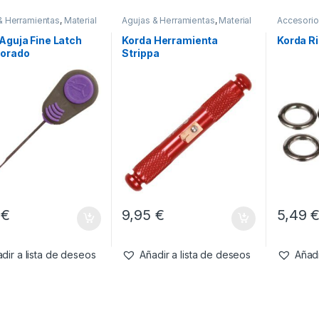
& Herramientas
,
Material
Agujas & Herramientas
,
Material
Accesori
es
Montajes
Compone
Montajes
Aguja Fine Latch
Korda Herramienta
Korda R
orado
Strippa
9
€
9,95
€
5,49
dir a lista de deseos
Añadir a lista de deseos
Añadi