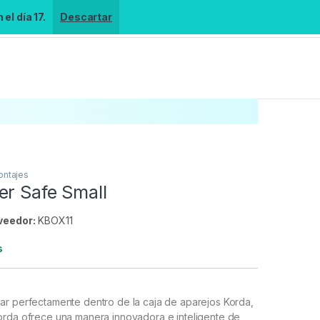
el día 17.
Descartar
ontajes
er Safe Small
veedor:
KBOX11
s
ar perfectamente dentro de la caja de aparejos Korda,
orda ofrece una manera innovadora e inteligente de