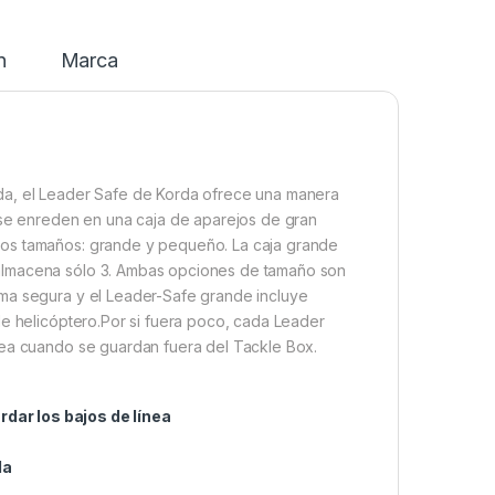
n
Marca
da, el Leader Safe de Korda ofrece una manera
e se enreden en una caja de aparejos de gran
dos tamaños: grande y pequeño. La caja grande
 almacena sólo 3. Ambas opciones de tamaño son
rma segura y el Leader-Safe grande incluye
de helicóptero.Por si fuera poco, cada Leader
nea cuando se guardan fuera del Tackle Box.
ar los bajos de línea
da