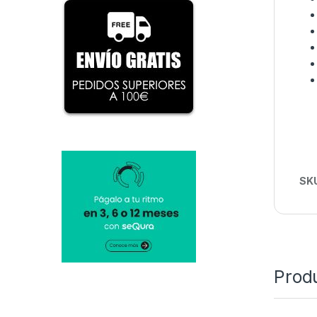
SK
Prod