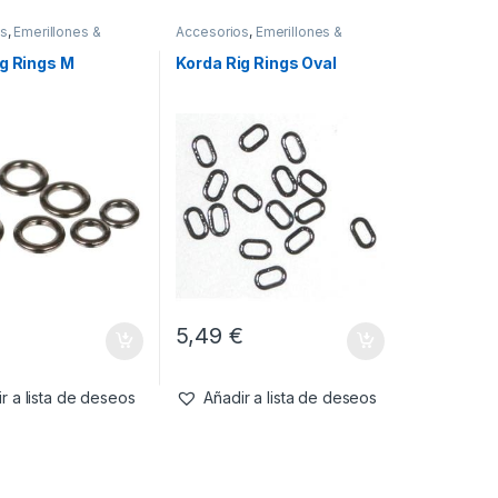
os
,
Emerillones &
Accesorios
,
Emerillones &
ntes
,
Material
Componentes
,
Material
Montajes
ig Rings M
Korda Rig Rings Oval
€
5,49
€
r a lista de deseos
Añadir a lista de deseos