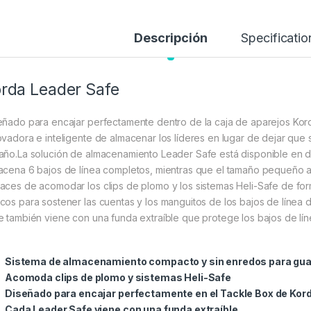
Descripción
Specificatio
rda Leader Safe
eñado para encajar perfectamente dentro de la caja de aparejos Kor
ovadora e inteligente de almacenar los líderes en lugar de dejar qu
año.La solución de almacenamiento Leader Safe está disponible en 
acena 6 bajos de línea completos, mientras que el tamaño pequeño
aces de acomodar los clips de plomo y los sistemas Heli-Safe de fo
cos para sostener las cuentas y los manguitos de los bajos de línea 
e también viene con una funda extraíble que protege los bajos de lí
Sistema de almacenamiento compacto y sin enredos para guard
Acomoda clips de plomo y sistemas Heli-Safe
Diseñado para encajar perfectamente en el Tackle Box de Kor
Cada Leader Safe viene con una funda extraíble