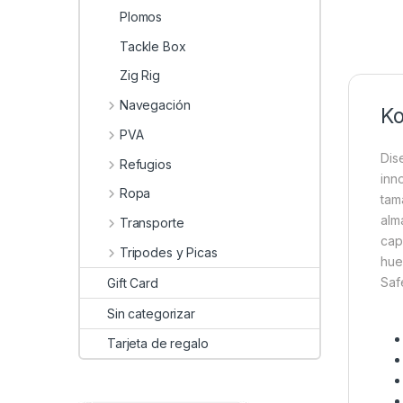
Plomos
Tackle Box
Zig Rig
Navegación
Ko
PVA
Dis
Refugios
inn
Ropa
tam
alm
Transporte
cap
Tripodes y Picas
hue
Saf
Gift Card
Sin categorizar
Tarjeta de regalo