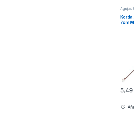
Agujas 
Montaj
Korda 
7cm M
5,4
Aña