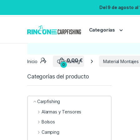
Del 9 de agosto al
Categorías
0,00
€
Inicio
Carpfishing
Material Montajes
0
Categorías del producto
Carpfishing
Alarmas y Tensores
Bolsos
Camping