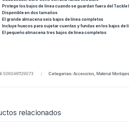
Protege los bajos de línea cuando se guardan fuera del Tackle
Disponible en dos tamaños
El grande almacena seis bajos de línea completos
Incluye huecos para sujetar cuentas y fundas en los bajos de l
El pequeño almacena tres bajos de línea completos
U:
5060461129073
Categorías:
Accesorios
,
Material Montaje
uctos relacionados