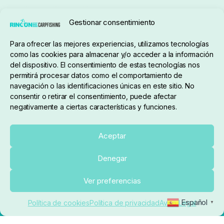
Gestionar consentimiento
Para ofrecer las mejores experiencias, utilizamos tecnologías
pedidos@elrincondelcarpfishing.com
como las cookies para almacenar y/o acceder a la información
del dispositivo. El consentimiento de estas tecnologías nos
910 824 923
permitirá procesar datos como el comportamiento de
navegación o las identificaciones únicas en este sitio. No
Lunes a Viernes de 10:00 a 14:00 horas y 17:00 a
consentir o retirar el consentimiento, puede afectar
negativamente a ciertas características y funciones.
20:00
Paseo de Guadalajara, 36. Local 3. 28702. San
Aceptar
Sebastián De Los Reyes (Madrid)
Denegar
El Rincón del Carpfishing. © 2025. Todos los derechos
Añadir al carrito
Ver preferencias
reservados.
Ecommerce conectado con Kiby ERP
Español
Política de cookies
Política de privacidad
Aviso Legal
▼