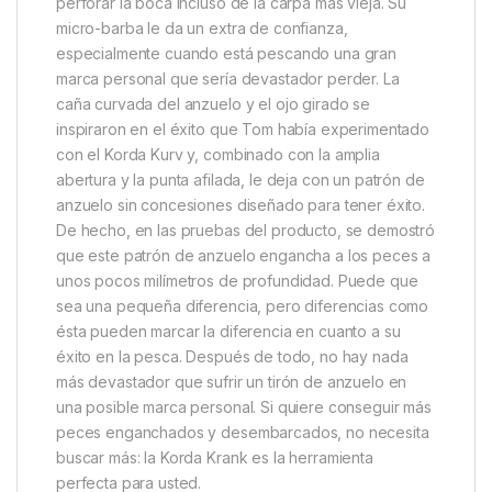
uno que se volviera naturalmente hacia la boca del
pez para un enganche profundo una y otra vez. El
resultado fue este Korda Krank – un patrón único
que ha demostrado su eficacia una y otra vez contra
algunos de los mejores oponentes carpos del Reino
Unido.Lo primero que notará de este anzuelo es su
impresionante abertura: realmente supera los límites
de lo que puede ofrecer un anzuelo de gran
abertura. Esto se complementa con una punta de
pico, dándole un filo hipodérmico que puede
perforar la boca incluso de la carpa más vieja. Su
micro-barba le da un extra de confianza,
especialmente cuando está pescando una gran
marca personal que sería devastador perder. La
caña curvada del anzuelo y el ojo girado se
inspiraron en el éxito que Tom había experimentado
con el Korda Kurv y, combinado con la amplia
abertura y la punta afilada, le deja con un patrón de
anzuelo sin concesiones diseñado para tener éxito.