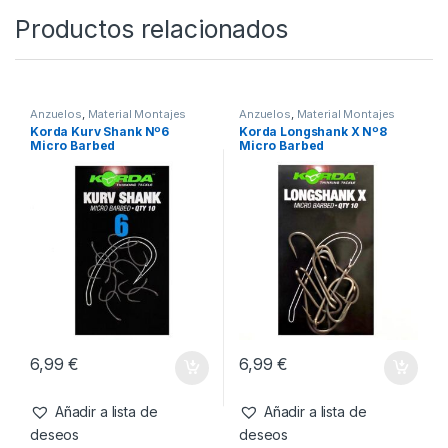
SKU:
5060062118711
Categorías:
Anzuelos
,
Material Montajes
Productos relacionados
Anzuelos
,
Material Montajes
Anzuelos
,
Material Montajes
Korda Kurv Shank Nº6
Korda Longshank X Nº8
Micro Barbed
Micro Barbed