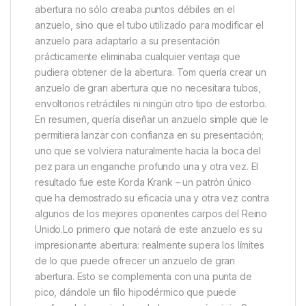
El equipo lo ha conseguido y el Korda Krank ha
sorprendido a pescadores de todo el país,
incluyendo a innumerables miembros del equipo
Korda como Elliott Gray y Neil Spooner.Tom Dove
comenzó a diseñar el patrón del Korda Krank en el
momento en que se unió al equipo. Pescador ávido
desde una edad temprana, Tom siempre había
tenido problemas con los tirones de anzuelo y
estaba harto de perder peces. En particular, tenía
problemas con los anzuelos de gran abertura que
había en el mercado en esa época. El aumento de la
abertura no sólo creaba puntos débiles en el
anzuelo, sino que el tubo utilizado para modificar el
anzuelo para adaptarlo a su presentación
prácticamente eliminaba cualquier ventaja que
pudiera obtener de la abertura. Tom quería crear un
anzuelo de gran abertura que no necesitara tubos,
envoltorios retráctiles ni ningún otro tipo de estorbo.
En resumen, quería diseñar un anzuelo simple que le
permitiera lanzar con confianza en su presentación;