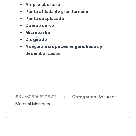
una gran variedad de situaciones para garantizar el
éxito de la pesca. Si está buscando un anzuelo de
alta calidad que haya sido probado con éxito,
entonces el Korda Krank es el adecuado para
usted.El Korda Krank está disponible en cinco
tamaños diferentes, desde el tamaño 10 hasta el
tamaño 2, para que pueda elegir el anzuelo ideal
para sus necesidades de pesca de carpas.
Diseño único
Amplia abertura
Punta afilada de gran tamaño
Punta desplazada
Cuerpo curvo
Microbarba
Ojo girado
Asegura más peces enganchados y
desembarcados