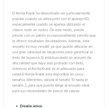
De hecho, en las pruebas del producto, se demostró
que este patrón de anzuelo engancha a los peces a
unos pocos milímetros de profundidad. Puede que
sea una pequeña diferencia, pero diferencias como
ésta pueden marcar la diferencia en cuanto a su
éxito en la pesca. Después de todo, no hay nada
más devastador que sufrir un tirón de anzuelo en
una posible marca personal. Si quiere conseguir más
peces enganchados y desembarcados, no necesita
buscar más: la Korda Krank es la herramienta
perfecta para usted.
El Korda Krank ha demostrado ser particularmente
popular cuando se utiliza junto con el aparejo KD,
especialmente cuando se apareja utilizando el
clásico nudo sin nudos. De este modo, puede
pescar con un patrón excepcionalmente sencillo que
le ofrece resultados devastadores. Además, este
anzuelo es muy versátil, ya que puede utilizarse en