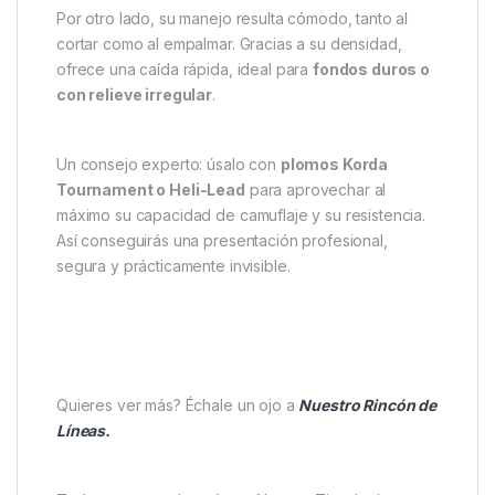
estructura flexible facilita el montaje con
accesorios
Korda
como clips de plomo o sistemas Heli-Safe.
Este modelo es perfecto para
pescadores
técnicos
que buscan
una línea líder resistente y
discreta
. Su comportamiento bajo el agua es
estable, y su peso garantiza que el montaje quede
siempre bien asentado.
Por otro lado, su manejo resulta cómodo, tanto al
cortar como al empalmar. Gracias a su densidad,
ofrece una caída rápida, ideal para
fondos duros o
con relieve irregular
.
Un consejo experto: úsalo con
plomos Korda
Tournament o Heli-Lead
para aprovechar al
máximo su capacidad de camuflaje y su resistencia.