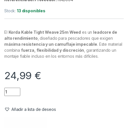
Bajos de Línea & Leadcore
,
Material Montajes
Korda Kable Tight Weave 25m
Weed
Referencia del Proveedor:
KAB004
Stock:
13 disponibles
El
Korda Kable Tight Weave 25m Weed
es un
leadcore de
alto rendimiento
, diseñado para pescadores que exigen
máxima resistencia y un camuflaje impecable
. Este material
combina
fuerza, flexibilidad y discreción
, garantizando un
montaje fiable incluso en los entornos más difíciles.