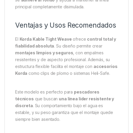
para
fondos con piedras, ramas o conchas
. A
pesar de su resistencia, mantiene una
gran
suavidad y flexibilidad
, lo que facilita su colocación
y adaptación al contorno del fondo.
El
color Weed
, de tono natural, se integra
perfectamente en
fondos con algas
, consiguiendo
una presentación casi invisible para las carpas.
Gracias a su núcleo de plomo compacto, el leadcore
se
adhiere al fondo
y ayuda a mantener la línea
principal completamente disimulada.
Ventajas y Usos Recomendados
El
Korda Kable Tight Weave
ofrece
control total y
fiabilidad absoluta
. Su diseño permite crear
montajes limpios y seguros
, con empalmes
resistentes y de aspecto profesional. Además, su