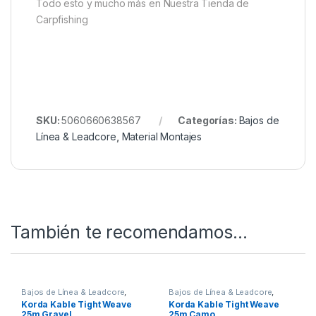
Así conseguirás una presentación profesional,
segura y prácticamente invisible.
Quieres ver más? Échale un ojo a
Nuestro Rincón de
Líneas.
Todo esto y mucho más en Nuestra Tienda de
Carpfishing
SKU:
5060660638567
Categorías:
Bajos de
Línea & Leadcore
,
Material Montajes