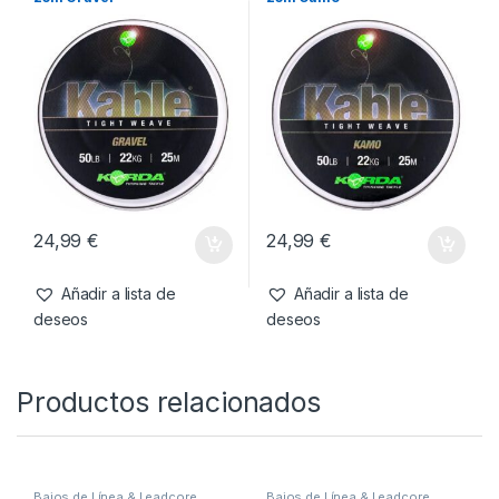
También te recomendamos…
Bajos de Línea & Leadcore
,
Bajos de Línea & Leadcore
,
Material Montajes
Material Montajes
Korda Kable Tight Weave
Korda Kable Tight Weave
25m Gravel
25m Camo