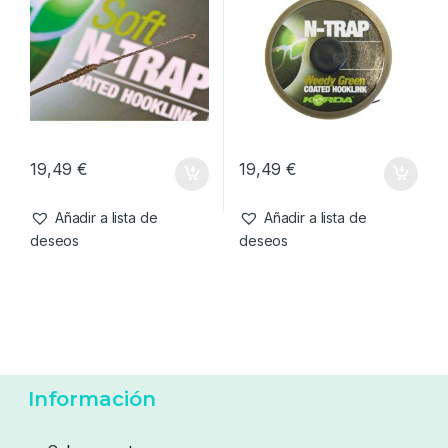
8,49
€
15,99
€
Añadir a lista de
Añadir a lista de
deseos
deseos
Bajos de Línea & Leadcore
,
Bajos de Línea & Leadcore
,
Material Montajes
Material Montajes
Korda N-Trap Soft 30lb
Korda N-Trap Soft 30lb
Gravel Brown (20 m)
Weedy Green (20 m)
19,49
€
19,49
€