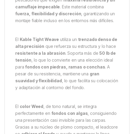
Descripción
Specification
Marc
Korda Kable Tight Weave 25m
Weed: Resistencia Extrema y
Camuflaje Perfecto
El
Korda Kable Tight Weave 25m Weed
es un
leadcore de alto rendimiento
, diseñado para
pescadores que exigen
máxima resistencia y un
camuflaje impecable
. Este material combina
fuerza, flexibilidad y discreción
, garantizando un
montaje fiable incluso en los entornos más difíciles.
El
Kable Tight Weave
utiliza un
trenzado denso de
alta precisión
que refuerza su estructura y lo hace
resistente a la abrasión
. Soporta más de
50 lb de
tensión
, lo que lo convierte en una elección ideal