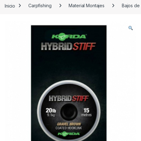
Inicio
Carpfishing
Material Montajes
Bajos de