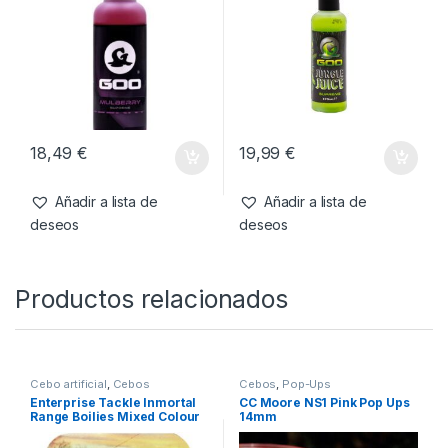
18,49
€
19,99
€
Añadir a lista de
Añadir a lista de
deseos
deseos
Productos relacionados
Cebo artificial
,
Cebos
Cebos
,
Pop-Ups
Enterprise Tackle Inmortal
CC Moore NS1 Pink Pop Ups
Range Boilies Mixed Colour
14mm
10mm