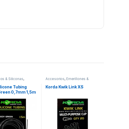
os & Siliconas
,
Accesorios
,
Emerillones &
Montajes
Componentes
,
Material
Montajes
licone Tubing
Korda Kwik Link XS
reen 0,7mm 1,5m