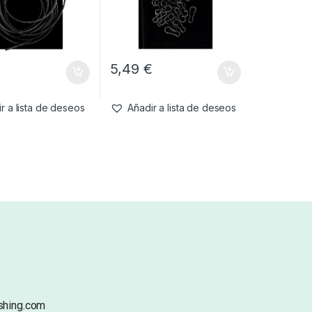
€
5,49
€
r a lista de deseos
Añadir a lista de deseos
shing.com