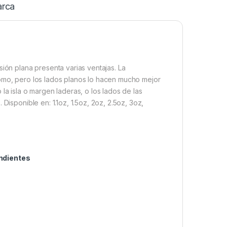
rca
sión plana presenta varias ventajas. La
lomo, pero los lados planos lo hacen mucho mejor
la isla o margen laderas, o los lados de las
Disponible en: 1.1oz, 1.5oz, 2oz, 2.5oz, 3oz,
endientes