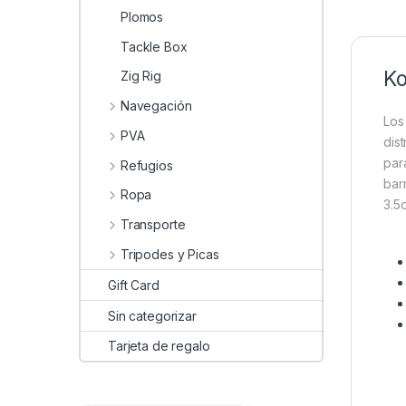
Plomos
Tackle Box
Ko
Zig Rig
Navegación
Los
PVA
dis
par
Refugios
bar
Ropa
3.5
Transporte
Tripodes y Picas
Gift Card
Sin categorizar
Tarjeta de regalo