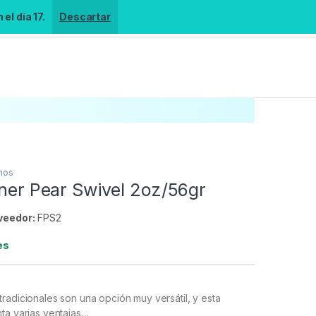
el día 17.
Descartar
mos
iner Pear Swivel 2oz/56gr
veedor:
FPS2
es
radicionales son una opción muy versátil, y esta
ta varias ventajas…