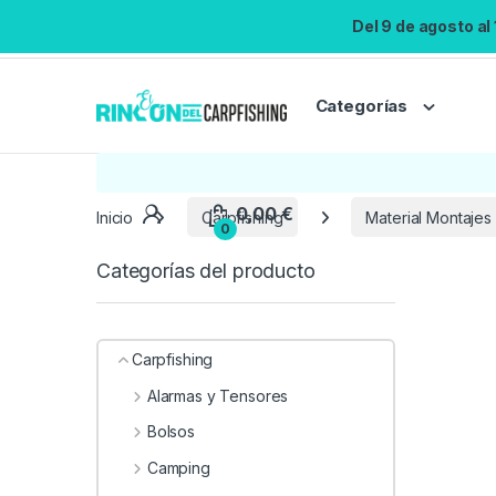
Del 9 de agosto al
Categorías
0,00
€
Inicio
Carpfishing
Material Montajes
0
Categorías del producto
Carpfishing
Alarmas y Tensores
Bolsos
Camping