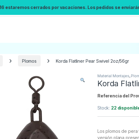
 16 estaremos cerrados por vacaciones. Los pedidos se enviarán 
Plomos
Korda Flatliner Pear Swivel 2oz/56gr
Material Montajes
,
Plo
Korda Flatl
Referencia del Pro
Stock:
22 disponibl
Los plomos de pera t
versión plana presen