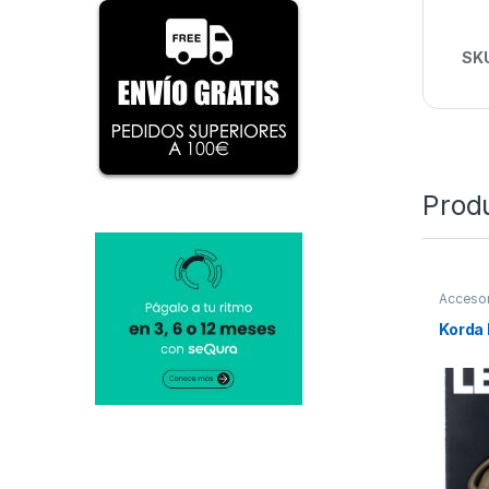
SK
Prod
Accesor
Silicona
Korda 