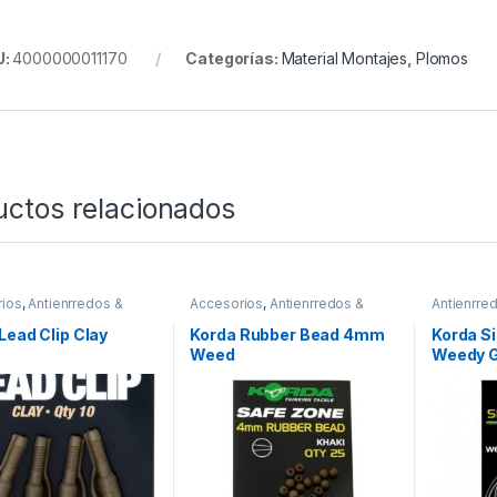
U:
4000000011170
Categorías:
Material Montajes
,
Plomos
uctos relacionados
ios
,
Antienrredos &
Accesorios
,
Antienrredos &
Antienrred
s
,
Material Montajes
Siliconas
,
Material Montajes
Material 
Lead Clip Clay
Korda Rubber Bead 4mm
Korda Si
Weed
Weedy G