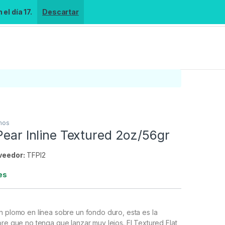
el día 17.
Descartar
mos
Pear Inline Textured 2oz/56gr
veedor:
TFPI2
es
n plomo en línea sobre un fondo duro, esta es la
pre que no tenga que lanzar muy lejos. El Textured Flat