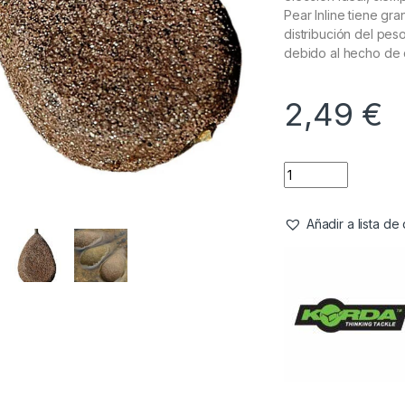
Pear Inline tiene g
distribución del pes
debido al hecho de q
2,49
€
Añadir a lista d