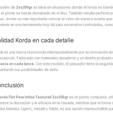
modelo de
2oz/56gr
es ideal en situaciones donde el fondo es blando
 el plomo se hunda demasiado en el limo. También resulta perfecto p
tas, donde es más importante colocar el cebo de manera exacta que re
vierte en una herramienta muy útil para escenarios controlados, com
lidad Korda en cada detalle
da es una marca reconocida internacionalmente por su innovación en 
excepción. Fabricado con materiales duraderos y un diseño probado 
cacia en cada lance
. Con este modelo, el pescador tiene la seguri
entando sus posibilidades de éxito.
nclusión
orda Flat Pear Inline Textured 2oz/56gr
es un plomo compacto, efi
orece la discreción y la eficacia en la clavada, mientras que la forma 
dos blandos. Ligero, versátil y fiable, es una opción imprescindible p