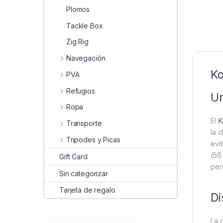
Plomos
Tackle Box
Zig Rig
Navegación
Ko
PVA
Refugios
Un
Ropa
El
K
Transporte
la 
Tripodes y Picas
evi
(56
Gift Card
per
Sin categorizar
Tarjeta de regalo
Di
La 