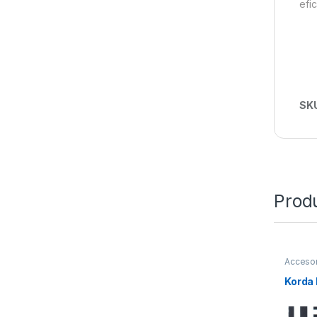
efi
SK
Prod
Accesor
Silicona
Korda 