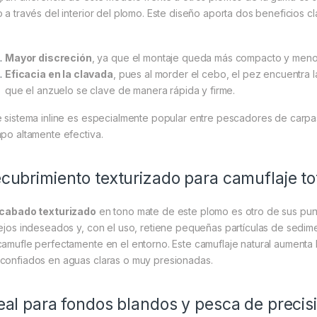
o a través del interior del plomo. Este diseño aporta dos beneficios cl
Mayor discreción
, ya que el montaje queda más compacto y menos 
Eficacia en la clavada
, pues al morder el cebo, el pez encuentra 
que el anzuelo se clave de manera rápida y firme.
e sistema inline es especialmente popular entre pescadores de carpa
mpo altamente efectiva.
cubrimiento texturizado para camuflaje to
cabado texturizado
en tono mate de este plomo es otro de sus punt
lejos indeseados y, con el uso, retiene pequeñas partículas de sedim
camufle perfectamente en el entorno. Este camuflaje natural aumenta
confiados en aguas claras o muy presionadas.
eal para fondos blandos y pesca de precis