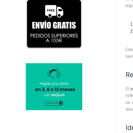
baj
Est
tie
Re
El
a
ref
se 
des
Id