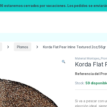
 16 estaremos cerrados por vacaciones. Los pedidos se enviarán 
Plomos
Korda Flat Pear Inline Textured 2oz/56gr
Material Montajes
,
Plo
Búsqueda no disponible
Korda Flat 
No se pudo cargar el widget de búsqueda.
Inténtalo de nuevo.
Referencia del Pro
Stock:
59 disponibl
Reintentar
Si va a pescar con u
elección ideal, siem