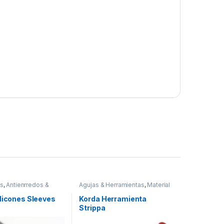
os
,
Antienrredos &
Agujas & Herramientas
,
Material
Material Montajes
Montajes
ilicones Sleeves
Korda Herramienta
Strippa