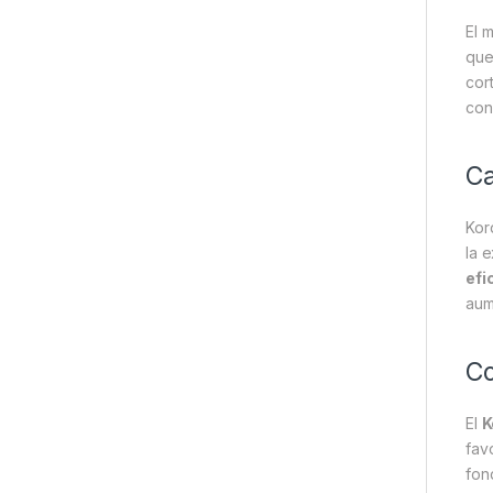
El 
que
cor
con
Ca
Kor
la 
efi
aum
Co
El
K
fav
fon