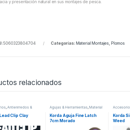
cacia y presentación natural en sus montajes de pesca.
U:
5060323804704
Categorías:
Material Montajes
,
Plomos
uctos relacionados
ios
,
Antienrredos &
Agujas & Herramientas
,
Material
Accesori
s
,
Material Montajes
Montajes
Siliconas
,
Lead Clip Clay
Korda Aguja Fine Latch
Korda S
7cm Morado
Weed