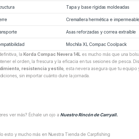
tructura
Tapa y base rígidas moldeadas
erre
Cremallera hermética e impermeabl
ansporte
Asas reforzadas y correa extraíble
mpatibilidad
Mochila XL Compac Coolpack
efinitiva, la
Korda Compac Nevera 14L
es mucho más que una bolsa d
tener el orden, la frescura y la eficacia en tus sesiones de pesca.
dimiento, resistencia y estilo
, esta nevera asegura que tu equipo 
diciones, sin importar cuánto dure la jornada.
eres ver más? Échale un ojo a
Nuestro Rincón de Carryall.
o esto y mucho más en Nuestra Tienda de Carpfishing