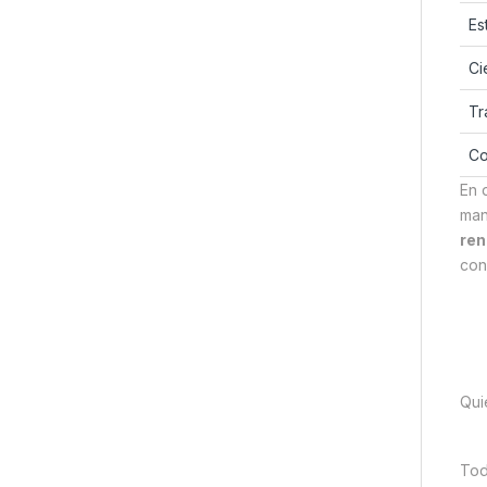
Es
Ci
Tr
Co
En d
man
ren
con
Qui
Tod