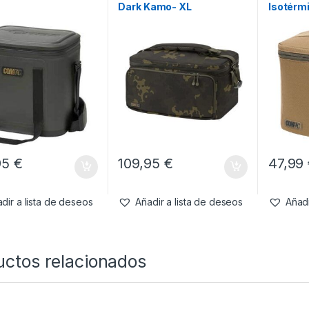
Dark Kamo- XL
Isotérm
95
€
109,95
€
47,99
dir a lista de deseos
Añadir a lista de deseos
Añadi
uctos relacionados