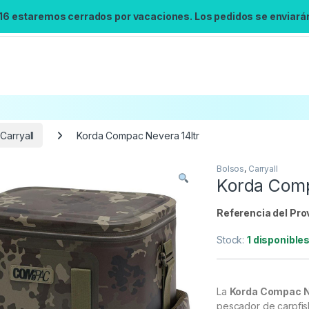
 16 estaremos cerrados por vacaciones. Los pedidos se enviarán 
Carryall
Korda Compac Nevera 14ltr
Bolsos
,
Carryall
Búsqueda no disponible
Korda Comp
No se pudo cargar el widget de búsqueda.
Inténtalo de nuevo.
Referencia del Pro
Stock:
1 disponible
Reintentar
La
Korda Compac N
pescador de carpfi