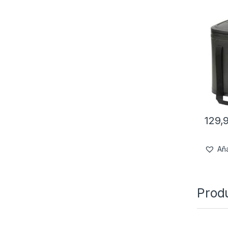
129,
Aña
Prod