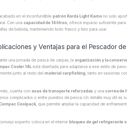
acabado en el inconfundible
patrón Korda Light Kamo
no solo aport
ural. Con una
capacidad de 14 litros
, ofrece espacio suficiente para
ellas de bebida, manteniendo todo fresco y listo para usar.
licaciones y Ventajas para el Pescador de
ante una jornada de pesca de carpas, la
organización y la conserv
pac Cooler 14L
está diseñada para adaptarse a ese estilo de pesca
ilmente junto al resto del
material carpfishing
, tanto en sesiones c
más, cuenta con
asas de transporte reforzadas
y una
correa de 
renos complicados o entre puestos de pesca. Un detalle muy útil es 
 Compac Coolpack
, que permite ampliar la capacidad de enfriamien
consejo experto: coloca en el interior
bloques de gel refrigerante o