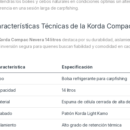
tendrás los boilies y cebos naturales en condiciones óptimas sin alte
erencia en una sesión larga de carpfishing.
racterísticas Técnicas de la Korda Compa
Korda Compac Nevera 14 litros
destaca por su durabilidad, aislamie
 inversión segura para quienes buscan fiabilidad y comodidad en cad
racterística
Especificación
po
Bolsa refrigerante para carpfishing
pacidad
14 litros
terial
Espuma de célula cerrada de alta d
abado
Patrón Korda Light Kamo
slamiento
Alto grado de retención térmica