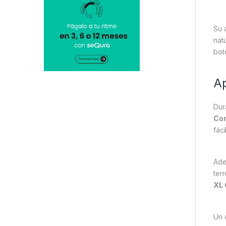
Su 
nat
bot
Ap
Dur
Com
fác
Ade
ter
XL
Un 