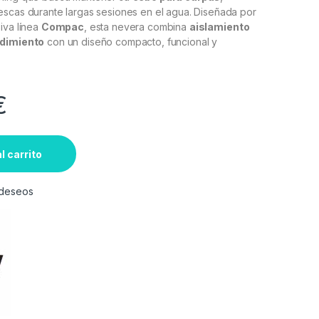
escas durante largas sesiones en el agua. Diseñada por
iva línea
Compac
, esta nevera combina
aislamiento
ndimiento
con un diseño compacto, funcional y
€
l carrito
e deseos