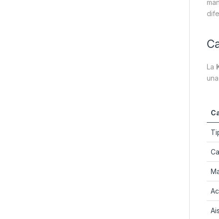
man
dif
Ca
La
una
Ca
Ti
Ca
Ma
Ac
Ai