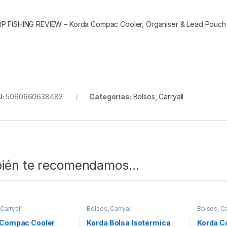
P FISHING REVIEW – Korda Compac Cooler, Organiser & Lead Pouch
U:
5060660638482
Categorías:
Bolsos
,
Carryall
ién te recomendamos…
Carryall
Bolsos
,
Carryall
Bolsos
,
Ca
 Compac Cooler
Korda Bolsa Isotérmica
Korda C