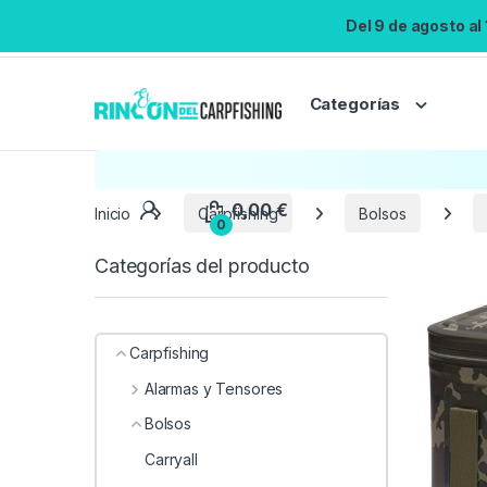
Del 9 de agosto al
Categorías
Inicio
Carpfishing
Bolsos
Categorías del producto
Carpfishing
Alarmas y Tensores
Bolsos
Carryall
0,00
€