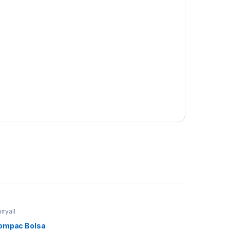
rryall
ompac Bolsa