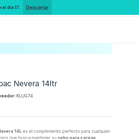
el día 17.
Descartar
ac Nevera 14ltr
veedor:
KLUG74
s
evera 14L
es el complemento perfecto para cualquier
shing que busca mantener su
cebo para carpas
,