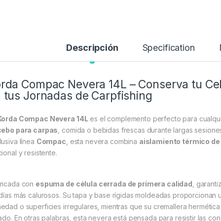
Descripción
Specification
rda Compac Nevera 14L – Conserva tu Ce
 tus Jornadas de Carpfishing
Korda Compac Nevera 14L
es el complemento perfecto para cualqu
cebo para carpas
, comida o bebidas frescas durante largas sesione
lusiva línea
Compac
, esta nevera combina
aislamiento térmico de
ional y resistente.
ricada con
espuma de célula cerrada de primera calidad
, garant
 días más calurosos. Su tapa y base rígidas moldeadas proporcionan u
edad o superficies irregulares, mientras que su cremallera hermética
lado. En otras palabras, esta nevera está pensada para resistir las c