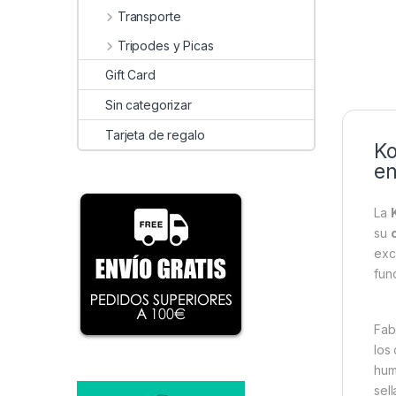
Transporte
Tripodes y Picas
Gift Card
Sin categorizar
Tarjeta de regalo
Ko
en
La
su
exc
func
Fab
los
hum
sel