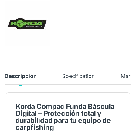
resistente al agua
, esta funda es sinónimo de
fiabilidad,
durabilidad y estilo
dentro de la gama
Compac
.
14,99
€
Añadir a lista de deseos