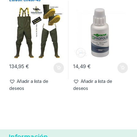
8,99
€
14,99
€
Añadir a lista de
Añadir a lista de
deseos
deseos
Cuidado Carpa
,
Vadeadores
Cuidado Carpa
,
Medic +
Vass-Tex Vadeador 700
Korda Antiséptico Propóleo
Edition Chest-43