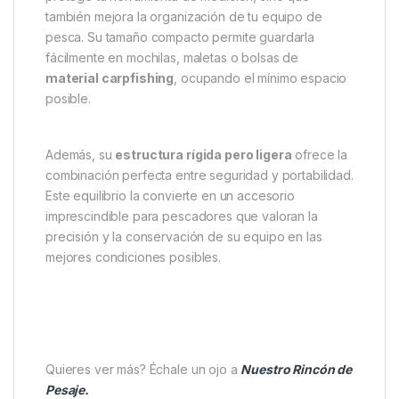
cerrarla sin esfuerzo incluso con las manos mojadas.
El
logotipo de Compac
en la parte frontal aporta un
toque elegante y profesional, en línea con el diseño
premium de toda la gama Korda.
Comodidad, diseño y
funcionalidad profesional
La
Korda Compac Funda Báscula Digital
no solo
protege tu herramienta de medición, sino que
también mejora la organización de tu equipo de
pesca. Su tamaño compacto permite guardarla
fácilmente en mochilas, maletas o bolsas de
material carpfishing
, ocupando el mínimo espacio
posible.
Además, su
estructura rígida pero ligera
ofrece la
combinación perfecta entre seguridad y portabilidad.