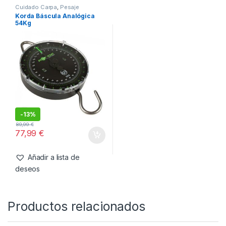
SKU:
5060660637430
Categorías:
Cuidado
Carpa
,
Pesaje
También te recomendamos…
Cuidado Carpa
,
Pesaje
Korda Báscula Analógica
54Kg