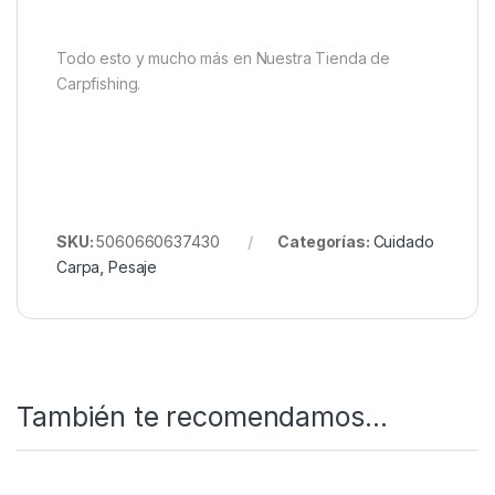
Este equilibrio la convierte en un accesorio
imprescindible para pescadores que valoran la
precisión y la conservación de su equipo en las
mejores condiciones posibles.
Quieres ver más? Échale un ojo a
Nuestro Rincón de
Pesaje.
Todo esto y mucho más en Nuestra Tienda de
Carpfishing.