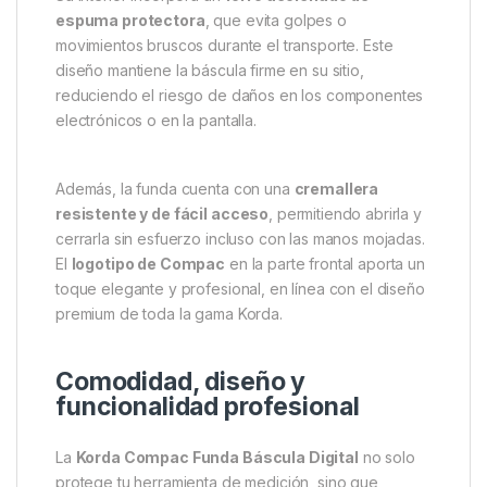
El exterior está confeccionado con una
tela fuerte,
ligera y duradera
, que resiste la humedad, el polvo
y las salpicaduras. Gracias a su acabado
impermeable
, tu báscula digital permanecerá seca
y protegida, algo esencial cuando se trabaja cerca
del agua o bajo condiciones meteorológicas
cambiantes.
Su interior incorpora un
forro acolchado de
espuma protectora
, que evita golpes o
movimientos bruscos durante el transporte. Este
diseño mantiene la báscula firme en su sitio,
reduciendo el riesgo de daños en los componentes
electrónicos o en la pantalla.
Además, la funda cuenta con una
cremallera
resistente y de fácil acceso
, permitiendo abrirla y