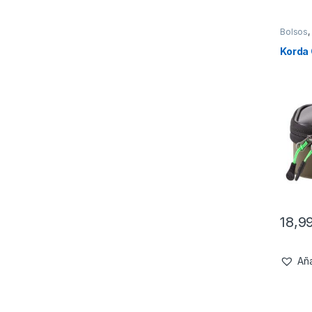
Bolsos
,
Korda
18,9
Aña