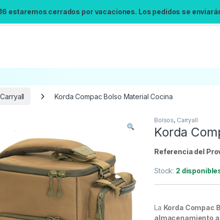
 16 estaremos cerrados por vacaciones. Los pedidos se enviarán 
Carryall
Korda Compac Bolso Material Cocina
Bolsos
,
Carryall
Búsqueda no disponible
Korda Comp
No se pudo cargar el widget de búsqueda.
Inténtalo de nuevo.
Referencia del Pro
Stock:
2 disponible
Reintentar
La
Korda Compac B
almacenamiento ac