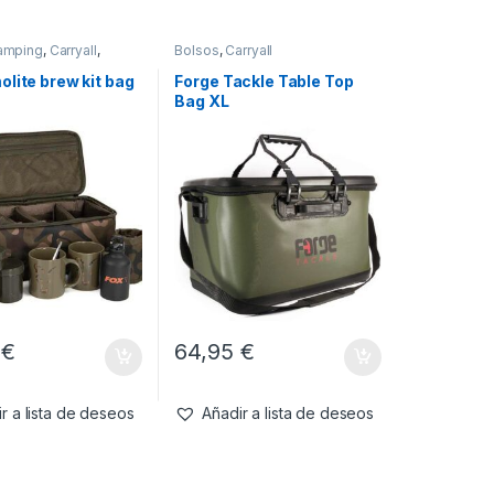
amping
,
Carryall
,
Bolsos
,
Carryall
lite brew kit bag
Forge Tackle Table Top
Bag XL
9
€
64,95
€
r a lista de deseos
Añadir a lista de deseos