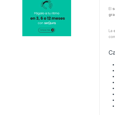
El
s
gra
La
com
Ca