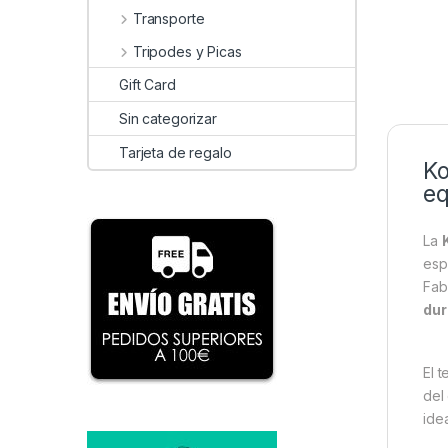
Transporte
Tripodes y Picas
Gift Card
Sin categorizar
Tarjeta de regalo
Ko
eq
La
esp
Fab
dur
El t
del
ide