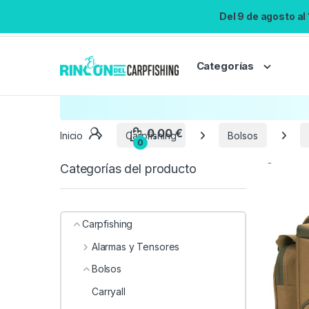
Del 9 de agosto al
Categorías
Inicio
Carpfishing
Bolsos
Categorías del producto
Carpfishing
Alarmas y Tensores
Bolsos
Carryall
0,00
€