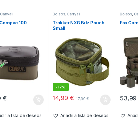
Carryall
Bolsos
,
Carryall
Bolsos
,
C
Menaje
 Compac 100
Trakker NXG Bitz Pouch
Fox Camo
Small
-
17%
14,99
€
9
€
53,9
17,99
€
dir a lista de deseos
Añadir a lista de deseos
Añadi