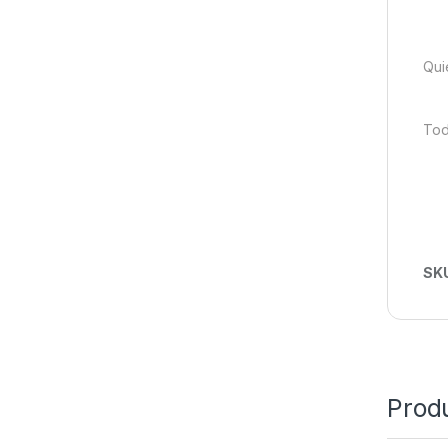
Qui
Tod
SK
Prod