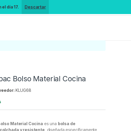
el día 17.
Descartar
ac Bolso Material Cocina
veedor:
KLUG68
s
olso Material Cocina
es una
bolsa de
olchada y resistente
, diseñada específicamente