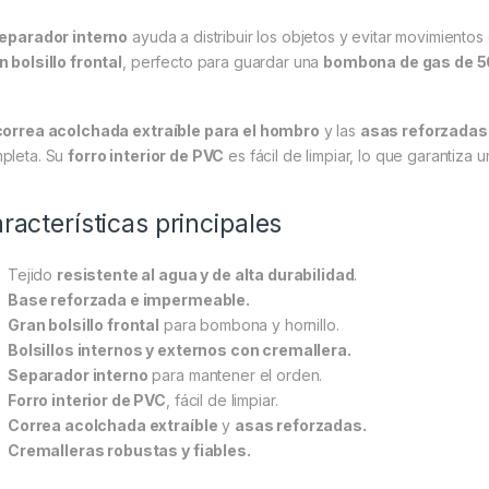
eparador interno
ayuda a distribuir los objetos y evitar movimiento
n bolsillo frontal
, perfecto para guardar una
bombona de gas de 5
correa acolchada extraíble para el hombro
y las
asas reforzadas
pleta. Su
forro interior de PVC
es fácil de limpiar, lo que garantiza 
racterísticas principales
Tejido
resistente al agua y de alta durabilidad
.
Base reforzada e impermeable.
Gran bolsillo frontal
para bombona y hornillo.
Bolsillos internos y externos con cremallera.
Separador interno
para mantener el orden.
Forro interior de PVC
, fácil de limpiar.
Correa acolchada extraíble
y
asas reforzadas.
Cremalleras robustas y fiables.