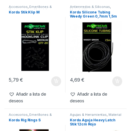
SKU:
5060323808382
Categorías:
Material
Montajes
,
Tackle Box
Productos relacionados
Accesorios
,
Emerillones &
Antienrredos & Siliconas
,
Componentes
,
Material
Material Montajes
Korda Stik Klip M
Korda Silicone Tubing
Montajes
Weedy Green 0,7mm 1,5m