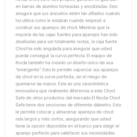
están frías y húmedas (como ocurre a menudo en las
orillas británicas). Con un sistema de cierre
magnético, no tendrás que preocuparte de luchar
con los complicados cierres. Tampoco tienes que
preocuparte de que tu Chod Safe se deshaga en tu
equipaje.
Al igual que los propios aparejos de chod, esto es
sólo el principio cuando se trata de las ventajas del
Korda Chod Safe. Los propios ganchos se guardan
en barras de aluminio torneadas y anodizadas. Esto
asegura que sus anzuelos estén tan afilados cuando
los utilice como lo estaban cuando empezó a
construir sus aparejos de chod. Mientras que la
mayoría de las cajas fuertes para aparejos han sido
diseñadas para ser totalmente rectas, la caja fuerte
Chod ha sido angulada para asegurar que usted
pueda conseguir la curva perfecta. El equipo de
Korda también ha creado un diseño único de asa