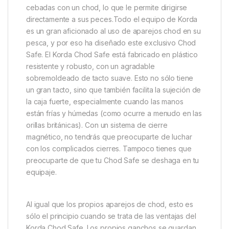
tentación de comprobar el aparejo una vez lanzado,
ya que puedes estar seguro de que se presenta
perfectamente, y no tendrás que preocuparte de
molestar o asustar a las carpas. Sin embargo, esto es
sólo el principio cuando se trata de aparejos de
pesca. Si eres un pescador móvil o itinerante al que
le gusta estar pendiente de los peces en todo
momento, lo más probable es que ya seas un gran
aficionado a esta forma de pescar rápida y clínica. A
diferencia de la pesca con cebos de fondo, no tiene
que sentirse limitado a pescar en zonas previamente
cebadas con un chod, lo que le permite dirigirse
directamente a sus peces.Todo el equipo de Korda
es un gran aficionado al uso de aparejos chod en su
pesca, y por eso ha diseñado este exclusivo Chod
Safe. El Korda Chod Safe está fabricado en plástico
resistente y robusto, con un agradable
sobremoldeado de tacto suave. Esto no sólo tiene
un gran tacto, sino que también facilita la sujeción de
la caja fuerte, especialmente cuando las manos