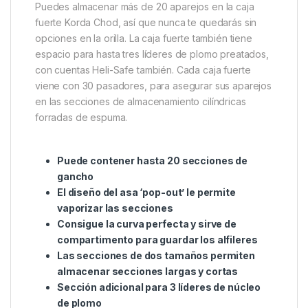
“emergente”. Esto le permite vaporizar sus aparejos
de chod en la curva perfecta, sin el riesgo de
quemarse las manos. Esta es una característica
innovadora que realmente diferencia a este Chod
Safe de otros productos del mercado.El Korda Chod
Safe tiene dos secciones de diferente diámetro. Esto
le permite colocar y almacenar aparejos de chod
más largos y más cortos, asegurando que usted
tiene la opción disponible en el banco para elegir el
aparejo perfecto para satisfacer sus necesidades.
Puedes almacenar más de 20 aparejos en la caja
fuerte Korda Chod, así que nunca te quedarás sin
opciones en la orilla. La caja fuerte también tiene
espacio para hasta tres líderes de plomo preatados,
con cuentas Heli-Safe también. Cada caja fuerte
viene con 30 pasadores, para asegurar sus aparejos
en las secciones de almacenamiento cilíndricas
forradas de espuma.