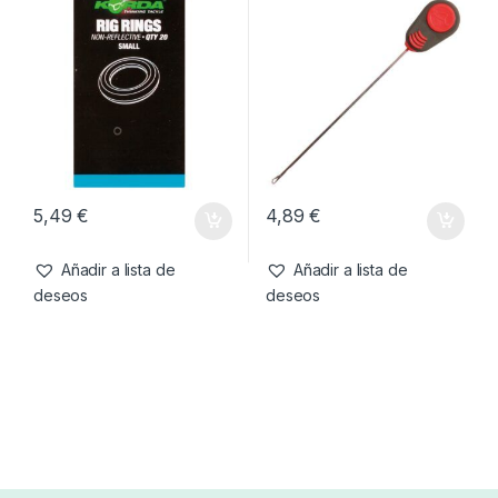
5,79
€
4,69
€
Añadir a lista de
Añadir a lista de
deseos
deseos
Accesorios
,
Emerillones &
Agujas & Herramientas
,
Material
Componentes
,
Material
Montajes
Korda Rig Rings S
Korda Aguja Heavy Latch
Montajes
Stik 12cm Rojo
5,49
€
4,89
€