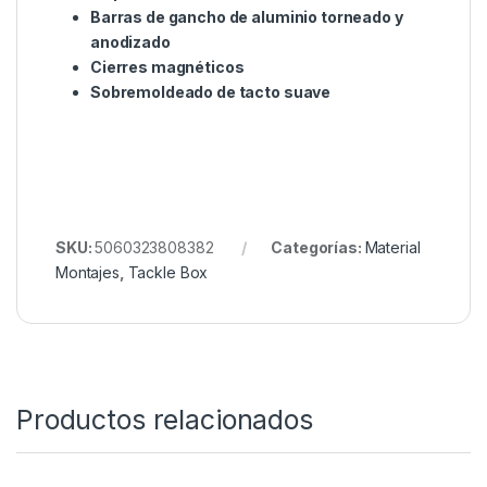
Puede contener hasta 20 secciones de
gancho
El diseño del asa ‘pop-out’ le permite
vaporizar las secciones
Consigue la curva perfecta y sirve de
compartimento para guardar los alfileres
Las secciones de dos tamaños permiten
almacenar secciones largas y cortas
Sección adicional para 3 líderes de núcleo
de plomo
Barras de gancho de aluminio torneado y
anodizado
Cierres magnéticos
Sobremoldeado de tacto suave