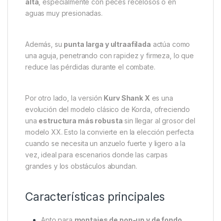
alta
, especialmente con peces recelosos o en
aguas muy presionadas.
Además, su
punta larga y ultraafilada
actúa como
una aguja, penetrando con rapidez y firmeza, lo que
reduce las pérdidas durante el combate.
Por otro lado, la versión
Kurv Shank X
es una
evolución del modelo clásico de Korda, ofreciendo
una
estructura más robusta
sin llegar al grosor del
modelo XX. Esto la convierte en la elección perfecta
cuando se necesita un anzuelo fuerte y ligero a la
vez, ideal para escenarios donde las carpas
grandes y los obstáculos abundan.
Características principales
Apto para
montajes de pop-up y de fondo
.