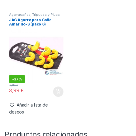
SKU:
5060987370164
Categorías:
Agarracañas
,
Tripodes y Picas
También te recomendamos…
Agarracañas
,
Tripodes y Picas
JAG Agarre para Caña
Amarillo-S (pack 6)