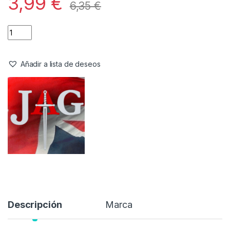
Agarracañas
,
Tripodes y Picas
JAG Agarre para Caña Blanco-S
(pack 6)
Referencia del Proveedor:
LOC-INS-SM-WHI**
Stock:
5 disponibles
3,99
€
6,35
€
Añadir a lista de deseos