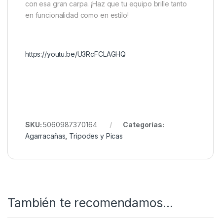
Pescadores que buscan la máxima seguridad y
protección para sus cañas.
Sesiones en escenarios con picadas potentes o
terrenos irregulares.
Mantener un setup ordenado y visualmente
atractivo.
➡
¡Optimiza tu Set-Up con JAG!
Con el
JAG Agarre para Caña Blanco-S
, tendrás
la tranquilidad de saber que tus cañas están
perfectamente sujetas, listas para la próxima batalla
con esa gran carpa. ¡Haz que tu equipo brille tanto
en funcionalidad como en estilo!
https://youtu.be/U3RcFCLAGHQ