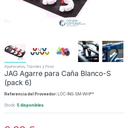
Inicio
Carpfishing
Tripodes y Picas
Agarraca
-
37%