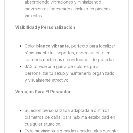
una sujeción segura sin apretar en exceso ni
dañar el blank.
Sujeción Segura y Sin Daños
Fabricados en materiales de alta calidad,
ofrecen un agarre firme sin marcar ni rayar tus
cañas de carpfishing, manteniéndolas en
perfecto estado.
El diseño flexible se adapta al blank,
absorbiendo vibraciones y minimizando
movimientos indeseados, incluso en picadas
violentas.
Visibilidad y Personalización
Color
blanco vibrante
, perfecto para localizar
rápidamente tus soportes, especialmente en
sesiones nocturnas o condiciones de poca luz.