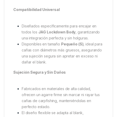
¿Buscas una sujeción perfecta y sin daños para tus
cañas durante tus sesiones de carpfishing? El
JAG
Agarre para Caña Blanco-S
es la solución
definitiva para mantener tus cañas firmes y
protegidas en cualquier situación. Diseñado con la
calidad y precisión que caracterizan a JAG, este
pack de
6 insertos
es el complemento
imprescindible para tus soportes Lockdown.
Características Clave
Compatibilidad Universal
Diseñados específicamente para encajar en
todos los
JAG Lockdown Body
, garantizando
una integración perfecta y sin holguras.
Disponibles en tamaño
Pequeño (S)
, ideal para
cañas con diámetros más gruesos, asegurando