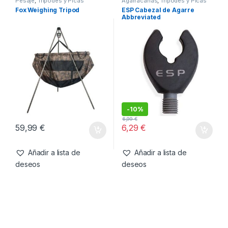
42,99
€
56,90
€
Añadir a lista de
Añadir a lista de
deseos
deseos
Pesaje
,
Tripodes y Picas
Agarracañas
,
Tripodes y Picas
Fox Weighing Tripod
ESP Cabezal de Agarre
Abbreviated