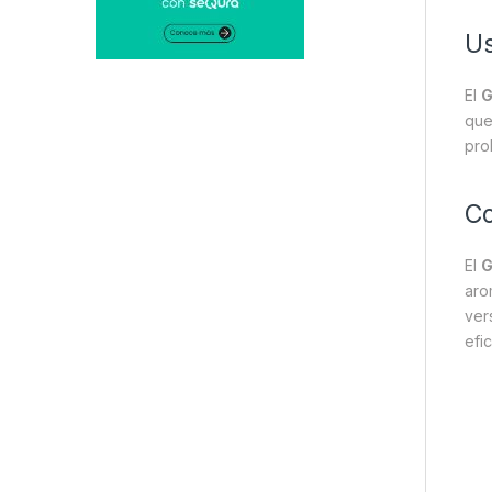
Us
El
G
que
pro
Co
El
G
aro
ver
efi