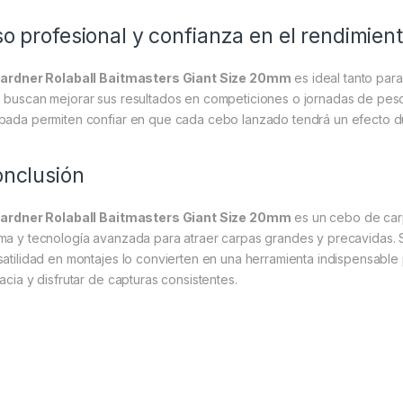
o profesional y confianza en el rendimien
ardner Rolaball Baitmasters Giant Size 20mm
es ideal tanto pa
 buscan mejorar sus resultados en competiciones o jornadas de pesc
bada permiten confiar en que cada cebo lanzado tendrá un efecto d
nclusión
ardner Rolaball Baitmasters Giant Size 20mm
es un cebo de carp
ma y tecnología avanzada para atraer carpas grandes y precavidas. S
satilidad en montajes lo convierten en una herramienta indispensab
cacia y disfrutar de capturas consistentes.