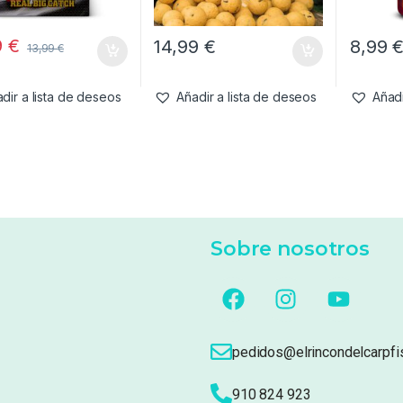
9
€
14,99
€
8,99
13,99
€
dir a lista de deseos
Añadir a lista de deseos
Añadi
Sobre nosotros
pedidos@elrincondelcarpfi
910 824 923