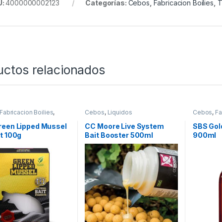
U:
4000000002123
Categorías:
Cebos
,
Fabricacion Boilies
,
T
uctos relacionados
Fabricacion Boilies
,
Cebos
,
Liquidos
Cebos
,
Fa
entes
Liquidos
reen Lipped Mussel
CC Moore Live System
SBS Gol
t 100g
Bait Booster 500ml
900ml