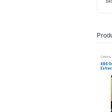
SK
Prod
Cebos
,
Ingredi
SBS G
Extrac