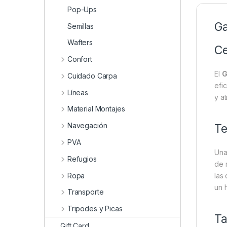
Pop-Ups
Ga
Semillas
Wafters
Ce
Confort
El
G
Cuidado Carpa
efi
Líneas
y a
Material Montajes
Navegación
Te
PVA
Una
Refugios
de 
Ropa
las
un 
Transporte
Tripodes y Picas
Ta
Gift Card