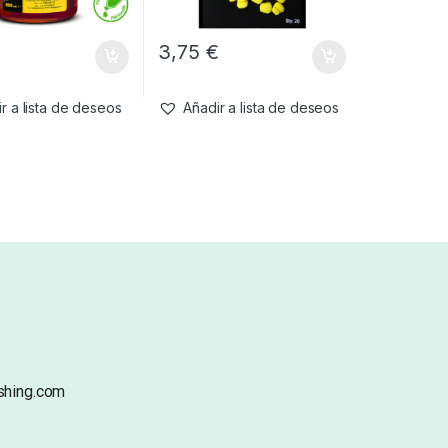
€
3,75
€
r a lista de deseos
Añadir a lista de deseos
shing.com