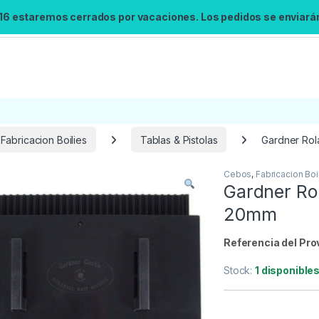
 16 estaremos cerrados por vacaciones. Los pedidos se enviarán 
Fabricacion Boilies
Tablas & Pistolas
Gardner Rola
Cebos
,
Fabricacion Boi
Búsqueda no disponible
Gardner Rol
No se pudo cargar el widget de búsqueda.
20mm
Inténtalo de nuevo.
Referencia del Pro
Reintentar
Stock:
1 disponible