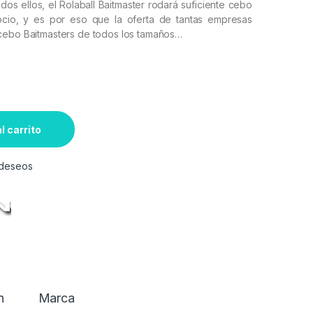
dos ellos, el Rolaball Baitmaster rodará suficiente cebo
gocio, y es por eso que la oferta de tantas empresas
cebo Baitmasters de todos los tamaños…
l carrito
e deseos
n
Marca