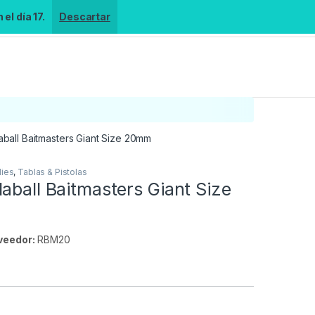
el día 17.
Descartar
ball Baitmasters Giant Size 20mm
lies
,
Tablas & Pistolas
aball Baitmasters Giant Size
veedor:
RBM20
s