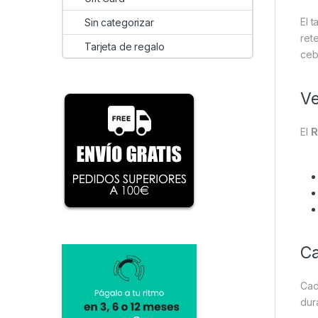
El 
Sin categorizar
ret
Tarjeta de regalo
ceb
Ve
El
R
Ca
Cad
dur