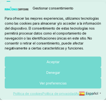
Seguimiento de pedidos
Gestionar consentimiento
Condiciones de compra
Para ofrecer las mejores experiencias, utilizamos tecnologías
como las cookies para almacenar y/o acceder a la información
del dispositivo. El consentimiento de estas tecnologías nos
permitirá procesar datos como el comportamiento de
navegación o las identificaciones únicas en este sitio. No
consentir o retirar el consentimiento, puede afectar
negativamente a ciertas características y funciones.
Sobre nosotros
Aceptar
Denegar
pedidos@elrincondelcarpfishing.com
Añadir al carrito
Ver preferencias
910 824 923
Español
Política de cookies
Política de privacidad
Aviso Legal
▼
Lunes a Viernes de 10:00 a 14:00 horas y 17:00 a