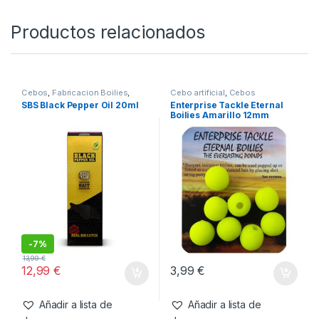
Productos relacionados
Cebos
,
Fabricacion Boilies
,
Cebo artificial
,
Cebos
Liquidos
SBS Black Pepper Oil 20ml
Enterprise Tackle Eternal
Boilies Amarillo 12mm
-
7%
13,99
€
12,99
€
3,99
€
Añadir a lista de
Añadir a lista de