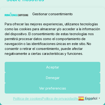
Seguimiento de pedidos
Gestionar consentimiento
Condiciones de compra
Para ofrecer las mejores experiencias, utilizamos tecnologías
como las cookies para almacenar y/o acceder a la información
del dispositivo. El consentimiento de estas tecnologías nos
permitirá procesar datos como el comportamiento de
navegación o las identificaciones únicas en este sitio. No
consentir o retirar el consentimiento, puede afectar
negativamente a ciertas características y funciones.
Sobre nosotros
Aceptar
Denegar
pedidos@elrincondelcarpfishing.com
Añadir al carrito
Ver preferencias
910 824 923
Español
Política de cookies
Política de privacidad
Aviso Legal
▼
Lunes a Viernes de 10:00 a 14:00 horas y 17:00 a