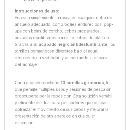
Mini (5 mm de rosca)
: Ideal para pequeños
cebos pop-up y cebos con bola de corcho,
donde la piel del boilie rara vez supera los 2-3
mm.
Estándar (7,5 mm de rosca)
: Perfecto para
cebos con anzuelos de tamaño medio.
Largo (11 mm de rosca)
: Ofrece el mayor
agarre posible, indicado para cebos de
anzuelo grandes.
Instrucciones de uso:
Enrosca simplemente la rosca en cualquier cebo de
anzuelo adecuado, como boilies endurecidos, pop-
ups con bolas de corcho, cebos preparados,
anzuelos equilibrados o incluso cebos de plástico.
Gracias a su
acabado negro antideslumbrante
, los
tornillos permanecen discretos bajo el agua,
reduciendo la visibilidad y aumentando la eficacia