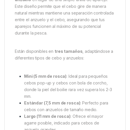
Gardner Covert Swivel Bait
Screws Anti Glare 7.5mm
Los
Gardner Covert Swivel Bait Screws Anti
Glare 7.5mm
están diseñados para ofrecer la
máxima libertad de movimiento a los cebos de
anzuelo, gracias a la inclusión de una
rótula de
anzuelo
en lugar de una simple anilla de aparejo.
Este diseño permite que el cebo gire de manera
natural mientras mantiene una separación controlada
entre el anzuelo y el cebo, asegurando que tus
aparejos funcionen al máximo de su potencial
durante la pesca.
Están disponibles en
tres tamaños
, adaptándose a
diferentes tipos de cebo y anzuelos: