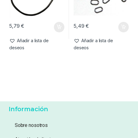
Añadir a lista de
Añadir a lista de
deseos
deseos
Accesorios
,
Emerillones &
Accesorios
,
Emerillones &
Componentes
,
Material
Componentes
,
Material
Korda Maggot Klip-M
Korda Rig Rings Oval
Montajes
Montajes
5,79
€
5,49
€
Añadir a lista de
Añadir a lista de
deseos
deseos