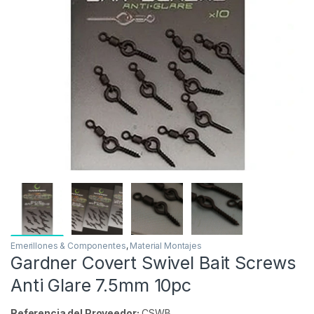
Inicio
Carpfishing
Material Montajes
Emerillo