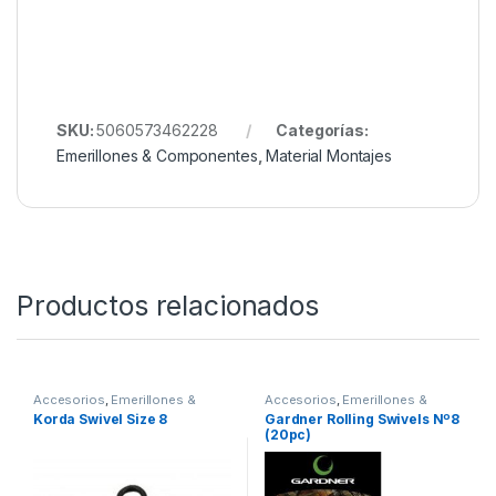
del montaje.
Cada paquete contiene
10 tornillos giratorios
, lo
que permite múltiples usos y sesiones de pesca sin
preocuparte por la reposición. Esta solución versátil
y eficiente es ideal para pescadores que buscan
optimizar el movimiento de sus cebos y mejorar la
presentación de sus aparejos en cualquier
escenario.
SKU:
5060573462228
Categorías:
Emerillones & Componentes
,
Material Montajes