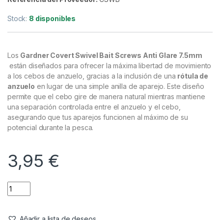
Emerillones & Componentes
,
Material Montajes
Gardner Covert Swivel Bait Screws
Anti Glare 7.5mm 10pc
Referencia del Proveedor:
CSWB
Stock:
8 disponibles
Los
Gardner Covert Swivel Bait Screws Anti Glare 7.5mm
están diseñados para ofrecer la máxima libertad de movimiento
a los cebos de anzuelo, gracias a la inclusión de una
rótula de
anzuelo
en lugar de una simple anilla de aparejo. Este diseño
permite que el cebo gire de manera natural mientras mantiene