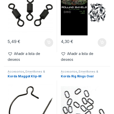
Productos relacionados
Accesorios
,
Emerillones &
Accesorios
,
Emerillones &
Componentes
,
Material
Componentes
,
Material
Korda Swivel Size 8
Gardner Rolling Swivels Nº8
Montajes
Montajes
(20pc)
5,49
€
4,30
€