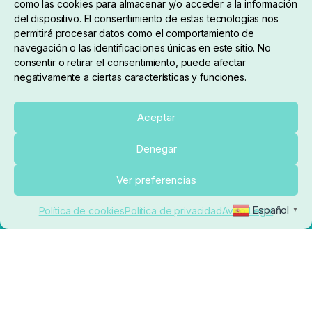
como las cookies para almacenar y/o acceder a la información
del dispositivo. El consentimiento de estas tecnologías nos
910 824 923
permitirá procesar datos como el comportamiento de
navegación o las identificaciones únicas en este sitio. No
Lunes a Viernes de 10:00 a 14:00 horas y 17:00 a
consentir o retirar el consentimiento, puede afectar
negativamente a ciertas características y funciones.
20:00
Paseo de Guadalajara, 36. Local 3. 28702. San
Aceptar
Sebastián De Los Reyes (Madrid)
Denegar
El Rincón del Carpfishing. © 2025. Todos los derechos
Añadir al carrito
Ver preferencias
reservados.
Ecommerce conectado con Kiby ERP
Español
Política de cookies
Política de privacidad
Aviso Legal
▼