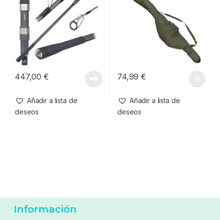
124,95
€
71,99
€
Añadir a lista de
Añadir a lista de
deseos
deseos
10 ft
,
Cañas
Cañas
,
Fundas y Accesorios
Free Spirit Hi-‘S’ 10ft 3.5lb
Forge Tackle 3 Rod Holdall
40mm Abbreviated
12ft
447,00
€
74,99
€
Añadir a lista de
Añadir a lista de