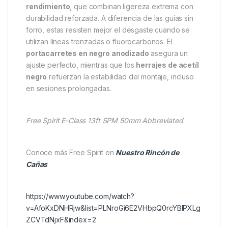
Free Spirit ha construido esta caña utilizando
carbono tejido 1k a 45 grados
, una tecnología que
mejora significativamente la recuperación del blank y
reduce la torsión en el lance. Como resultado, el
pescador logra una mayor precisión y una salida de
línea más limpia. Además, esta estructura ofrece una
excelente resistencia bajo presión, sin añadir peso
innecesario.
La
E-Class SPM
incorpora
anillas RS de alto
rendimiento
, que combinan ligereza extrema con
durabilidad reforzada. A diferencia de las guías sin
forro, estas resisten mejor el desgaste cuando se
utilizan líneas trenzadas o fluorocarbonos. El
portacarretes en negro anodizado
asegura un
ajuste perfecto, mientras que los
herrajes de acetíl
negro
refuerzan la estabilidad del montaje, incluso
en sesiones prolongadas.