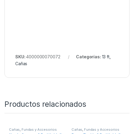
Free Spirit E-Class 13ft SPM 50mm Abbreviated
Conoce más Free Spirit en
Nuestro Rincón de
Cañas
https://www.youtube.com/watch?
v=AfoKxDNHRjw&list=PLNroGi6E2VHbpQ0rcYBIPXLg
ZCVTdNjxF&index=2
SKU:
4000000070072
Categorías:
13 ft
,