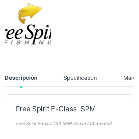
portacarretes, estas cañas han ganado una gran reputación
gracias a su alta calidad de construcción y resistencia.
255,00
€
Añadir a lista de deseos