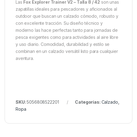
Interior acolchado con plantilla ergonómica
Sistema de cordones para ajuste seguro
Suela de goma con gran agarre en terrenos
húmedos y mixtos
Transpirables para confort prolongado
Diseño versátil para pescadores, outdoor y uso
casual
Durabilidad para jornadas largas al aire libre
Conclusión
Las
Fox Explorer Trainer V2 – Talla 8 / 42
son unas
zapatillas ideales para pescadores y aficionados al
outdoor que buscan un calzado cómodo, robusto y
con excelente tracción. Su diseño técnico y
moderno las hace perfectas tanto para jornadas de
pesca exigentes como para actividades al aire libre
y uso diario. Comodidad, durabilidad y estilo se
combinan en un calzado versátil listo para cualquier
aventura.