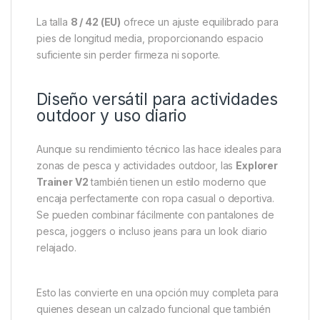
Comodidad durante todo el día
El interior transpirable permite mantener los pies
frescos y secos, incluso en días cálidos o cuando
hay humedad. La combinación de materiales técnicos
y el diseño cuidadoso hacen que estas zapatillas
sean cómodas tanto para caminar como para estar
de pie durante largas horas.
La talla
8 / 42 (EU)
ofrece un ajuste equilibrado para
pies de longitud media, proporcionando espacio
suficiente sin perder firmeza ni soporte.
Diseño versátil para actividades
outdoor y uso diario