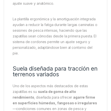
fuera de la zona de pesca.
Materiales resistentes y confort
prolongado
Las
Explorer Trainer V2
están fabricadas con
materiales de alta calidad que ofrecen durabilidad
sin sacrificar comodidad. El exterior robusto protege
el pie frente a roces y condiciones exigentes,
mientras que el interior acolchado proporciona un
ajuste suave y anatómico.
La plantilla ergonómica y la amortiguación integrada
ayudan a reducir la fatiga durante largas caminatas o
sesiones de pesca intensas, haciendo que las
zapatillas sean cómodas desde la primera puesta. El
sistema de cordones permite un ajuste seguro y
personalizado, adaptándose bien al contorno del