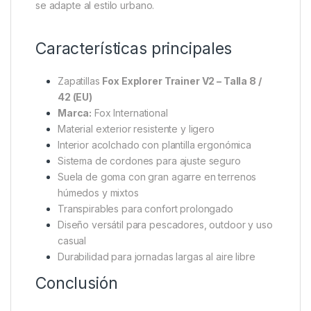
Aunque su rendimiento técnico las hace ideales para
zonas de pesca y actividades outdoor, las
Explorer
Trainer V2
también tienen un estilo moderno que
encaja perfectamente con ropa casual o deportiva.
Se pueden combinar fácilmente con pantalones de
pesca, joggers o incluso jeans para un look diario
relajado.
Esto las convierte en una opción muy completa para
quienes desean un calzado funcional que también
se adapte al estilo urbano.
Características principales
Zapatillas
Fox Explorer Trainer V2 – Talla 8 /
42 (EU)
Marca:
Fox International
Material exterior resistente y ligero