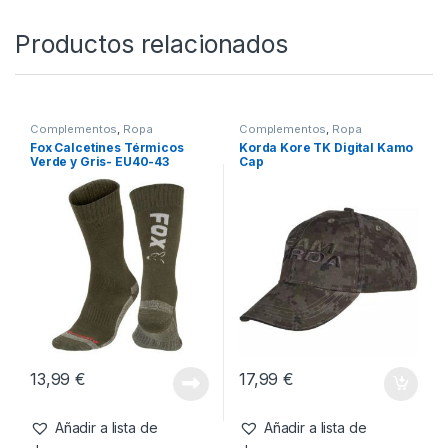
SKU:
5056808522201
Categorías:
Calzado
,
Ropa
Productos relacionados
Complementos
,
Ropa
Complementos
,
Ropa
Fox Calcetines Térmicos
Korda Kore TK Digital Kamo
Verde y Gris- EU40-43
Cap