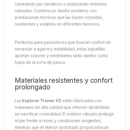
Fox Zapatillas
Explorer Trainer
V2 – Sz 8 / 42
Comodidad y rendimiento para
pescadores y aventureros
Las
Fox Explorer Trainer V2 en talla 8 / 42 (EU)
son
unas zapatillas versátiles diseñadas por
Fox
International
especialmente para quienes pasan
largas jornadas al aire libre, ya sea pescando,
caminando por senderos o explorando entornos
naturales. Combina un diseño moderno con
prestaciones técnicas que las hacen cómodas,
resistentes y estables en diferentes terrenos.
Perfectas para pescadores que buscan confort sin
renunciar a agarre y estabilidad, estas zapatillas
aportan soporte y rendimiento tanto dentro como