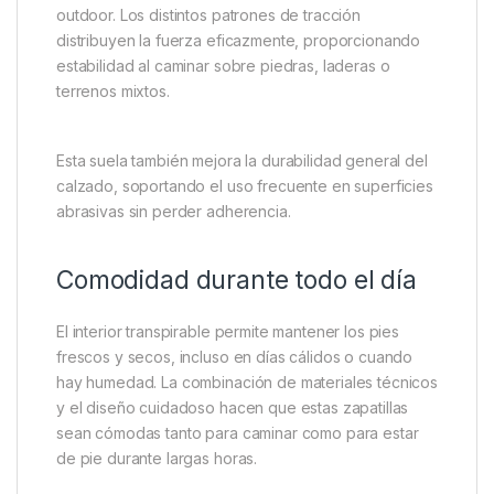
pie.
Suela diseñada para tracción en
terrenos variados
Uno de los aspectos más destacados de estas
zapatillas es su
suela de goma de alto
rendimiento
, diseñada para ofrecer
agarre firme
en superficies húmedas, fangosas o irregulares
—condiciones comunes en zonas de pesca y
outdoor. Los distintos patrones de tracción
distribuyen la fuerza eficazmente, proporcionando
estabilidad al caminar sobre piedras, laderas o
terrenos mixtos.
Esta suela también mejora la durabilidad general del
calzado, soportando el uso frecuente en superficies
abrasivas sin perder adherencia.