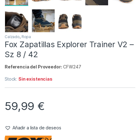
Inicio
Carpfishing
Ropa
Calzado
Fox Zap
Agotado
Calzado
,
Ropa
Fox Zapatillas Explorer Trainer V2 –
Sz 8 / 42