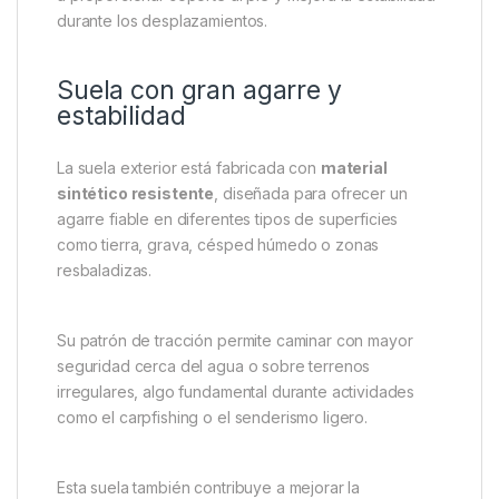
fatiga del pie.
Este tipo de comodidad es especialmente importante
para pescadores que pasan largas sesiones
caminando entre puestos o permaneciendo de pie
cerca del agua.
Además, la estructura ergonómica del calzado ayuda
a proporcionar soporte al pie y mejora la estabilidad
durante los desplazamientos.
Suela con gran agarre y
estabilidad
La suela exterior está fabricada con
material
sintético resistente
, diseñada para ofrecer un
agarre fiable en diferentes tipos de superficies