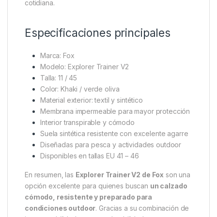
muchas situaciones:
Sesiones de pesca en lago o río
Caminatas y senderismo ligero
Actividades outdoor
Viajes o escapadas
Uso casual diario
Su estilo deportivo y funcional permite utilizarlas
tanto en entornos naturales como en la vida
cotidiana.
Especificaciones principales
Marca:
Fox
Modelo: Explorer Trainer V2
Talla: 11 / 45
Color: Khaki / verde oliva