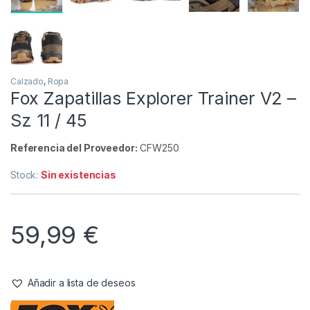
Inicio
Carpfishing
Ropa
Calzado
Fox Zap
Agotado
Calzado
,
Ropa
Fox Zapatillas Explorer Trainer V2 –
Sz 11 / 45