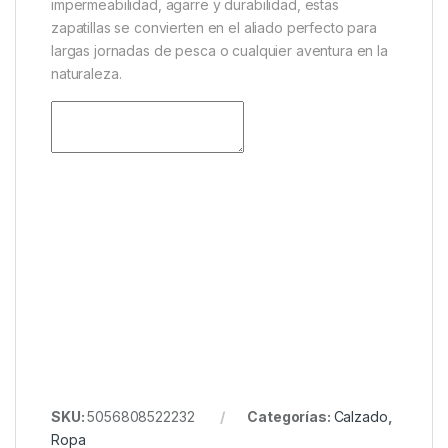
Material exterior: textil y sintético
Membrana impermeable para mayor protección
Interior transpirable y cómodo
Suela sintética resistente con excelente agarre
Diseñadas para pesca y actividades outdoor
Disponibles en tallas EU 41 – 46
En resumen, las
Explorer Trainer V2 de Fox
son una
opción excelente para quienes buscan
un calzado
cómodo, resistente y preparado para
condiciones outdoor
. Gracias a su combinación de
impermeabilidad, agarre y durabilidad, estas
zapatillas se convierten en el aliado perfecto para
largas jornadas de pesca o cualquier aventura en la
naturaleza.