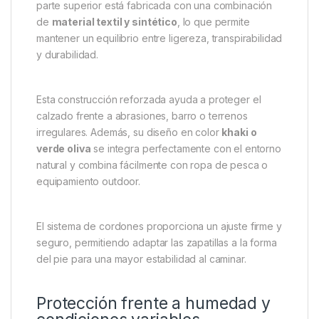
una suela con buen agarre, convierte a estas
zapatillas en una opción ideal para quienes buscan
movilidad, estabilidad y confort durante todo el
día
.
Diseño resistente para pesca y
actividades outdoor
Las
Explorer Trainer V2
han sido desarrolladas para
soportar el uso intensivo en entornos naturales. La
parte superior está fabricada con una combinación
de
material textil y sintético
, lo que permite
mantener un equilibrio entre ligereza, transpirabilidad
y durabilidad.
Esta construcción reforzada ayuda a proteger el
calzado frente a abrasiones, barro o terrenos
irregulares. Además, su diseño en color
khaki o