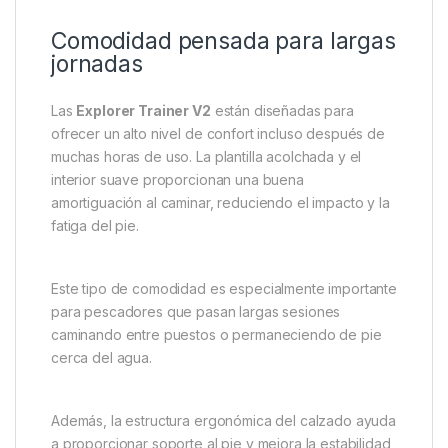
Gracias a esta tecnología, los pies permanecen
secos durante más tiempo, aumentando la
comodidad y evitando la sensación de frío o
humedad durante jornadas largas.
Además, el interior cuenta con un
forro textil
transpirable
, que favorece la ventilación y ayuda a
mantener una temperatura agradable dentro del
calzado.
Comodidad pensada para largas
jornadas
Las
Explorer Trainer V2
están diseñadas para
ofrecer un alto nivel de confort incluso después de
muchas horas de uso. La plantilla acolchada y el
interior suave proporcionan una buena
amortiguación al caminar, reduciendo el impacto y la