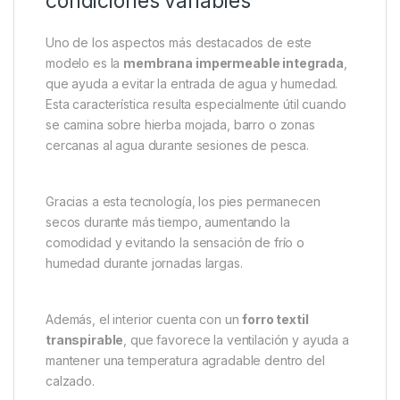
verde oliva
se integra perfectamente con el entorno
natural y combina fácilmente con ropa de pesca o
equipamiento outdoor.
El sistema de cordones proporciona un ajuste firme y
seguro, permitiendo adaptar las zapatillas a la forma
del pie para una mayor estabilidad al caminar.
Protección frente a humedad y
condiciones variables
Uno de los aspectos más destacados de este
modelo es la
membrana impermeable integrada
,
que ayuda a evitar la entrada de agua y humedad.
Esta característica resulta especialmente útil cuando
se camina sobre hierba mojada, barro o zonas
cercanas al agua durante sesiones de pesca.