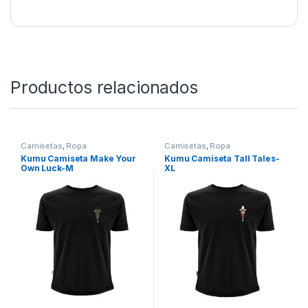
SKU:
5056808522232
Categorías:
Calzado
,
Ropa
Productos relacionados