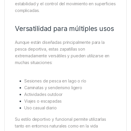
como tierra, grava, césped húmedo o zonas
resbaladizas.
Su patrón de tracción permite caminar con mayor
seguridad cerca del agua o sobre terrenos
irregulares, algo fundamental durante actividades
como el carpfishing o el senderismo ligero.
Esta suela también contribuye a mejorar la
estabilidad y el control del movimiento en superficies
complicadas.
Versatilidad para múltiples usos
Aunque están diseñadas principalmente para la
pesca deportiva, estas zapatillas son
extremadamente versátiles y pueden utilizarse en