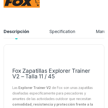
Referencia del Proveedor:
CFW250
Stock:
Sin existencias
59,99
€
Añadir a lista de deseos
Descripción
Specification
Marc