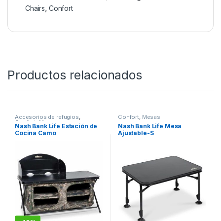
Hazte con la
Fox Voyager Funda Bed Chair
y
disfruta de una protección total para tu equipo en
cada salida de pesca.
SKU:
5056212194834
Categorías:
Bed
Chairs
,
Confort
Productos relacionados