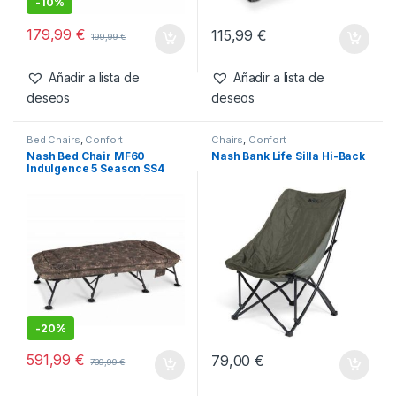
Accesorios de refugios
,
Confort
,
Mesas
Confort
,
Mesas
Nash Bank Life Estación de
Nash Bank Life Mesa
Cocina Camo
Ajustable-S
-
10%
179,99
€
115,99
€
199,99
€
Añadir a lista de
Añadir a lista de
deseos
deseos
Bed Chairs
,
Confort
Chairs
,
Confort
Nash Bed Chair MF60
Nash Bank Life Silla Hi-Back
Indulgence 5 Season SS4
Wide MkII