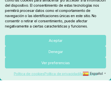
como las cookies para almacenar y/o acceder a la información
del dispositivo. El consentimiento de estas tecnologías nos
permitirá procesar datos como el comportamiento de
navegación o las identificaciones únicas en este sitio. No
consentir o retirar el consentimiento, puede afectar
negativamente a ciertas características y funciones.
Sobre nosotros
Aceptar
Denegar
pedidos@elrincondelcarpfishing.com
Añadir al carrito
Ver preferencias
910 824 923
Español
Política de cookies
Política de privacidad
Aviso Legal
▼
Lunes a Viernes de 10:00 a 14:00 horas y 17:00 a
20:00
Paseo de Guadalajara, 36. Local 3. 28702. San
Sebastián De Los Reyes (Madrid)