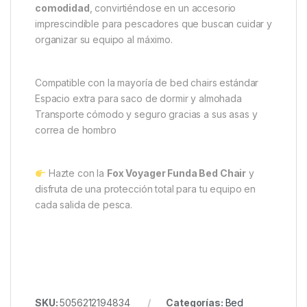
seguro. A esto se suma el acolchado de polietileno,
que protege tu equipo frente a golpes o rozaduras
durante el transporte.
Con unas dimensiones de
86 x 25 x 86 cm
, la funda
se adapta a la mayoría de las bed chairs del
mercado, ofreciendo un ajuste fiable y seguro.
En resumen, combina
resistencia, practicidad y
comodidad
, convirtiéndose en un accesorio
imprescindible para pescadores que buscan cuidar y
organizar su equipo al máximo.
Compatible con la mayoría de bed chairs estándar
Espacio extra para saco de dormir y almohada
Transporte cómodo y seguro gracias a sus asas y
correa de hombro