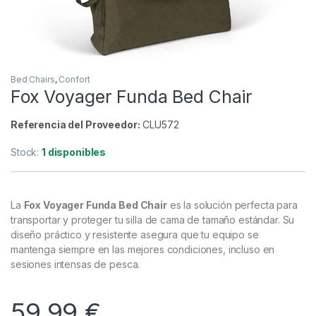
Inicio
Carpfishing
Confort
Bed Chairs
F
Bed Chairs
,
Confort
Fox Voyager Funda Bed Chair
Referencia del Proveedor:
CLU572