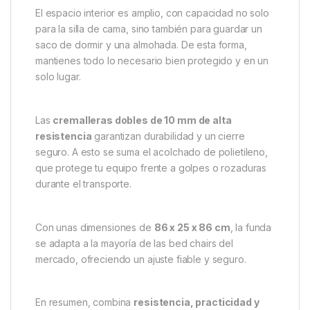
cualquier entorno, ya sea en jornadas cortas o en
largas sesiones al aire libre.
Además, cuenta con
asas de poliéster acolchadas
que facilitan el transporte y una
correa de hombro
extraíble
para mayor comodidad. Así podrás llevar
tu cama de pesca sin esfuerzo, incluso cuando tu
equipo sea pesado.
El espacio interior es amplio, con capacidad no solo
para la silla de cama, sino también para guardar un
saco de dormir y una almohada. De esta forma,
mantienes todo lo necesario bien protegido y en un
solo lugar.
Las
cremalleras dobles de 10 mm de alta
resistencia
garantizan durabilidad y un cierre