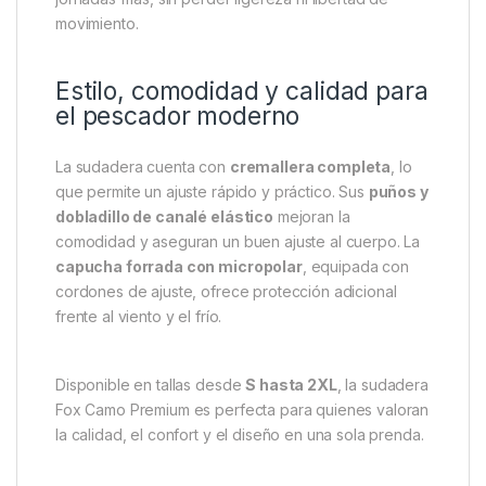
quienes buscan confort y estilo tanto en la pesca
como en el día a día. Su exclusivo
diseño AOP Fox
Camo
le da un aspecto moderno y distintivo, ideal
para destacar sin perder discreción en la naturaleza.
Fabricada con una mezcla de
80% algodón y 20%
poliéster
, ofrece un equilibrio perfecto entre
suavidad, transpirabilidad y durabilidad. Con un
grosor de
310 gsm
, proporciona abrigo incluso en
jornadas frías, sin perder ligereza ni libertad de
movimiento.
Estilo, comodidad y calidad para
el pescador moderno
La sudadera cuenta con
cremallera completa
, lo
que permite un ajuste rápido y práctico. Sus
puños y
dobladillo de canalé elástico
mejoran la