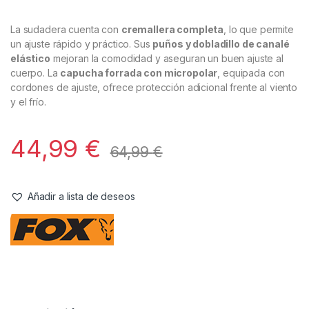
Ropa
,
Sudaderas
Fox Sudadera Camo Cremallera
Premium 310 – 2XL
Referencia del Proveedor:
CFX430**
Stock:
1 disponibles
La sudadera cuenta con
cremallera completa
, lo que permite
un ajuste rápido y práctico. Sus
puños y dobladillo de canalé
elástico
mejoran la comodidad y aseguran un buen ajuste al
cuerpo. La
capucha forrada con micropolar
, equipada con
cordones de ajuste, ofrece protección adicional frente al viento
y el frío.