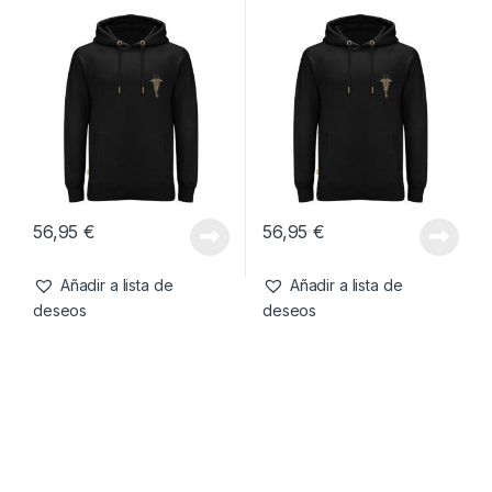
-
38%
47,99
€
29,99
€
56,95
€
Añadir a lista de
Añadir a lista de
deseos
deseos
Ropa
,
Sudaderas
Ropa
,
Sudaderas
Kumu Sudadera Make Your
Kumu Sudadera Make Your
Own Luck-M
Own Luck-XL