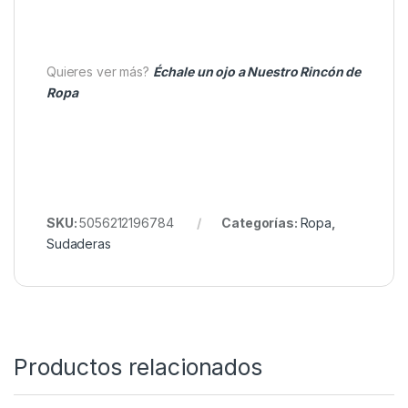
comodidad y aseguran un buen ajuste al cuerpo. La
capucha forrada con micropolar
, equipada con
cordones de ajuste, ofrece protección adicional
frente al viento y el frío.
Disponible en tallas desde
S hasta 2XL
, la sudadera
Fox Camo Premium es perfecta para quienes valoran
la calidad, el confort y el diseño en una sola prenda.
Quieres ver más?
Échale un ojo a Nuestro Rincón de
Ropa