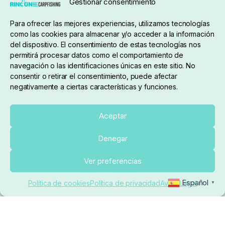
Gestionar consentimiento
Condiciones de compra
Para ofrecer las mejores experiencias, utilizamos tecnologías
como las cookies para almacenar y/o acceder a la información
del dispositivo. El consentimiento de estas tecnologías nos
permitirá procesar datos como el comportamiento de
navegación o las identificaciones únicas en este sitio. No
consentir o retirar el consentimiento, puede afectar
negativamente a ciertas características y funciones.
Sobre nosotros
Aceptar
Denegar
pedidos@elrincondelcarpfishing.com
Añadir al carrito
Ver preferencias
910 824 923
Español
Política de cookies
Política de privacidad
Aviso Legal
▼
Lunes a Viernes de 10:00 a 14:00 horas y 17:00 a
20:00