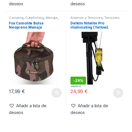
deseos
deseos
Camping
,
Carpfishing
,
Menaje
,
Alarmas y Tensores
,
Tensores
Sartenes y Cazos
Fox Camolite Bolsa
Delkim Nitelite Pro
Neopreno Menaje
illuminating (Yellow)
-
29%
34,99
€
17,99
€
24,99
€
Añadir a lista de
Añadir a lista de
deseos
deseos