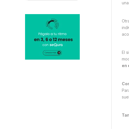
una
Otr
ind
aco
El 
mod
en 
Con
Para
suel
Tam