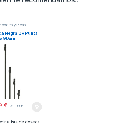
ripodes y Picas
ca Negra QR Punta
lo 90cm
99
€
39,99
€
dir a lista de deseos