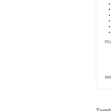
PIC
SK
Tamb