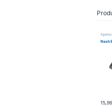
Prod
Agarrac
Nash B
15,9