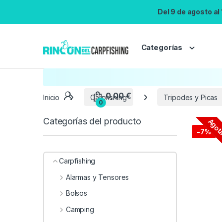
Del 9 de agosto al
Categorías
Inicio
Carpfishing
Tripodes y Picas
Categorías del producto
Agot
-
7%
Carpfishing
Alarmas y Tensores
Bolsos
Camping
0,00
€