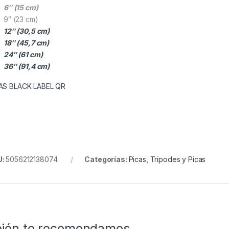
6″ (15 cm)
9″ (23 cm)
12″ (30,5 cm)
18″ (45,7 cm)
24″ (61 cm)
36″ (91,4 cm)
AS BLACK LABEL QR
U:
5056212138074
Categorías:
Picas
,
Tripodes y Picas
ién te recomendamos…