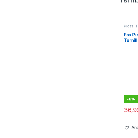
Picas
,
T
Fox Pi
Tornil
-
8%
36,
Aña