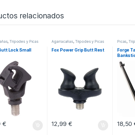
uctos relacionados
añas
,
Tripodes y Picas
Agarracañas
,
Tripodes y Picas
Picas
,
Tri
utt Lock Small
Fox Power Grip Butt Rest
Forge T
Banksti
90cm T
9
€
12,99
€
18,50