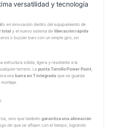
ima versatilidad y tecnología
lto en innovación dentro del equipamiento de
 total
y el nuevo sistema de
liberación rápida
seros o buzzer bars con un simple giro, sin
a estructura sólida, ligera y resistente a la
cualquier terreno. La
punta Tornillo Power Point
,
pora una
barra en T integrada
que se guarda
 montaje.
o.
rios, sino que también
garantiza una alineación
esgo de que se aflojen con el tiempo, logrando