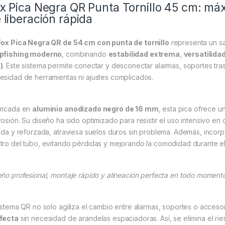
x Pica Negra QR Punta Tornillo 45 cm: máx
 liberación rápida
Fox Pica Negra QR de 54 cm con punta de tornillo
representa un sa
pfishing moderno
, combinando
estabilidad extrema
,
versatilidad
)
. Este sistema permite conectar y desconectar alarmas, soportes tra
esidad de herramientas ni ajustes complicados.
ricada en
aluminio anodizado negro de 16 mm
, esta pica ofrece un
rosión. Su diseño ha sido optimizado para resistir el uso intensivo en 
lada y reforzada, atraviesa suelos duros sin problema. Además, incor
tro del tubo, evitando pérdidas y mejorando la comodidad durante el
eño profesional, montaje rápido y alineación perfecta en todo moment
sistema QR no solo agiliza el cambio entre alarmas, soportes o acceso
fecta
sin necesidad de arandelas espaciadoras. Así, se elimina el ri