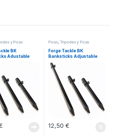
podes y Picas
Picas
,
Tripodes y Picas
ackle BK
Forge Tackle BK
cks Adustable
Banksticks Adjustable
o 130cm
30cm To 50cm
€
12,50
€