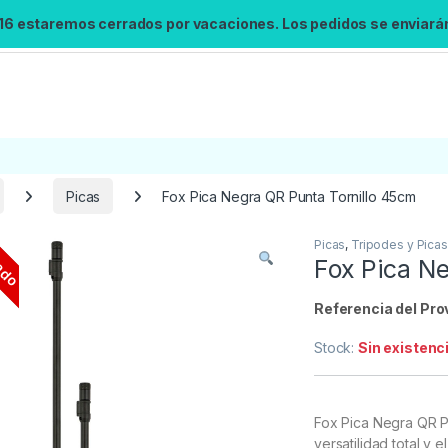
 16 estaremos cerrados por vacaciones. Los pedidos se enviarán 
Picas
Fox Pica Negra QR Punta Tornillo 45cm
ado
Picas
,
Tripodes y Picas
Búsqueda no disponible
Fox Pica N
No se pudo cargar el widget de búsqueda.
Inténtalo de nuevo.
Referencia del Pro
Stock:
Sin existenc
Reintentar
Fox Pica Negra QR P
versatilidad total y 