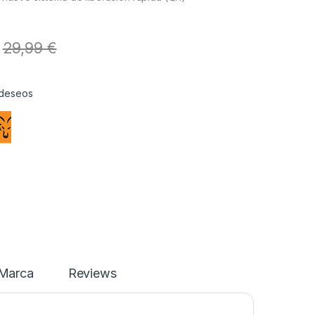
29,99
€
e deseos
Marca
Reviews