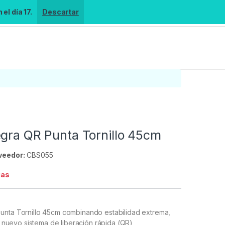
el día 17.
Descartar
egra QR Punta Tornillo 45cm
veedor:
CBS055
ias
unta Tornillo 45cm combinando estabilidad extrema,
el nuevo sistema de liberación rápida (QR)