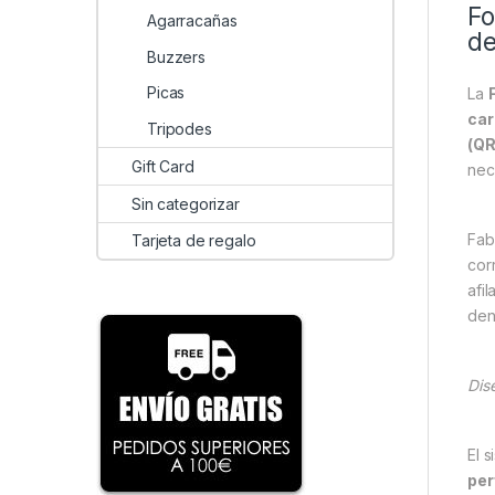
Fo
Agarracañas
de
Buzzers
Picas
La
car
Tripodes
(QR
Gift Card
nec
Sin categorizar
Fab
Tarjeta de regalo
cor
afi
den
Dis
El 
per