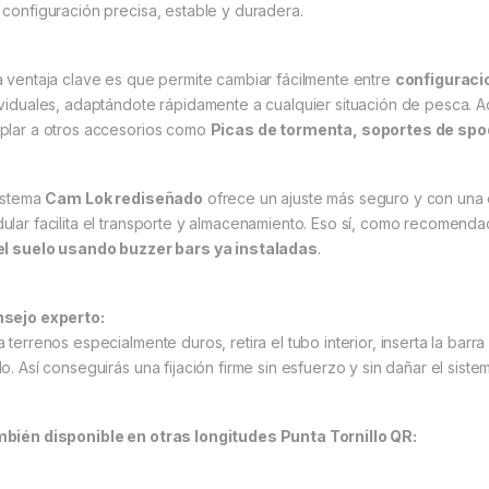
 configuración precisa, estable y duradera.
a ventaja clave es que permite cambiar fácilmente entre
configuraci
ividuales, adaptándote rápidamente a cualquier situación de pesca.
plar a otros accesorios como
Picas de tormenta, soportes de spo
sistema
Cam Lok rediseñado
ofrece un ajuste más seguro y con una 
ular facilita el transporte y almacenamiento. Eso sí, como recomenda
el suelo usando buzzer bars ya instaladas
.
sejo experto:
 terrenos especialmente duros, retira el tubo interior, inserta la barra
o. Así conseguirás una fijación firme sin esfuerzo y sin dañar el siste
bién disponible en otras longitudes Punta Tornillo QR: