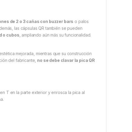
ones de 2 o 3 cañas con buzzer bars
o palos
 Además, las cápsulas QR también se pueden
d o cubos
, ampliando aún más su funcionalidad.
estética mejorada, mientras que su construcción
ción del fabricante,
no se debe clavar la pica QR
 en T en la parte exterior y enrosca la pica al
ma.