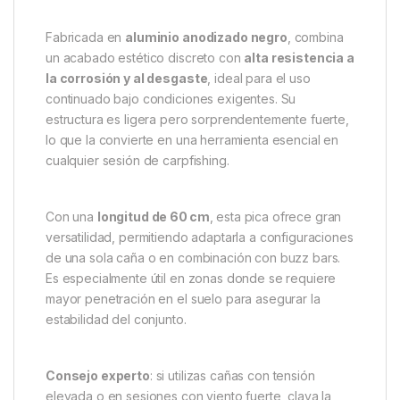
en cualquier terreno
La
Fox Pica Negra 60 cm
forma parte de una gama
diseñada para pescadores que exigen
seguridad,
precisión y resistencia
en sus Set Up. Compatible
con todos los productos de la
línea Black Label de
Fox
, esta pica destaca por su
bloqueo Cam-Lok
, un
sistema que permite
ajustarla de forma rápida y
firme
, sin que se deslice o gire durante su uso,
incluso en terrenos duros o irregulares.
Fabricada en
aluminio anodizado negro
, combina
un acabado estético discreto con
alta resistencia a
la corrosión y al desgaste
, ideal para el uso
continuado bajo condiciones exigentes. Su
estructura es ligera pero sorprendentemente fuerte,
lo que la convierte en una herramienta esencial en
cualquier sesión de carpfishing.