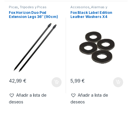
17,99
€
13,90
€
Añadir a lista de
Añadir a lista de
deseos
deseos
Picas
,
Tripodes y Picas
Accesorios
,
Alarmas y
Tensores
,
Tripodes y Picas
Fox Horizon Duo Pod
Fox Black Label Edition
Extension Legs 36″ (90cm)
Leather Washers X4
Pack 2 unds.