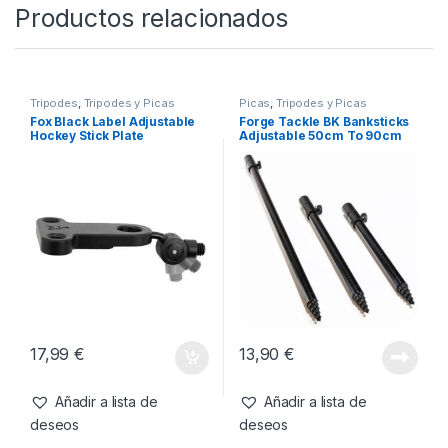
-
12%
-
9%
24,99
€
21,99
€
21,99
€
19,99
€
Añadir a lista de
Añadir a lista de
deseos
deseos
Productos relacionados
Tripodes
,
Tripodes y Picas
Picas
,
Tripodes y Picas
Fox Black Label Adjustable
Forge Tackle BK Banksticks
Hockey Stick Plate
Adjustable 50cm To 90cm