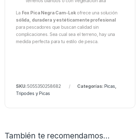
o setups bajos
23 cm (9 pulgadas)
– perfecta para cañas
cortas o soportes frontales
30 cm (12 pulgadas)
– versátil para múltiples
tipos de montaje
45 cm (18 pulgadas)
– ideal para terrenos
medios y configuraciones estables
60 cm (24 pulgadas)
– para mayor
profundidad y sujeción segura
90 cm (36 pulgadas)
– excelente para
terrenos blandos o con vegetación alta
La
Fox Pica Negra Cam-Lok
ofrece una solución
sólida, duradera y estéticamente profesional
para pescadores que buscan calidad sin
complicaciones. Sea cual sea el terreno, hay una
medida perfecta para tu estilo de pesca.