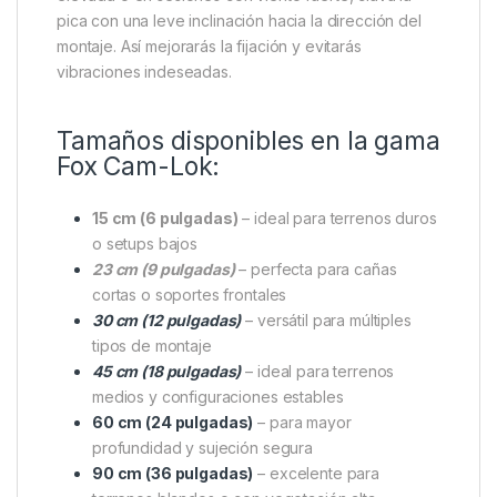
Con una
longitud de 60 cm
, esta pica ofrece gran
versatilidad, permitiendo adaptarla a configuraciones
de una sola caña o en combinación con buzz bars.
Es especialmente útil en zonas donde se requiere
mayor penetración en el suelo para asegurar la
estabilidad del conjunto.
Consejo experto
: si utilizas cañas con tensión
elevada o en sesiones con viento fuerte, clava la
pica con una leve inclinación hacia la dirección del
montaje. Así mejorarás la fijación y evitarás
vibraciones indeseadas.
Tamaños disponibles en la gama
Fox Cam-Lok:
15 cm (6 pulgadas)
– ideal para terrenos duros