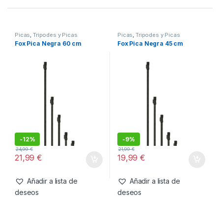
SKU:
5055350258682
Categorías:
Picas
,
Tripodes y Picas
También te recomendamos…
Picas
,
Tripodes y Picas
Picas
,
Tripodes y Picas
Fox Pica Negra 60 cm
Fox Pica Negra 45 cm