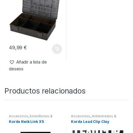
49,99
€
Añadir a lista de
deseos
Productos relacionados
Accesorios
,
Emerillones &
Accesorios
,
Antienrredos &
Componentes
,
Material
Siliconas
,
Material Montajes
Korda Kwik Link XS
Korda Lead Clip Clay
Montajes