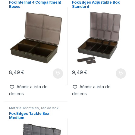
Tackle Box
Fox Internal 4 Compartment
Fox Edges Adjustable Box
Boxes
Standard
8,49
€
9,49
€
Añadir a lista de
Añadir a lista de
deseos
deseos
Material Montajes
,
Tackle Box
Fox Edges Tackle Box
Medium