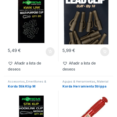
5,49
€
5,99
€
Añadir a lista de
Añadir a lista de
deseos
deseos
Accesorios
,
Emerillones &
Agujas & Herramientas
,
Material
Componentes
,
Material
Montajes
Korda Stik Klip M
Korda Herramienta Strippa
Montajes