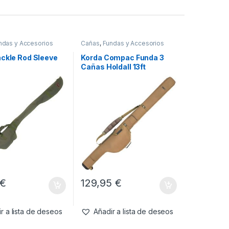
ndas y Accesorios
Cañas
,
Fundas y Accesorios
ackle Rod Sleeve
Korda Compac Funda 3
Cañas Holdall 13ft
€
129,95
€
r a lista de deseos
Añadir a lista de deseos