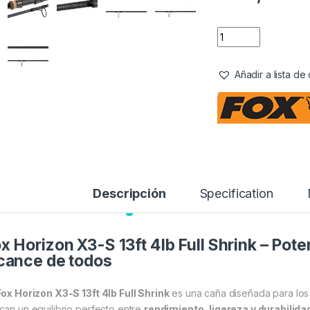
Añadir a lista d
Descripción
Specification
x Horizon X3-S 13ft 4lb Full Shrink – Poten
cance de todos
Fox Horizon X3-S 13ft 4lb Full Shrink
es una caña diseñada para lo
can un equilibrio perfecto entre
rendimiento, ligereza y durabilida