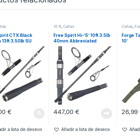
ñas
10 ft
,
Cañas
Cañas
,
Fu
pirit CTX Black
Free Spirit Hi-‘S’ 10ft 3.5lb
Forge T
n 13ft 3.50lb SU
40mm Abbreviated
10′
Abbreviated
,00
€
447,00
€
26,99
dir a lista de deseos
Añadir a lista de deseos
Añadi