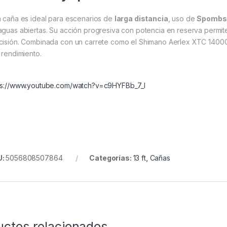
a caña es ideal para escenarios de
larga distancia
, uso de
Spombs
aguas abiertas. Su acción progresiva con potencia en reserva permite
cisión. Combinada con un carrete como el Shimano Aerlex XTC 14000,
o rendimiento.
ps://www.youtube.com/watch?v=c9HYFBb_7_I
U:
5056808507864
Categorías:
13 ft
,
Cañas
uctos relacionados