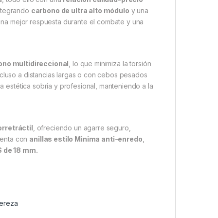
integrando
carbono de ultra alto módulo
y una
una mejor respuesta durante el combate y una
ono multidireccional
, lo que minimiza la torsión
ncluso a distancias largas o con cebos pesados
a estética sobria y profesional, manteniendo a la
rretráctil
, ofreciendo un agarre seguro,
uenta con
anillas estilo Minima anti-enredo
,
S de 18 mm.
gereza