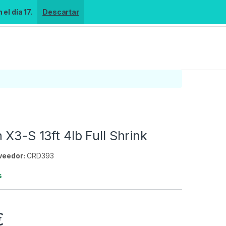
el día 17.
Descartar
 X3-S 13ft 4lb Full Shrink
veedor:
CRD393
s
€