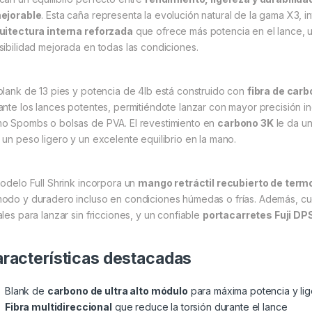
ejorable
. Esta caña representa la evolución natural de la gama X3, 
uitectura interna reforzada
que ofrece más potencia en el lance, 
sibilidad mejorada en todas las condiciones.
blank de 13 pies y potencia de 4lb está construido con
fibra de carb
ante los lances potentes, permitiéndote lanzar con mayor precisión i
o Spombs o bolsas de PVA. El revestimiento en
carbono 3K
le da un
 un peso ligero y un excelente equilibrio en la mano.
modelo Full Shrink incorpora un
mango retráctil recubierto de termo
odo y duradero incluso en condiciones húmedas o frías. Además, c
ales para lanzar sin fricciones, y un confiable
portacarretes Fuji DP
racterísticas destacadas
Blank de
carbono de ultra alto módulo
para máxima potencia y li
Fibra multidireccional
que reduce la torsión durante el lance