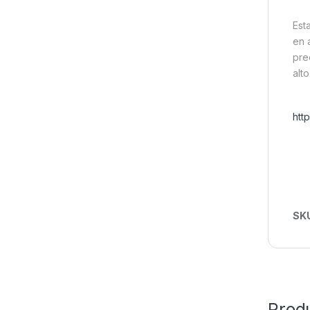
Est
en 
pre
alt
htt
SK
Prod