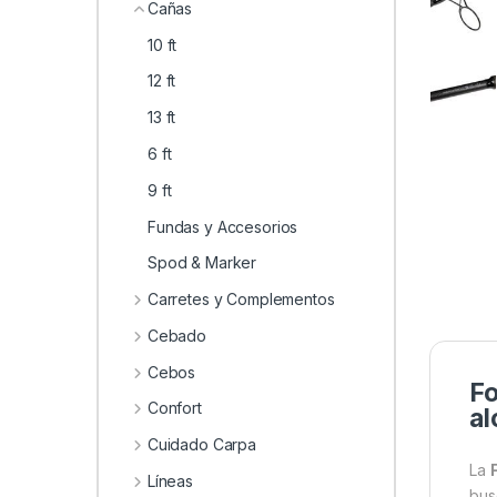
0
Cañas
10 ft
12 ft
13 ft
6 ft
9 ft
Fundas y Accesorios
Spod & Marker
Carretes y Complementos
Cebado
Cebos
Fo
Confort
al
Cuidado Carpa
La
Líneas
bus