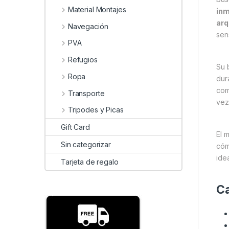
Material Montajes
inm
arq
Navegación
sen
PVA
Refugios
Su 
Ropa
dur
com
Transporte
vez
Tripodes y Picas
Gift Card
El 
Sin categorizar
cóm
ide
Tarjeta de regalo
Ca