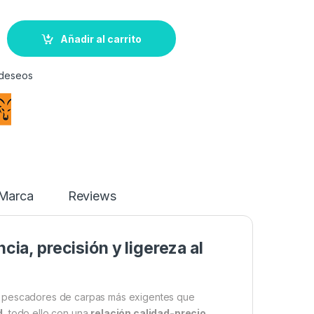
Añadir al carrito
e deseos
Marca
Reviews
cia, precisión y ligereza al
s pescadores de carpas más exigentes que
d
, todo ello con una
relación calidad-precio