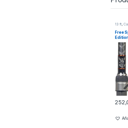
13 ft
,
Ca
Free S
Editio
50mm 
252
Aña