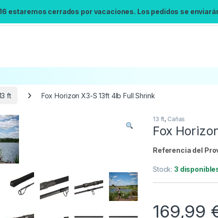
 16 estaremos cerrados por vacaciones. Los pedidos se enviarán 
13 ft
Fox Horizon X3-S 13ft 4lb Full Shrink
13 ft
,
Cañas
Búsqueda no disponible
Fox Horizon
No se pudo cargar el widget de búsqueda.
Inténtalo de nuevo.
Referencia del Pro
Stock:
3 disponible
Reintentar
169,99