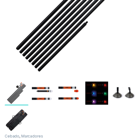
Inicio
Carpfishing
Cebado
Fox Halo Marcador 
-
14%