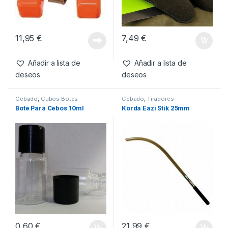
Cebado
,
Marcadores
Accesorios
,
Cebado
Gardner H-Blok
Korda Finger Stall X Large
11,95
€
7,49
€
Añadir a lista de
Añadir a lista de
deseos
deseos
Cebado
,
Cubos Botes
Cebado
,
Tiradores