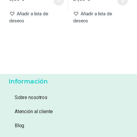
Bote Para Cebos 10ml
Korda Eazi Stik 25mm
0,60
€
21,99
€
Añadir a lista de
Añadir a lista de
deseos
deseos