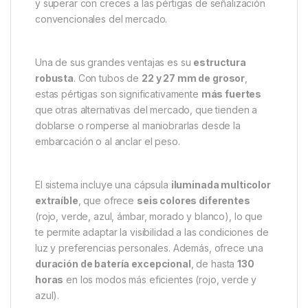
(Sin Mando) – Precisión y
visibilidad total para tus zonas
de pesca
El
Fox Halo Marcador Luminoso sin Mando a
Distancia
es la solución definitiva para los
pescadores que utilizan embarcaciones para colocar
cebos y necesitan marcar de forma
clara y
permanente
sus zonas de pesca. Este sistema ha
sido diseñado para
resistir condiciones extremas
y superar con creces a las pértigas de señalización
convencionales del mercado.
Una de sus grandes ventajas es su
estructura
robusta
. Con tubos de
22 y 27 mm de grosor
,
estas pértigas son significativamente
más fuertes
que otras alternativas del mercado, que tienden a
doblarse o romperse al maniobrarlas desde la
embarcación o al anclar el peso.