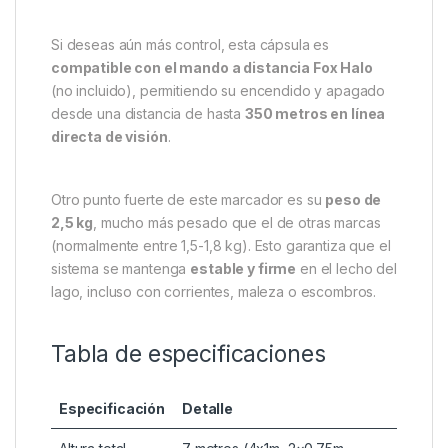
El sistema incluye una cápsula
iluminada multicolor
extraíble
, que ofrece
seis colores diferentes
(rojo, verde, azul, ámbar, morado y blanco), lo que
te permite adaptar la visibilidad a las condiciones de
luz y preferencias personales. Además, ofrece una
duración de batería excepcional
, de hasta
130
horas
en los modos más eficientes (rojo, verde y
azul).
Si deseas aún más control, esta cápsula es
compatible con el mando a distancia Fox Halo
(no incluido), permitiendo su encendido y apagado
desde una distancia de hasta
350 metros en línea
directa de visión
.
Otro punto fuerte de este marcador es su
peso de