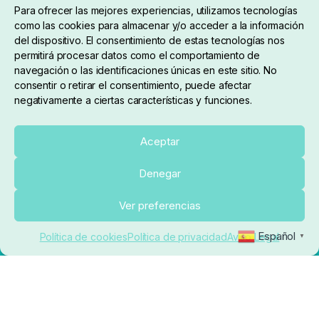
Para ofrecer las mejores experiencias, utilizamos tecnologías
como las cookies para almacenar y/o acceder a la información
del dispositivo. El consentimiento de estas tecnologías nos
permitirá procesar datos como el comportamiento de
navegación o las identificaciones únicas en este sitio. No
consentir o retirar el consentimiento, puede afectar
negativamente a ciertas características y funciones.
Sobre nosotros
Aceptar
Denegar
pedidos@elrincondelcarpfishing.com
Añadir al carrito
Ver preferencias
910 824 923
Español
Política de cookies
Política de privacidad
Aviso Legal
▼
Lunes a Viernes de 10:00 a 14:00 horas y 17:00 a
20:00
Paseo de Guadalajara, 36. Local 3. 28702. San