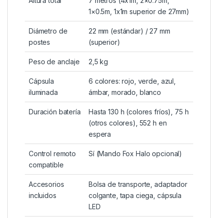
2,5 kg
, mucho más pesado que el de otras marcas
(normalmente entre 1,5-1,8 kg). Esto garantiza que el
sistema se mantenga
estable y firme
en el lecho del
lago, incluso con corrientes, maleza o escombros.
Tabla de especificaciones
Especificación
Detalle
Altura total
7 metros (4x1m, 2×0.75m,
1×0.5m, 1x1m superior de 27mm)
Diámetro de
22 mm (estándar) / 27 mm
postes
(superior)
Peso de anclaje
2,5 kg
Cápsula
6 colores: rojo, verde, azul,
iluminada
ámbar, morado, blanco