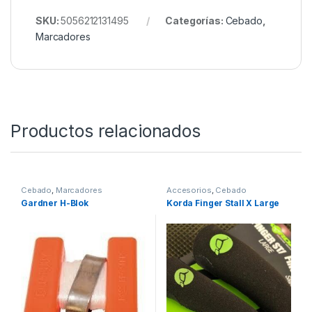
una simple pértiga. Es una
herramienta avanzada
de localización
que te permite marcar con precisión
tu zona de pesca con visibilidad total, resistencia
garantizada y un diseño pensado para durar. ¡No más
postes doblados ni luces poco fiables! Mejora tu
juego y lleva tu sesión al siguiente nivel con Halo.
SKU:
5056212131495
Categorías:
Cebado
,
Marcadores
Productos relacionados