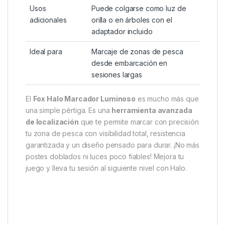
Duración batería
Hasta 130 h (colores fríos), 75 h
(otros colores), 552 h en
espera
Control remoto
Sí (Mando Fox Halo opcional)
compatible
Accesorios
Bolsa de transporte, adaptador
incluidos
colgante, tapa ciega, cápsula
LED
Usos
Puede colgarse como luz de
adicionales
orilla o en árboles con el
adaptador incluido
Ideal para
Marcaje de zonas de pesca
desde embarcación en
sesiones largas
El
Fox Halo Marcador Luminoso
es mucho más que