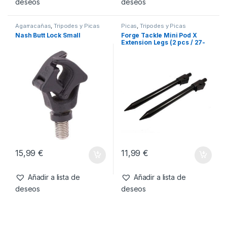
-
10%
6,99
€
6,29
€
18,99
€
Añadir a lista de
Añadir a lista de
deseos
deseos
Agarracañas
,
Tripodes y Picas
Picas
,
Tripodes y Picas
Nash Butt Lock Small
Forge Tackle Mini Pod X
Extension Legs (2 pcs / 27-
45cm)