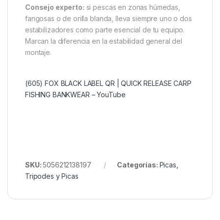
funcionalidad práctica y
montaje sin interrupciones
El sistema de
abrazadera con doble clic
está
pensado para facilitar la vida del pescador. El primer
clic fija el estabilizador a la pica, y el segundo lo
bloquea en su posición final. Así, se elimina por
completo la molestia de tener que sacar l pica del
suelo para añadir el estabilizador.
Consejo experto:
si pescas en zonas húmedas,
fangosas o de orilla blanda, lleva siempre uno o dos
estabilizadores como parte esencial de tu equipo.
Marcan la diferencia en la estabilidad general del
montaje.
(605) FOX BLACK LABEL QR | QUICK RELEASE CARP
FISHING BANKWEAR – YouTube