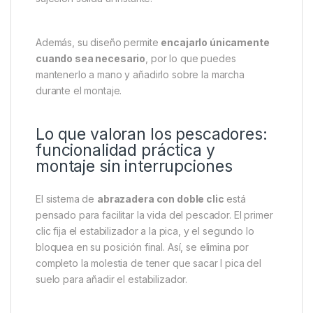
Usos recomendados: sujeción
adicional en suelos blandos o
irregulares
Este accesorio es ideal para
condiciones de suelo
suelto
, donde las picas tienden a girar o perder
firmeza con el paso del tiempo. Con solo
dos clics
rápidos
, puedes fijar el estabilizador a la pica y
deslizarlo hasta el suelo sin necesidad de
retirarlo
. Esto ahorra tiempo y garantiza una
sujeción sólida al instante.
Además, su diseño permite
encajarlo únicamente
cuando sea necesario
, por lo que puedes
mantenerlo a mano y añadirlo sobre la marcha
durante el montaje.
Lo que valoran los pescadores: