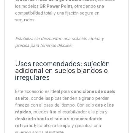
El
Fox Estabilizador de Picas Negro
es la solución
perfecta para
reforzar tus Picas
cuando el terreno
es blando o inestable. Su sistema de
doble clic
permite añadirlo
una vez que la pica ya está
clavada
, evitando tener que desmontar o repetir
todo el proceso de instalación.
Este estabilizador está diseñado para usarse con
todos las Picas de la gama Black Label
, incluidos
los modelos
QR Power Point
, ofreciendo una
compatibilidad total y una fijación segura en
segundos.
Estabiliza sin desmontar: una solución rápida y
precisa para terrenos difíciles.