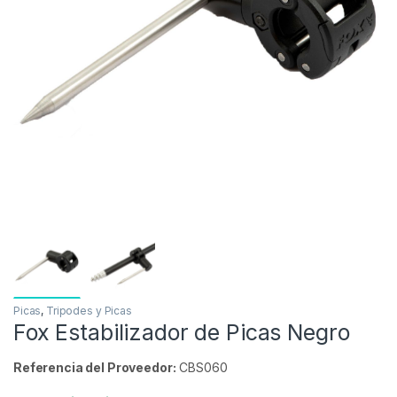
Inicio
Carpfishing
Tripodes y Picas
Picas
-
32%