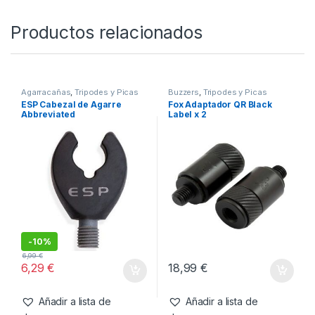
SKU:
5056212138197
Categorías:
Picas
,
Tripodes y Picas
Productos relacionados
Agarracañas
,
Tripodes y Picas
Buzzers
,
Tripodes y Picas
ESP Cabezal de Agarre
Fox Adaptador QR Black
Abbreviated
Label x 2