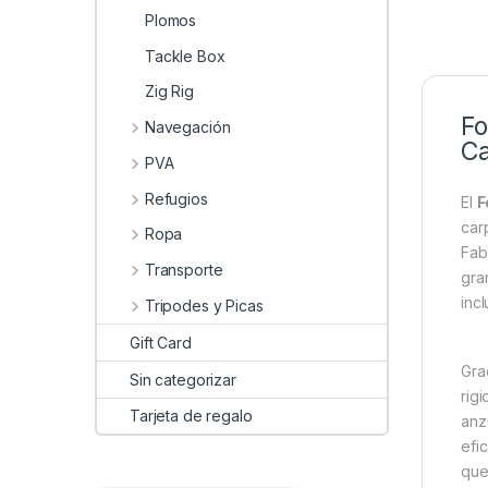
Plomos
Tackle Box
Zig Rig
Fo
Navegación
Ca
PVA
Refugios
El
F
car
Ropa
Fab
Transporte
gra
inc
Tripodes y Picas
Gift Card
Gra
Sin categorizar
rig
Tarjeta de regalo
anz
efi
que