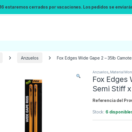
 16 estaremos cerrados por vacaciones. Los pedidos se enviarán 
Anzuelos
Fox Edges Wide Gape 2 – 35lb Camotex 
Anzuelos
,
Material Mon
Búsqueda no disponible
Fox Edges 
No se pudo cargar el widget de búsqueda.
Semi Stiff x
Inténtalo de nuevo.
Referencia del Pro
Reintentar
Stock:
6 disponible