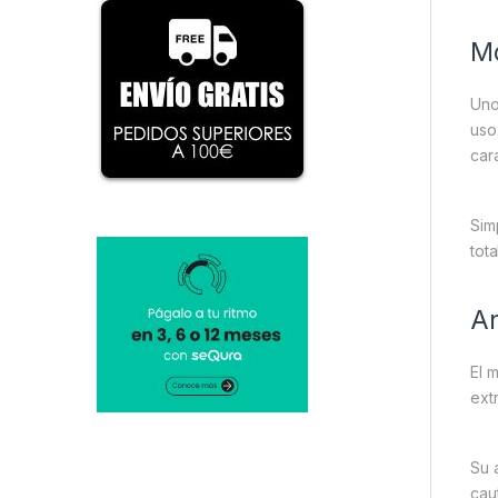
Mo
Uno
uso
car
Sim
tota
An
El 
ext
Su 
cau