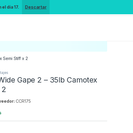
el día 17.
Descartar
Semi Stiff x 2
tajes
Wide Gape 2 – 35lb Camotex
 2
veedor:
CCR175
s