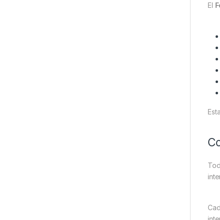
El
F
Est
Co
Tod
int
Cad
int