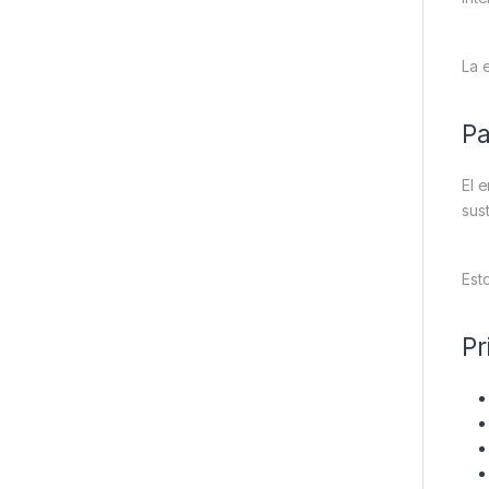
La 
Pa
El 
sus
Est
Pr