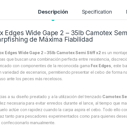
Descripción
Specification
x Edges Wide Gape 2 – 35lb Camotex Semi 
rpfishing de Máxima Fiabilidad
ox Edges Wide Gape 2 – 35lb Camotex Semi Stiff x2
es un montaje
pas que buscan una combinación perfecta entre resistencia, discrec
ricado con componentes de la reconocida gama
Fox Edges
, este b
n variedad de escenarios, permitiendo presentar el cebo de forma na
luso ante los peces más recelosos.
cias a su diseño preatado y a la utilización del trenzado
Camotex Semi
idez necesaria para evitar enredos durante el lance, al tiempo que mant
uelo actúe con rapidez cuando la carpa aspira el cebo. Todo ello con
caz tanto para pescadores experimentados como para quienes desean
 confeccionarlo manualmente.