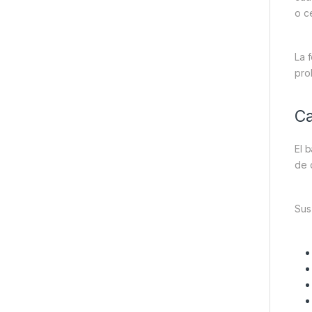
o c
La 
pro
Ca
El 
de 
Sus