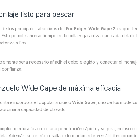
ntaje listo para pescar
 de los principales atractivos del
Fox Edges Wide Gape 2
es que ll
. Esto permite ahorrar tiempo en la orilla y garantiza que cada detall
acteriza a Fox.
plemente será necesario añadir el cebo elegido y conectar el montaj
l confianza.
zuelo Wide Gape de máxima eficacia
montaje incorpora el popular anzuelo
Wide Gape
, uno de los modelos
raordinaria capacidad de clavado.
amplia apertura favorece una penetración rápida y segura, incluso 
tela. Además, su diseño resulta extremadamente versátil, funcionando p