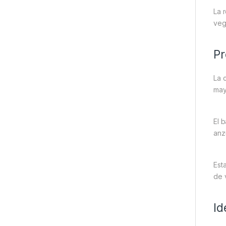
La 
veg
Pr
La 
may
El 
anz
Est
de 
Id