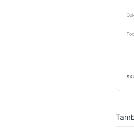
Qui
Tod
SK
Tamb