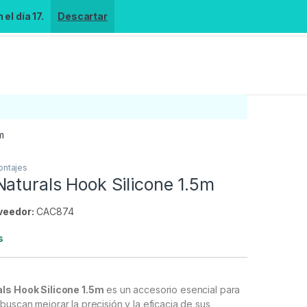
el día 17.
Descartar
m
ontajes
aturals Hook Silicone 1.5m
veedor:
CAC874
s
ls Hook Silicone 1.5m
es un accesorio esencial para
uscan mejorar la precisión y la eficacia de sus