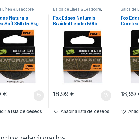
e Línea & Leadcore
,
Bajos de Línea & Leadcore
,
Bajos de 
l Montajes
Material Montajes
Material 
ges Naturals
Fox Edges Naturals
Fox Edg
x Soft 35lb 15.8kg
Braided Leader 50lb
Coretex 
22.7kg 20m
20m
9
€
18,99
€
18,99
dir a lista de deseos
Añadir a lista de deseos
Añadi
uctos relacionados