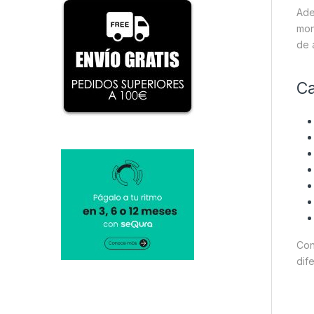
Ade
mon
de 
Ca
Con
dif