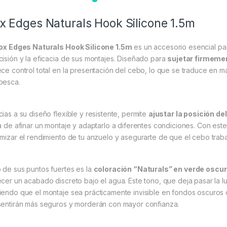
x Edges Naturals Hook Silicone 1.5m
ox Edges Naturals Hook Silicone 1.5m
es un accesorio esencial pa
cisión y la eficacia de sus montajes. Diseñado para
sujetar firmemen
ece control total en la presentación del cebo, lo que se traduce en m
pesca.
cias a su diseño flexible y resistente, permite
ajustar la posición del
ta de afinar un montaje y adaptarlo a diferentes condiciones. Con e
imizar el rendimiento de tu anzuelo y asegurarte de que el cebo traba
 de sus puntos fuertes es la
coloración “Naturals” en verde oscur
ecer un acabado discreto bajo el agua. Este tono, que deja pasar la 
iendo que el montaje sea prácticamente invisible en fondos oscuros 
sentirán más seguros y morderán con mayor confianza.