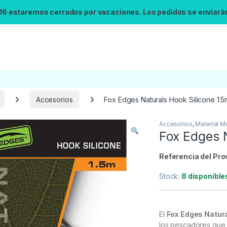
 16 estaremos cerrados por vacaciones. Los pedidos se enviarán 
Accesorios
Fox Edges Naturals Hook Silicone 1.5
Accesorios
,
Material M
Búsqueda no disponible
Fox Edges N
No se pudo cargar el widget de búsqueda.
Inténtalo de nuevo.
Referencia del Pro
Stock:
8 disponible
Reintentar
El
Fox Edges Natura
los pescadores que b