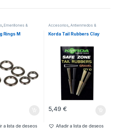
os
,
Emerillones &
Accesorios
,
Antienrredos &
ntes
,
Material
Siliconas
,
Material Montajes
ig Rings M
Korda Tail Rubbers Clay
€
5,49
€
r a lista de deseos
Añadir a lista de deseos