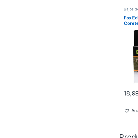
Bajos d
Materia
Fox Ed
Corete
20m
18,9
Aña
Prod