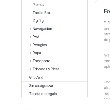
Plomos
Fo
Tackle Box
Zig Rig
El
F
pre
Navegación
ofr
PVA
de 
Refugios
Ropa
Gra
Transporte
tra
opt
Tripodes y Picas
Gift Card
Uno
Sin categorizar
ofr
hac
Tarjeta de regalo
se 