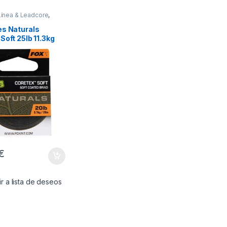
Línea & Leadcore
,
Montajes
es Naturals
Soft 25lb 11.3kg
€
r a lista de deseos