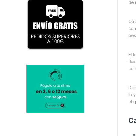
de 
Otr
con
pes
El 
flu
com
Dis
lb 
el 
Ca