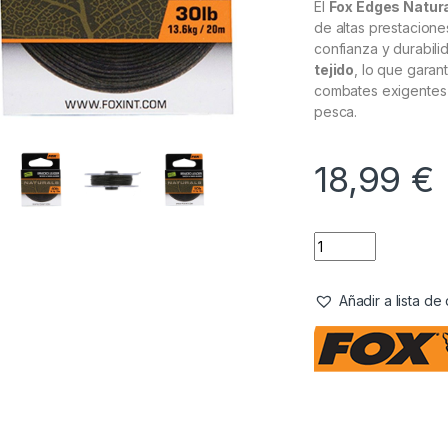
El
Fox Edges Natura
de altas prestacion
confianza y durabili
tejido
, lo que garan
combates exigentes y
pesca.
18,99
€
Añadir a lista d