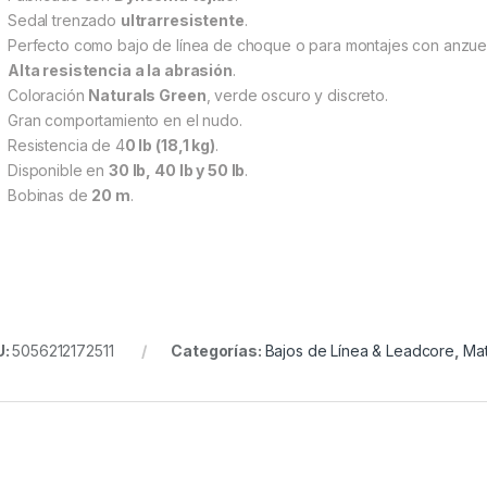
Sedal trenzado
ultrarresistente
.
Perfecto como bajo de línea de choque o para montajes con anzuel
Alta resistencia a la abrasión
.
Coloración
Naturals Green
, verde oscuro y discreto.
Gran comportamiento en el nudo.
Resistencia de 4
0 lb (18,1 kg)
.
Disponible en
30 lb, 40 lb y 50 lb
.
Bobinas de
20 m
.
U:
5056212172511
Categorías:
Bajos de Línea & Leadcore
,
Mat