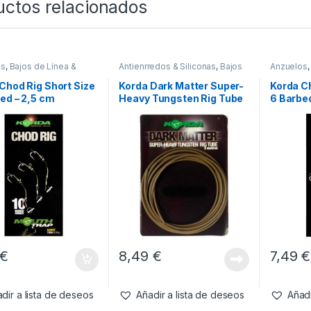
uctos relacionados
os
,
Bajos de Línea &
Antienrredos & Siliconas
,
Bajos
Anzuelos
re
,
Material Montajes
de Línea & Leadcore
,
Material
Leadcore
Montajes
Chod Rig Short Size
Korda Dark Matter Super-
Korda C
ed – 2,5 cm
Heavy Tungsten Rig Tube
6 Barbe
(Weed)
€
8,49
€
7,49
€
dir a lista de deseos
Añadir a lista de deseos
Añadi