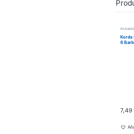
Prod
Anzuel
Leadco
Korda 
6 Barb
7,49
Aña