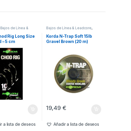
,
Bajos de Línea &
Bajos de Línea & Leadcore
,
,
Material Montajes
Material Montajes
hod Rig Long Size
Korda N-Trap Soft 15lb
d – 5 cm
Gravel Brown (20 m)
19,49
€
r a lista de deseos
Añadir a lista de deseos