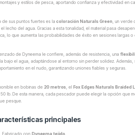
montajes y estilos de pesca, aportando confianza y efectividad en ca
o de sus puntos fuertes es la
coloración Naturals Green
, un verde 
 el lecho del agua. Gracias a esta tonalidad, el material pasa desape
ca, lo que aumenta las probabilidades de éxito en sesiones largas 
trenzado de Dyneema le confiere, además de resistencia, una
flexibi
ida bajo el agua, adaptándose al entorno sin perder solidez. Además,
portamiento en el nudo, garantizando uniones fiables y seguras.
ponible en bobinas de
20 metros
, el
Fox Edges Naturals Braided 
y 50 lb. De esta manera, cada pescador puede elegir la opción que m
que pesque.
racterísticas principales
Fabricado con
Dyneema tejido
.