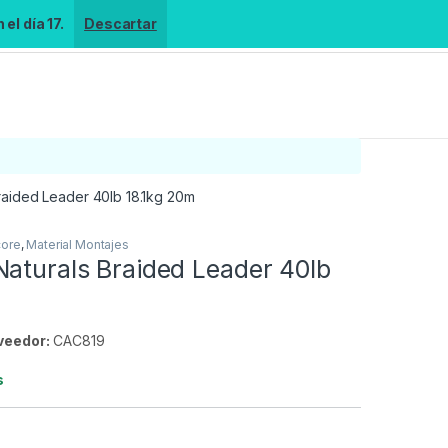
el día 17.
Descartar
raided Leader 40lb 18.1kg 20m
core
,
Material Montajes
Naturals Braided Leader 40lb
veedor:
CAC819
s