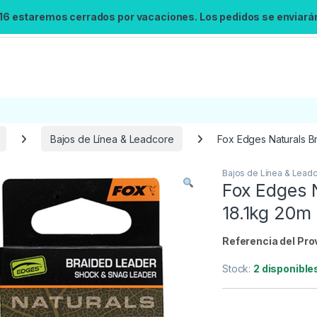
 16 estaremos cerrados por vacaciones. Los pedidos se enviarán 
Bajos de Línea & Leadcore
Fox Edges Naturals B
Bajos de Línea & Lead
Búsqueda no disponible
Fox Edges 
No se pudo cargar el widget de búsqueda.
18.1kg 20m
Inténtalo de nuevo.
Referencia del Pro
Reintentar
Stock:
2 disponible