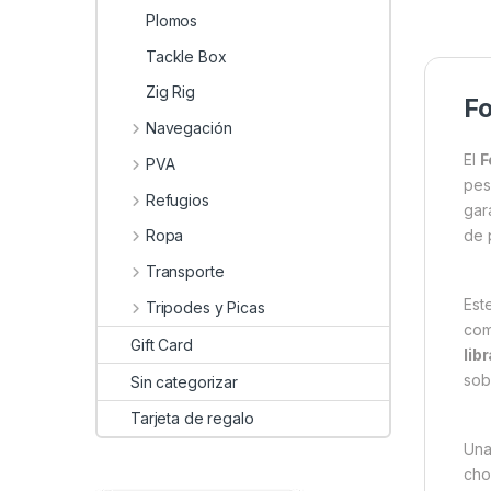
Plomos
Tackle Box
Zig Rig
Fo
Navegación
El
F
PVA
pes
Refugios
gar
de 
Ropa
Transporte
Est
Tripodes y Picas
com
Gift Card
libr
sobr
Sin categorizar
Tarjeta de regalo
Una
cho