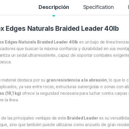
Descripción
Specification
x Edges Naturals Braided Leader 40lb
ox Edges Naturals Braided Leader 40lb
es un bajo de línea trenza
cadores que buscan la máxima confianza y durabilidad en sus montaj
antiza un sedal ultrarresistente, capaz de soportar combates exigente
pesca.
e material destaca por su
gran resistencia a la abrasión
, lo que lo
plicados, ya sea entre rocas, estructuras sumergidas o zonas con a
as (18,1 kg)
ofrece la seguridad necesaria para luchar contra carpas
e la línea.
 de las principales ventajas de este
Braided Leader
es su versatilid
que, sino que también puede utilizarse como anzuelo de gran resiste