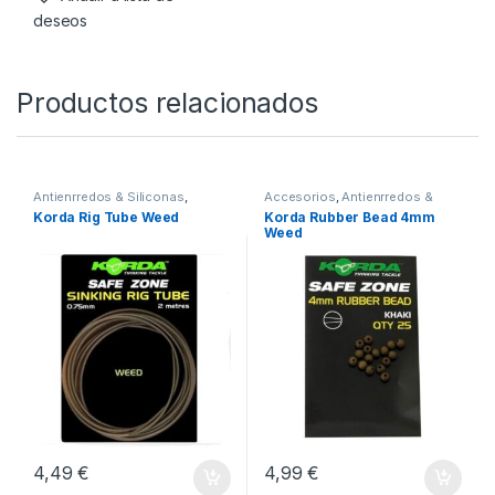
4,99
€
Añadir a lista de
deseos
Productos relacionados
Antienrredos & Siliconas
,
Accesorios
,
Antienrredos &
Material Montajes
Siliconas
,
Material Montajes
Korda Rig Tube Weed
Korda Rubber Bead 4mm