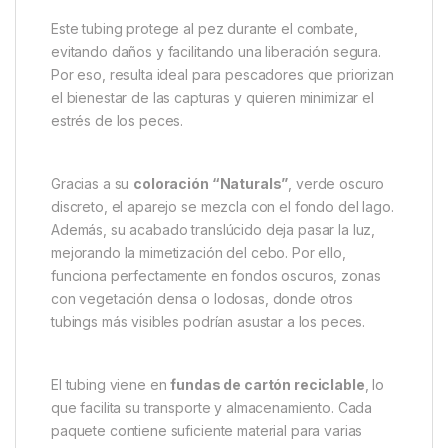
Fox Edges Naturals Anti Tangle
Tubing
El
Fox Edges Naturals Anti Tangle Tubing
reduce
los enredos durante el lance y mantiene el anzuelo y
el hooklink en movimiento natural. Así, podrás pescar
con más control y eficiencia. Además, su diseño
permite preparar los montajes rápidamente, incluso
en condiciones difíciles.
Este tubing protege al pez durante el combate,
evitando daños y facilitando una liberación segura.
Por eso, resulta ideal para pescadores que priorizan
el bienestar de las capturas y quieren minimizar el
estrés de los peces.
Gracias a su
coloración “Naturals”
, verde oscuro