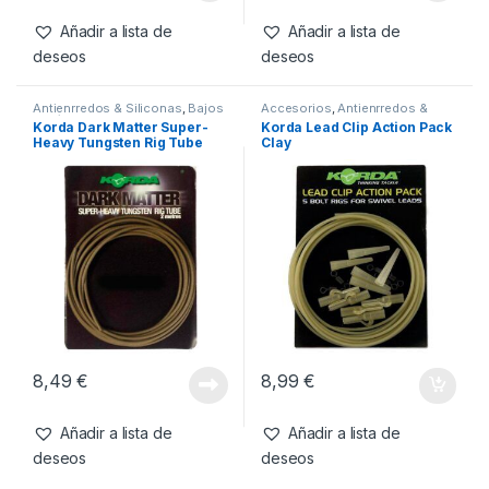
Weed
4,49
€
4,99
€
Añadir a lista de
Añadir a lista de
deseos
deseos
Antienrredos & Siliconas
,
Bajos
Accesorios
,
Antienrredos &
de Línea & Leadcore
,
Material
Siliconas
,
Material Montajes
Korda Dark Matter Super-
Korda Lead Clip Action Pack
Montajes
Heavy Tungsten Rig Tube
Clay
(Weed)