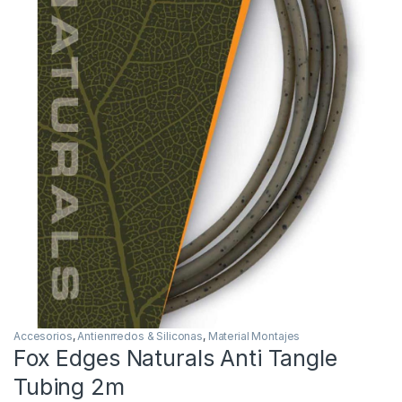
Inicio
Carpfishing
Material Montajes
Antienrre