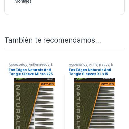
Todo esto y mucho más en Nuestra Tienda de
Pesca Online
SKU:
5056212181162
Categorías:
Accesorios
,
Antienrredos & Siliconas
,
Material
Montajes
También te recomendamos…