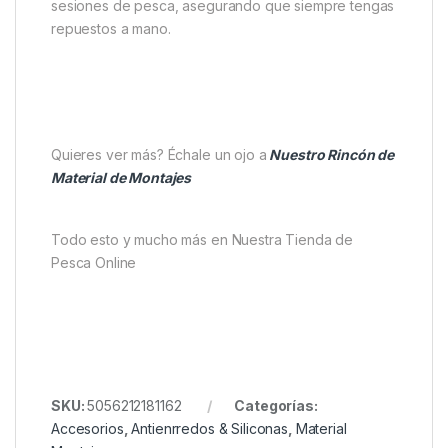
discreto, el aparejo se mezcla con el fondo del lago.
Además, su acabado translúcido deja pasar la luz,
mejorando la mimetización del cebo. Por ello,
funciona perfectamente en fondos oscuros, zonas
con vegetación densa o lodosas, donde otros
tubings más visibles podrían asustar a los peces.
El tubing viene en
fundas de cartón reciclable
, lo
que facilita su transporte y almacenamiento. Cada
paquete contiene suficiente material para varias
sesiones de pesca, asegurando que siempre tengas
repuestos a mano.
Quieres ver más? Échale un ojo a
Nuestro Rincón de
Material de Montajes