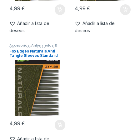
Accesorios
,
Antienrredos &
Accesorios
,
Antienrredos &
Siliconas
,
Material Montajes
Siliconas
,
Material Montajes
Fox Edges Naturals Anti
Fox Edges Naturals Anti
Tangle Sleeve Micro x25
Tangle Sleeves XL x15
4,99
€
4,99
€
Añadir a lista de
Añadir a lista de
deseos
deseos
Accesorios
,
Antienrredos &
Siliconas
,
Material Montajes
Fox Edges Naturals Anti
Tangle Sleeves Standard
x25